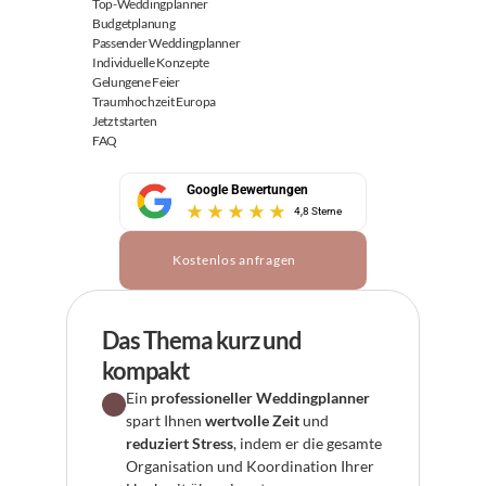
Top-Weddingplanner
Budgetplanung
Passender Weddingplanner
Individuelle Konzepte
Gelungene Feier
Traumhochzeit Europa
Jetzt starten
FAQ
Google Bewertungen
4,8 Sterne
Kostenlos anfragen
Das Thema kurz und 
kompakt
Ein 
professioneller Weddingplanner
spart Ihnen 
wertvolle Zeit
 und 
reduziert Stress
, indem er die gesamte 
Organisation und Koordination Ihrer 