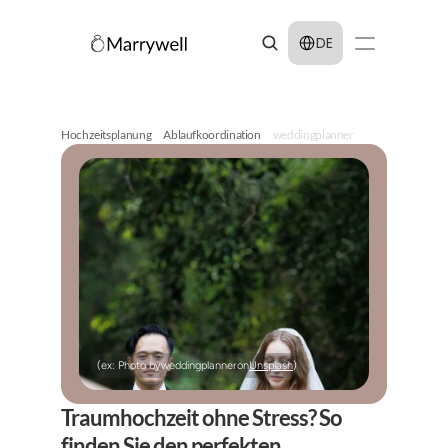
Select Language
DE
Hochzeitsplanung
Ablaufkoordination
weddingplanner
(ex: Photo by
weddingplanner
on
Unsplash
)
Traumhochzeit ohne Stress? So 
finden Sie den perfekten 