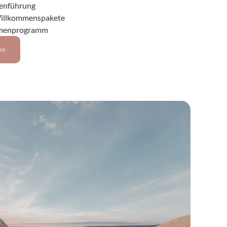
tenführung
Willkommenspakete
hmenprogramm
en