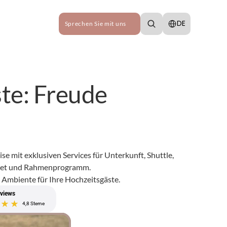
Select Language
DE
Sprechen Sie mit uns
te: Freude 
se mit exklusiven Services für Unterkunft, Shuttle, 
aket und Rahmenprogramm.
s Ambiente für Ihre Hochzeitsgäste.
views
4,8 Sterne