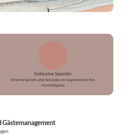
Exklusive Specials
Erfahren Sie mehr über besondere Arrangements für Ihre 
Hochzeitsgäste.
nd Gästemanagement
ngen