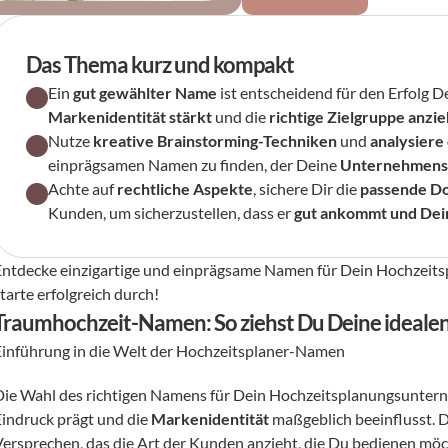
Das Thema kurz und kompakt
Ein 
gut gewählter Name
Markenidentität stärkt
 und die 
richtige Zielgruppe anzie
Nutze 
kreative Brainstorming-Techniken
 und 
analysiere
einprägsamen Namen zu finden, der Deine 
Unternehmensw
Achte auf 
rechtliche Aspekte
, sichere Dir die 
passende D
Kunden, um sicherzustellen, dass er 
gut ankommt und Dein
Entdecke einzigartige und einprägsame Namen für Dein Hochzeits
tarte erfolgreich durch!
Traumhochzeit-Namen: So ziehst Du Deine ideale
Einführung in die Welt der Hochzeitsplaner-Namen
Die Wahl des richtigen Namens für Dein Hochzeitsplanungsunterneh
Eindruck prägt und die 
Markenidentität
 maßgeblich beeinflusst. D