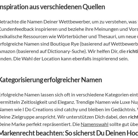
Inspiration aus verschiedenen Quellen
Betrachte die Namen Deiner Wettbewerber, um zu verstehen, was fu
Kundenfeedback inspirieren und beziehe ihre Meinungen und Vors
lexikalische Ressourcen wie Wörterbücher und Thesauri, um neue u
erfolgreiche Namen sind Boutique Rye (basierend auf Wettbewerbs
Amazon (basierend auf Dictionary-Suche). Wir helfen Dir, die 
richt
inden. Die Wahl der Location kann ebenfalls inspirierend sein.
Kategorisierung erfolgreicher Namen
Erfolgreiche Namen lassen sich oft in verschiedene Kategorien ei
vermitteln Zeitlosigkeit und Eleganz. Trendige Namen wie Luxe Nu
Namen wie I Do Creations sind catchy und bleiben im Gedächtnis. 
Deine Zielgruppe anspricht. Wir unterstützen Dich dabei, den 
rich
Deine Marke perfekt repräsentiert. Die 
Namenswahl
 sollte gut übe
Markenrecht beachten: So sicherst Du Deinen Ho