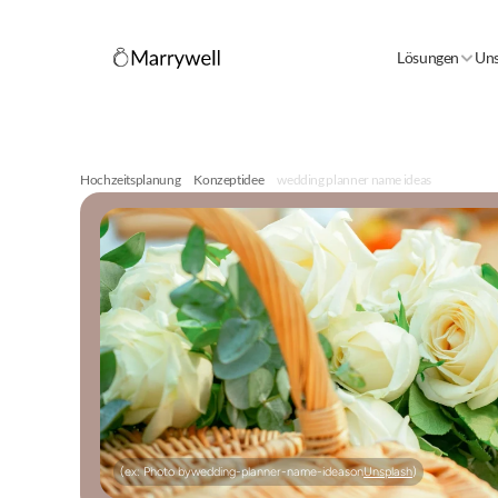
Lösungen
Uns
Hochzeitsplanung
Konzeptidee
wedding planner name ideas
(ex: Photo by
wedding-planner-name-ideas
on
Unsplash
)