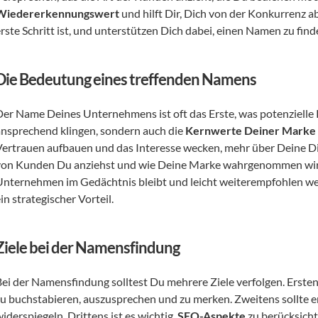
Wiedererkennungswert
 und hilft Dir, Dich von der Konkurrenz a
erste Schritt ist, und unterstützen Dich dabei, einen Namen zu fin
Die Bedeutung eines treffenden Namens
Der Name Deines Unternehmens ist oft das Erste, was potenzielle 
ansprechend klingen, sondern auch die 
Kernwerte Deiner Marke
Vertrauen aufbauen und das Interesse wecken, mehr über Deine Dien
von Kunden Du anziehst und wie Deine Marke wahrgenommen wird. 
Unternehmen im Gedächtnis bleibt und leicht weiterempfohlen we
in strategischer Vorteil.
Ziele bei der Namensfindung
Bei der Namensfindung solltest Du mehrere Ziele verfolgen. Ersten
zu buchstabieren, auszusprechen und zu merken. Zweitens sollte e
iderspiegeln. Drittens ist es wichtig, 
SEO-Aspekte
 zu berücksich