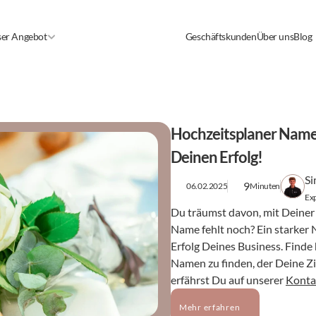
er Angebot
Geschäftskunden
Über uns
Blog
Hochzeitsplaner Namen
Deinen Erfolg!
Si
9
06.02.2025
Minuten
Exp
Du träumst davon, mit Deiner 
Name fehlt noch? Ein starker 
Erfolg Deines Business. Finde 
Namen zu finden, der Deine Zi
erfährst Du auf unserer 
Konta
Mehr erfahren