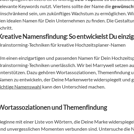
relevante Keywords nutzt. Viertens sollte der Name die 
gewünsch
einschränkend sein, um zukünftiges Wachstum zu ermöglichen. Wir h
den idealen Namen für Dein Unternehmen zu finden. Die Gestaltung
chritt.
Kreative Namensfindung: So entwickelst Du einzig
Brainstorming-Techniken für kreative Hochzeitsplaner-Namen
Um einen einzigartigen und passenden Namen für Dein Hochzeitsp
Brainstorming-Techniken unerlässlich. Wir bei Marrywell setzen a
unterstützen. Dazu gehören Wortassoziationen, Themenfindung und 
Namen zu entwickeln, der Deine Markenwerte widerspiegelt und gle
richtige Namenswahl
 kann den Unterschied machen.
Wortassoziationen und Themenfindung
Beginne mit einer Liste von Wörtern, die Deine Marke widerspiegeln
und unvergesslichen Momenten verbunden sind. Untersuche die 