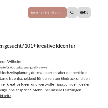
Select Language
DE
Sprechen Sie mit uns
 gesucht? 101+ kreative Ideen für 
mon Wilhelm
erte für Hochzeitsplanung bei Marrywell
Hochzeitsplanung durchzustarten, aber der perfekte 
Name ist entscheidend für den ersten Eindruck und den 
hier kreative Ideen und wertvolle Tipps, um den idealen 
elgruppe anspricht. Mehr über unsere Leistungen 
ktseite
.