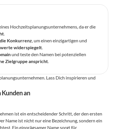
 ist entscheidend für den Erfolg Deines Hochzeitsplanungsunternehmens, da er die 
ht
.
 die Konkurrenz
, um einen einzigartigen und 
erte widerspiegelt
.
omain
 und teste den Namen bei potenziellen 
e Zielgruppe anspricht
.
planungsunternehmen. Lass Dich inspirieren und 
n Kunden an
men ist ein entscheidender Schritt, der den ersten 
er Name ist nicht nur eine Bezeichnung, sondern ein 
Versprechen, das die Art der Kunden anzieht, die Du bedienen möchtest. Ein einprägsamer Name sorgt für 