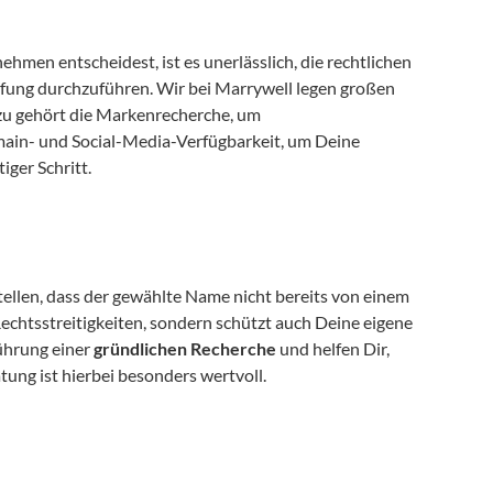
en entscheidest, ist es unerlässlich, die rechtlichen 
fung durchzuführen. Wir bei Marrywell legen großen 
azu gehört die Markenrecherche, um 
Rechtsstreitigkeiten zu vermeiden, sowie die Überprüfung der Domain- und Social-Media-Verfügbarkeit, um Deine 
tiger Schritt.
llen, dass der gewählte Name nicht bereits von einem 
htsstreitigkeiten, sondern schützt auch Deine eigene 
hrung einer 
gründlichen Recherche
 und helfen Dir, 
atung ist hierbei besonders wertvoll.