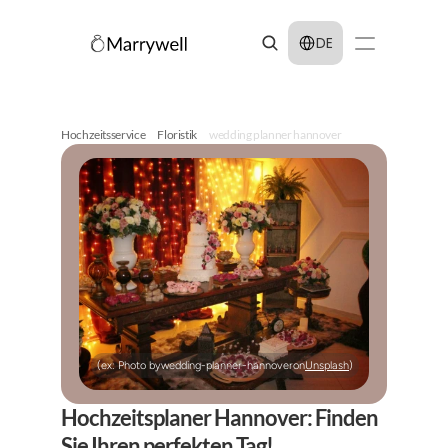
Select Language
DE
Hochzeitsservice
Floristik
wedding planner hannover
(ex: Photo by
wedding-planner-hannover
on
Unsplash
)
Hochzeitsplaner Hannover: Finden 
Sie Ihren perfekten Tag!