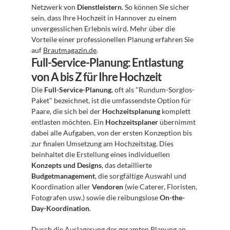
Netzwerk von 
Dienstleistern
. So können Sie sicher 
sein, dass Ihre Hochzeit in Hannover zu einem 
unvergesslichen Erlebnis wird. Mehr über die 
Vorteile einer professionellen Planung erfahren Sie 
auf 
Brautmagazin.de
.
Full-Service-Planung: Entlastung 
von A bis Z für Ihre Hochzeit
Die 
Full-Service-Planung
, oft als "Rundum-Sorglos-
Paket" bezeichnet, ist die umfassendste Option für 
Paare, die sich bei der 
Hochzeitsplanung
 komplett 
entlasten möchten. Ein 
Hochzeitsplaner
 übernimmt 
dabei alle Aufgaben, von der ersten Konzeption bis 
zur finalen Umsetzung am Hochzeitstag. Dies 
beinhaltet die Erstellung eines individuellen 
Konzepts und Designs
, das detaillierte 
Budgetmanagement
, die sorgfältige Auswahl und 
Koordination aller 
Vendoren
 (wie Caterer, Floristen, 
Fotografen usw.) sowie die reibungslose 
On-the-
Day-Koordination
.
Durch die Auslagerung der gesamten Planung an 