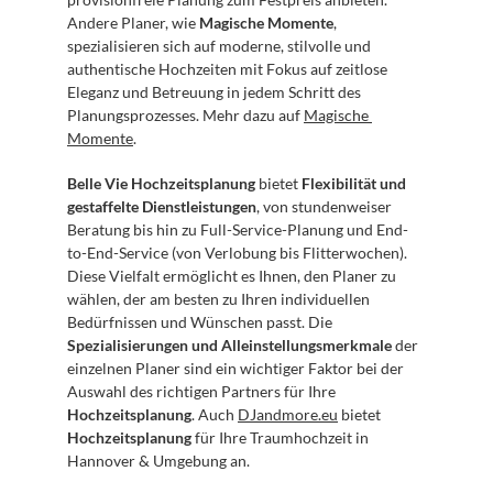
Andere Planer, wie 
Magische Momente
, 
spezialisieren sich auf moderne, stilvolle und 
authentische Hochzeiten mit Fokus auf zeitlose 
Eleganz und Betreuung in jedem Schritt des 
Planungsprozesses. Mehr dazu auf 
Magische 
Momente
.
Belle Vie Hochzeitsplanung
 bietet 
Flexibilität und 
gestaffelte Dienstleistungen
, von stundenweiser 
Beratung bis hin zu Full-Service-Planung und End-
to-End-Service (von Verlobung bis Flitterwochen). 
Diese Vielfalt ermöglicht es Ihnen, den Planer zu 
wählen, der am besten zu Ihren individuellen 
Bedürfnissen und Wünschen passt. Die 
Spezialisierungen und Alleinstellungsmerkmale
 der 
einzelnen Planer sind ein wichtiger Faktor bei der 
Auswahl des richtigen Partners für Ihre 
Hochzeitsplanung
. Auch 
DJandmore.eu
 bietet 
Hochzeitsplanung
 für Ihre Traumhochzeit in 
Hannover & Umgebung an. 