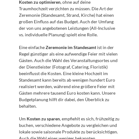
Kosten zu optimieren
, ohne auf deine 
Traumhochzeit verzichten zu müssen. Die Art der 
Zeremonie (Standesamt, Strand, Kirche) hat einen 
großen Einfluss auf das Budget. Auch der Umfang 
der von uns angebotenen Leistungen (All-Inclusive 
vs. individuelle Planung) spielt eine Rolle.
Eine einfache 
Zeremonie im Standesamt
 ist in der 
Regel günstiger als eine aufwendige Feier mit vielen 
Gästen. Auch die Wahl des Veranstaltungsortes und 
der Dienstleister (Fotograf, Catering, Floristik) 
beeinflusst die Kosten. Eine kleine Hochzeit im 
Standesamt kann bereits ab wenigen hundert Euro 
realisiert werden, während eine größere Feier mit 
Gästen mehrere tausend Euro kosten kann. Unsere 
Budgetplanung hilft dir dabei, den Überblick zu 
behalten.
Um 
Kosten zu sparen
, empfiehlt es sich, frühzeitig zu 
buchen, verschiedene Angebote zu vergleichen und 
lokale sowie saisonale Produkte zu berücksichtigen. 
Auch die Wahl eines weniger bekannten 