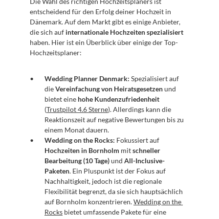
Die Wahl des richtigen Hochzeitsplaners ist 
entscheidend für den Erfolg deiner Hochzeit in 
Dänemark. Auf dem Markt gibt es einige Anbieter, 
die sich auf 
internationale Hochzeiten spezialisiert
haben. Hier ist ein Überblick über einige der Top-
Hochzeitsplaner:
Wedding Planner Denmark:
 Spezialisiert auf 
die 
Vereinfachung von Heiratsgesetzen
 und 
bietet eine 
hohe Kundenzufriedenheit
(
Trustpilot 4.6 Sterne
). Allerdings kann die 
Reaktionszeit auf negative Bewertungen bis zu 
einem Monat dauern.
Wedding on the Rocks:
 Fokussiert auf 
Hochzeiten in Bornholm
 mit 
schneller 
Bearbeitung (10 Tage)
 und 
All-Inclusive-
Paketen
. Ein Pluspunkt ist der Fokus auf 
Nachhaltigkeit, jedoch ist die regionale 
Flexibilität begrenzt, da sie sich hauptsächlich 
auf Bornholm konzentrieren. 
Wedding on the 
Rocks
 bietet umfassende Pakete für eine 