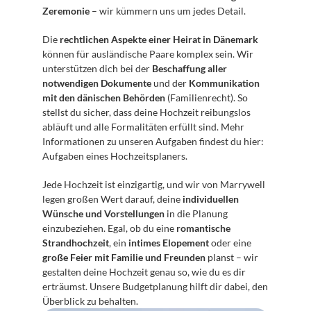
Zeremonie
 – wir kümmern uns um jedes Detail.
Die 
rechtlichen Aspekte einer Heirat in Dänemark
können für ausländische Paare komplex sein. Wir 
unterstützen dich bei der 
Beschaffung aller 
notwendigen Dokumente
 und der 
Kommunikation 
mit den dänischen Behörden
 (Familienrecht). So 
stellst du sicher, dass deine Hochzeit reibungslos 
abläuft und alle Formalitäten erfüllt sind. Mehr 
Informationen zu unseren Aufgaben findest du hier: 
Aufgaben eines Hochzeitsplaners.
Jede Hochzeit ist einzigartig, und wir von Marrywell 
legen großen Wert darauf, deine 
individuellen 
Wünsche und Vorstellungen
 in die Planung 
einzubeziehen. Egal, ob du eine 
romantische 
Strandhochzeit
, ein 
intimes Elopement
 oder eine 
große Feier mit Familie und Freunden
 planst – wir 
gestalten deine Hochzeit genau so, wie du es dir 
erträumst. Unsere Budgetplanung hilft dir dabei, den 
Überblick zu behalten.