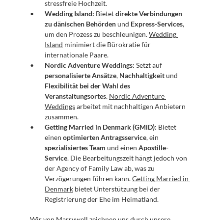
stressfreie Hochzeit.
Wedding Island:
 Bietet 
direkte Verbindungen 
zu dänischen Behörden
 und 
Express-Services
, 
um den Prozess zu beschleunigen. 
Wedding 
Island
 minimiert die Bürokratie für 
internationale Paare.
Nordic Adventure Weddings:
 Setzt auf 
personalisierte Ansätze
, 
Nachhaltigkeit
 und 
Flexibilität bei der Wahl des 
Veranstaltungsortes
. 
Nordic Adventure 
Weddings
 arbeitet mit nachhaltigen Anbietern 
zusammen.
Getting Married in Denmark (GMiD):
 Bietet 
einen 
optimierten Antragsservice
, ein 
spezialisiertes Team
 und einen 
Apostille-
Service
. Die Bearbeitungszeit hängt jedoch von 
der Agency of Family Law ab, was zu 
Verzögerungen führen kann. 
Getting Married in 
Denmark
 bietet Unterstützung bei der 
Registrierung der Ehe im Heimatland.
Wir von Marrywell zeichnen uns durch unsere 