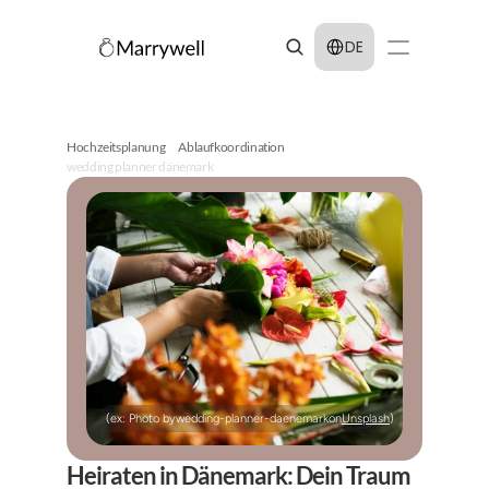
Select Language
DE
Hochzeitsplanung
Ablaufkoordination
wedding planner dänemark
(ex: Photo by
wedding-planner-daenemark
on
Unsplash
)
Heiraten in Dänemark: Dein Traum 