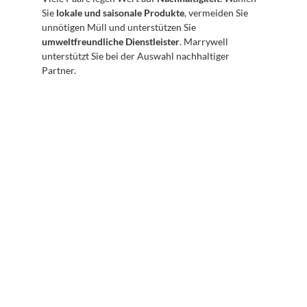
Sie 
lokale und saisonale Produkte
, vermeiden Sie 
unnötigen Müll und unterstützen Sie 
umweltfreundliche Dienstleister
. Marrywell 
unterstützt Sie bei der Auswahl nachhaltiger 
Partner.
Abonnieren Sie unseren 
Newsletter
Erhalten Sie hilfreiche Tipps und Tricks für ihre 
mentale Gesundheit. Ein Newsletter von Experten 
für Sie.
Abonnieren