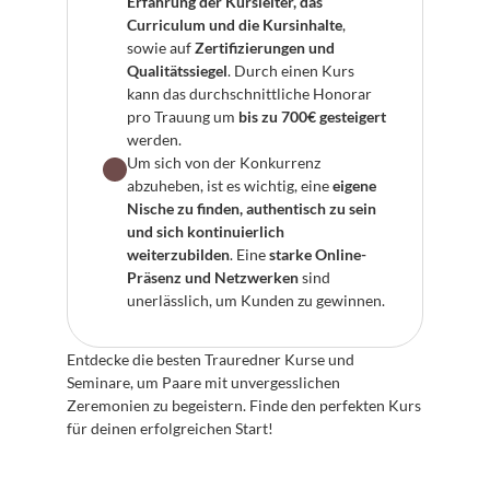
Erfahrung der Kursleiter, das 
Curriculum und die Kursinhalte
, 
sowie auf 
Zertifizierungen und 
Qualitätssiegel
. Durch einen Kurs 
kann das durchschnittliche Honorar 
pro Trauung um 
bis zu 700€ gesteigert
werden.
Um sich von der Konkurrenz 
abzuheben, ist es wichtig, eine 
eigene 
Nische zu finden, authentisch zu sein 
und sich kontinuierlich 
weiterzubilden
. Eine 
starke Online-
Präsenz und Netzwerken
 sind 
unerlässlich, um Kunden zu gewinnen.
Entdecke die besten Trauredner Kurse und 
Seminare, um Paare mit unvergesslichen 
Zeremonien zu begeistern. Finde den perfekten Kurs 
für deinen erfolgreichen Start!