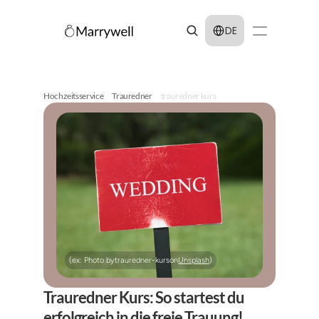
Select Language
DE
Hochzeitsservice
Trauredner
trauredner kurs
(ex: Photo by
trauredner-kurs
on
Unsplash
)
Trauredner Kurs: So startest du 
erfolgreich in die freie Trauung!