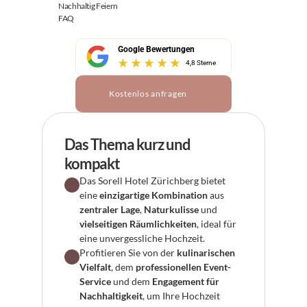
Nachhaltig Feiern
FAQ
Google Bewertungen
4,8 Sterne
Kostenlos anfragen
Das Thema kurz und 
kompakt
Das Sorell Hotel Zürichberg bietet 
eine 
einzigartige Kombination
 aus 
zentraler Lage
, 
Naturkulisse
 und 
vielseitigen Räumlichkeiten
, ideal für 
eine unvergessliche Hochzeit.
Profitieren Sie von der 
kulinarischen 
Vielfalt
, dem 
professionellen Event-
Service
 und dem 
Engagement für 
Nachhaltigkeit
, um Ihre Hochzeit 