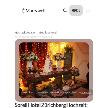
Select Language
DE
Hochzeitslocation
Boutiquehotel
sorell hotel zürichberg hochzeit
(ex: Photo by
sorell-hotel-zuerichberg-hochzeit
on
Unsplash
)
Sorell Hotel Zürichberg Hochzeit: 