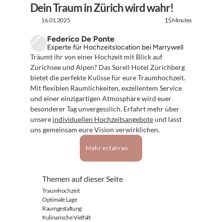
Dein Traum in Zürich wird wahr!
16.01.2025
Minutes
15
Federico De Ponte
Experte für Hochzeitslocation bei Marrywell
Träumt ihr von einer Hochzeit mit Blick auf 
Zürichsee und Alpen? Das Sorell Hotel Zürichberg 
bietet die perfekte Kulisse für eure Traumhochzeit. 
Mit flexiblen Räumlichkeiten, exzellentem Service 
und einer einzigartigen Atmosphäre wird euer 
besonderer Tag unvergesslich. Erfahrt mehr über 
unsere 
individuellen Hochzeitsangebote
 und lasst 
uns gemeinsam eure Vision verwirklichen.
Mehr erfahren
Themen auf dieser Seite
Traumhochzeit
Optimale Lage
Raumgestaltung
Kulinarische Vielfalt