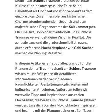
bleibt? Das 
Schloss Traunsee
 bietet die perfekte 
Kulisse für eine unvergessliche Feier. Seine 
Beliebtheit als 
Hochzeitslocation
 verdankt es dem 
einzigartigen Zusammenspiel aus historischem 
Charme, atemberaubendem Seeblick und dem 
majestätischen Bergpanorama des 
Salzkammerguts
. 
Ob Fine-Art, Boho oder traditionell – das 
Schloss 
Traunsee
 verwandelt deine Vision in Realität. Die 
zentrale Lage und die professionelle Betreuung 
durch erfahrene 
Hochzeitsplaner
 wie 
Gabi Socher
machen die Planung stressfrei.
In diesem Artikel erfährst du alles, was du für die 
Planung deiner 
Traumhochzeit am Schloss Traunsee
wissen musst. Wir geben dir detaillierte 
Informationen zu den verschiedenen 
Räumlichkeiten, Gestaltungsmöglichkeiten und 
kulinarischen Angeboten. Außerdem teilen wir 
wertvolle Tipps und Inspirationen aus realen 
Hochzeiten
, die bereits im 
Schloss Traunsee
 gefeiert 
wurden. Lass dich von den Möglichkeiten inspirieren 
und beginne mit der Planung deines großen Tages!