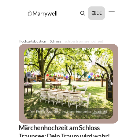
Select Language
DE
Hochzeitslocation
Schloss
schloss traunsee hochzeit
(ex: Photo by
schloss-traunsee-hochzeit
on
Unsplash
)
Märchenhochzeit am Schloss 
Traunsee: Dein Traum wird wahr!