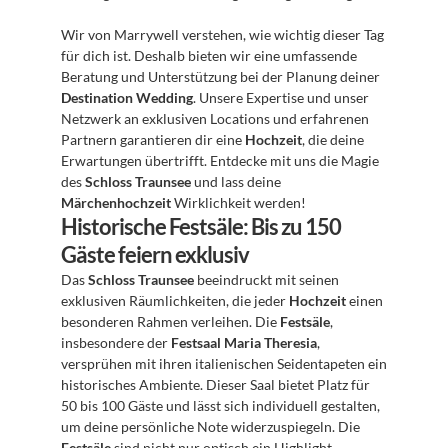
Wir von Marrywell verstehen, wie wichtig dieser Tag 
für dich ist. Deshalb bieten wir eine umfassende 
Beratung und Unterstützung bei der Planung deiner 
Destination Wedding
. Unsere Expertise und unser 
Netzwerk an exklusiven Locations und erfahrenen 
Partnern garantieren dir eine 
Hochzeit
, die deine 
Erwartungen übertrifft. Entdecke mit uns die Magie 
des 
Schloss Traunsee
 und lass deine 
Märchenhochzeit
 Wirklichkeit werden!
Historische Festsäle: Bis zu 150 
Gäste feiern exklusiv
Das 
Schloss Traunsee
 beeindruckt mit seinen 
exklusiven Räumlichkeiten, die jeder 
Hochzeit
 einen 
besonderen Rahmen verleihen. Die 
Festsäle
, 
insbesondere der 
Festsaal Maria Theresia
, 
versprühen mit ihren italienischen Seidentapeten ein 
historisches Ambiente. Dieser Saal bietet Platz für 
50 bis 100 Gäste und lässt sich individuell gestalten, 
um deine persönliche Note widerzuspiegeln. Die 
Festsäle
 sind nicht nur optisch ein Highlight, 