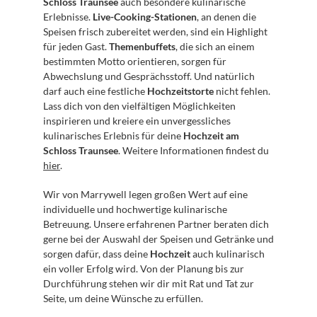
Schloss Traunsee
 auch besondere kulinarische 
Erlebnisse. 
Live-Cooking-Stationen
, an denen die 
Speisen frisch zubereitet werden, sind ein Highlight 
für jeden Gast. 
Themenbuffets
, die sich an einem 
bestimmten Motto orientieren, sorgen für 
Abwechslung und Gesprächsstoff. Und natürlich 
darf auch eine festliche 
Hochzeitstorte
 nicht fehlen. 
Lass dich von den vielfältigen Möglichkeiten 
inspirieren und kreiere ein unvergessliches 
kulinarisches Erlebnis für deine 
Hochzeit am 
Schloss Traunsee
. Weitere Informationen findest du 
hier
.
Wir von Marrywell legen großen Wert auf eine 
individuelle und hochwertige kulinarische 
Betreuung. Unsere erfahrenen Partner beraten dich 
gerne bei der Auswahl der Speisen und Getränke und 
sorgen dafür, dass deine 
Hochzeit
 auch kulinarisch 
ein voller Erfolg wird. Von der Planung bis zur 
Durchführung stehen wir dir mit Rat und Tat zur 
Seite, um deine Wünsche zu erfüllen.