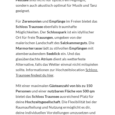
sondern auch akustisch optimal für Musik und Tanz 
geeignet.
Für 
Zeremonien
 und 
Empfänge
 im Freien bietet das 
Schloss Traunsee
 ebenfalls traumhafte 
Möglichkeiten. Der 
Schlosspark
 ist ein idyllischer 
Ort für freie 
Trauungen
, umgeben von der 
malerischen Landschaft des 
Salzkammerguts
. Die 
Marmorterrasse
 lädt zu stilvollen 
Empfängen
 mit 
atemberaubendem 
Seeblick
 ein. Und das 
glasüberdachte 
Atrium
 dient als wetterfeste 
Alternative, falls das Wetter einmal nicht mitspielen 
sollte. Informationen zur Hochzeitslocation 
Schloss 
Traunsee findest du hier
.
Mit einer maximalen 
Gästeanzahl von bis zu 150 
Personen
 und einer 
nutzbaren Fläche von 500 qm
bietet das 
Schloss Traunsee
 ausreichend Platz für 
deine 
Hochzeitsgesellschaft
. Die Flexibilität bei der 
Raumaufteilung und Nutzung ermöglicht es dir, 
deine individuellen Vorstellungen umzusetzen und 