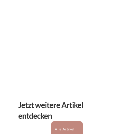
Newsletter
Erhalten Sie hilfreiche Tipps und Tricks für ihre 
mentale Gesundheit. Ein Newsletter von Experten 
für Sie.
Abonnieren
Jetzt weitere Artikel 
entdecken
Alle Artikel