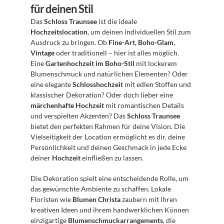
für deinen Stil
Das 
Schloss Traunsee
 ist die ideale 
Hochzeitslocation
, um deinen individuellen Stil zum 
Ausdruck zu bringen. Ob 
Fine-Art, Boho-Glam, 
Vintage
 oder traditionell – hier ist alles möglich. 
Eine 
Gartenhochzeit im Boho-Stil
 mit lockerem 
Blumenschmuck und natürlichen Elementen? Oder 
eine elegante 
Schlosshochzeit
 mit edlen Stoffen und 
klassischer Dekoration? Oder doch lieber eine 
märchenhafte Hochzeit
 mit romantischen Details 
und verspielten Akzenten? Das 
Schloss Traunsee
bietet den perfekten Rahmen für deine Vision. Die 
Vielseitigkeit der Location ermöglicht es dir, deine 
Persönlichkeit und deinen Geschmack in jede Ecke 
deiner 
Hochzeit
 einfließen zu lassen.
Die Dekoration spielt eine entscheidende Rolle, um 
das gewünschte Ambiente zu schaffen. Lokale 
Floristen wie 
Blumen Christa
 zaubern mit ihren 
kreativen Ideen und ihrem handwerklichen Können 
einzigartige 
Blumenschmuckarrangements
, die 