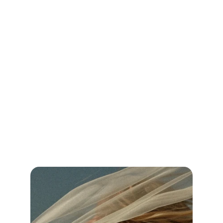
Hochzeit DJ Essen: Finde den perfekten 
DJ für deine Traumhochzeit!
Vergleiche Preise, Leistungen und Bewertungen und sichere dir 
unvergessliche Musik für deinen besonderen Tag.
Jetzt weiterlesen