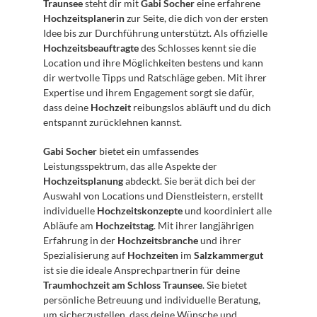
Traunsee
 steht dir mit 
Gabi Socher
 eine erfahrene 
Hochzeitsplanerin
 zur Seite, die dich von der ersten 
Idee bis zur Durchführung unterstützt. Als offizielle 
Hochzeitsbeauftragte
 des Schlosses kennt sie die 
Location und ihre Möglichkeiten bestens und kann 
dir wertvolle Tipps und Ratschläge geben. Mit ihrer 
Expertise und ihrem Engagement sorgt sie dafür, 
dass deine 
Hochzeit
 reibungslos abläuft und du dich 
entspannt zurücklehnen kannst.
Gabi Socher
 bietet ein umfassendes 
Leistungsspektrum, das alle Aspekte der 
Hochzeitsplanung
 abdeckt. Sie berät dich bei der 
Auswahl von Locations und Dienstleistern, erstellt 
individuelle 
Hochzeitskonzepte
 und koordiniert alle 
Abläufe am 
Hochzeitstag
. Mit ihrer langjährigen 
Erfahrung in der 
Hochzeitsbranche
 und ihrer 
Spezialisierung auf 
Hochzeiten
 im 
Salzkammergut
ist sie die ideale Ansprechpartnerin für deine 
Traumhochzeit am Schloss Traunsee
. Sie bietet 
persönliche Betreuung und individuelle Beratung, 
um sicherzustellen, dass deine Wünsche und 