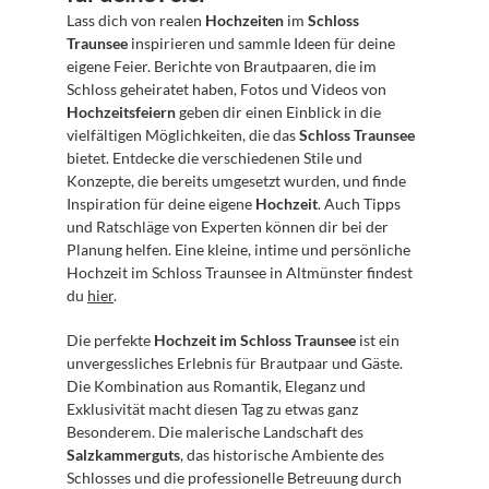
Lass dich von realen 
Hochzeiten
 im 
Schloss 
Traunsee
 inspirieren und sammle Ideen für deine 
eigene Feier. Berichte von Brautpaaren, die im 
Schloss geheiratet haben, Fotos und Videos von 
Hochzeitsfeiern
 geben dir einen Einblick in die 
vielfältigen Möglichkeiten, die das 
Schloss Traunsee
bietet. Entdecke die verschiedenen Stile und 
Konzepte, die bereits umgesetzt wurden, und finde 
Inspiration für deine eigene 
Hochzeit
. Auch Tipps 
und Ratschläge von Experten können dir bei der 
Planung helfen. Eine kleine, intime und persönliche 
Hochzeit im Schloss Traunsee in Altmünster findest 
du 
hier
.
Die perfekte 
Hochzeit im Schloss Traunsee
 ist ein 
unvergessliches Erlebnis für Brautpaar und Gäste. 
Die Kombination aus Romantik, Eleganz und 
Exklusivität macht diesen Tag zu etwas ganz 
Besonderem. Die malerische Landschaft des 
Salzkammerguts
, das historische Ambiente des 
Schlosses und die professionelle Betreuung durch 