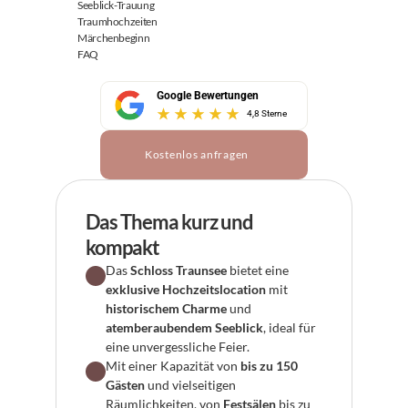
Seeblick-Trauung
Traumhochzeiten
Märchenbeginn
FAQ
Google Bewertungen
4,8 Sterne
Kostenlos anfragen
Das Thema kurz und 
kompakt
Das 
Schloss Traunsee
 bietet eine 
exklusive Hochzeitslocation
 mit 
historischem Charme
 und 
atemberaubendem Seeblick
, ideal für 
eine unvergessliche Feier.
Mit einer Kapazität von 
bis zu 150 
Gästen
 und vielseitigen 
Räumlichkeiten, von 
Festsälen
 bis zu 