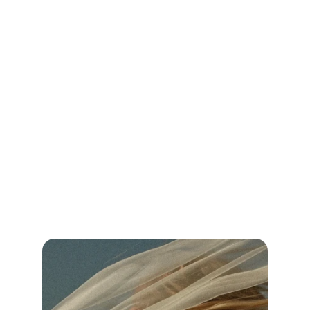
Hochzeit DJ Essen: Finde den perfekten 
DJ für deine Traumhochzeit!
Vergleiche Preise, Leistungen und Bewertungen und sichere dir 
unvergessliche Musik für deinen besonderen Tag.
Jetzt weiterlesen