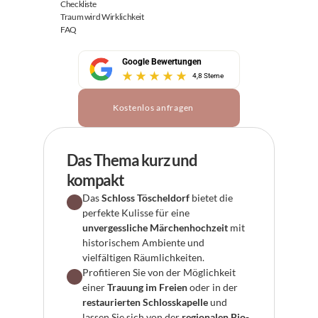
Checkliste
Traum wird Wirklichkeit
FAQ
Google Bewertungen
4,8 Sterne
Kostenlos anfragen
Das Thema kurz und 
kompakt
Das 
Schloss Töscheldorf
 bietet die 
perfekte Kulisse für eine 
unvergessliche Märchenhochzeit
 mit 
historischem Ambiente und 
vielfältigen Räumlichkeiten.
Profitieren Sie von der Möglichkeit 
einer 
Trauung im Freien
 oder in der 
restaurierten Schlosskapelle
 und 
lassen Sie sich von der 
regionalen Bio-