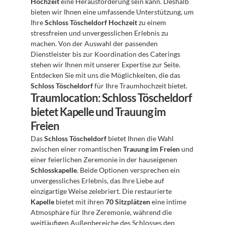
Hochzeit
 eine Herausforderung sein kann. Deshalb 
bieten wir Ihnen eine umfassende Unterstützung, um 
Ihre 
Schloss Töscheldorf Hochzeit
 zu einem 
stressfreien und unvergesslichen Erlebnis zu 
machen. Von der Auswahl der passenden 
Dienstleister bis zur Koordination des Caterings 
stehen wir Ihnen mit unserer Expertise zur Seite. 
Entdecken Sie mit uns die Möglichkeiten, die das 
Schloss Töscheldorf
 für Ihre Traumhochzeit bietet.
Traumlocation: Schloss Töscheldorf 
bietet Kapelle und Trauung im 
Freien
Das 
Schloss Töscheldorf
 bietet Ihnen die Wahl 
zwischen einer romantischen 
Trauung im Freien
 und 
einer feierlichen Zeremonie in der hauseigenen 
Schlosskapelle
. Beide Optionen versprechen ein 
unvergessliches Erlebnis, das Ihre Liebe auf 
einzigartige Weise zelebriert. Die restaurierte 
Kapelle
 bietet mit ihren 
70 Sitzplätzen
 eine intime 
Atmosphäre für Ihre Zeremonie, während die 
weitläufigen Außenbereiche des Schlosses den 