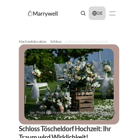
Select Language
DE
Hochzeitslocation
Schloss
schloss töscheldorf hochzeit
(ex: Photo by
schloss-toescheldorf-hochzeit
on
Unsplash
)
Schloss Töscheldorf Hochzeit: Ihr 
Traum wird Wirklichkeit!