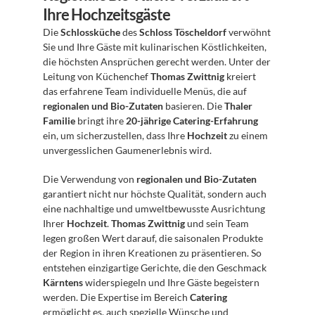
Ihre Hochzeitsgäste
Die 
Schlossküche
 des 
Schloss Töscheldorf
 verwöhnt 
Sie und Ihre Gäste mit kulinarischen Köstlichkeiten, 
die höchsten Ansprüchen gerecht werden. Unter der 
Leitung von Küchenchef 
Thomas Zwittnig
 kreiert 
das erfahrene Team individuelle Menüs, die auf 
regionalen und Bio-Zutaten
 basieren. Die 
Thaler 
Familie
 bringt ihre 
20-jährige Catering-Erfahrung
ein, um sicherzustellen, dass Ihre 
Hochzeit
 zu einem 
unvergesslichen Gaumenerlebnis wird.
Die Verwendung von 
regionalen und Bio-Zutaten
garantiert nicht nur höchste Qualität, sondern auch 
eine nachhaltige und umweltbewusste Ausrichtung 
Ihrer 
Hochzeit
. 
Thomas Zwittnig
 und sein Team 
legen großen Wert darauf, die saisonalen Produkte 
der Region in ihren Kreationen zu präsentieren. So 
entstehen einzigartige Gerichte, die den Geschmack 
Kärntens
 widerspiegeln und Ihre Gäste begeistern 
werden. Die Expertise im Bereich 
Catering
ermöglicht es, auch spezielle Wünsche und 