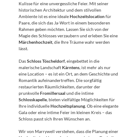
Kulisse für eine unvergessliche Feier. Mit seiner 
historischen Architektur und dem stilvollen 
Ambiente ist es eine ideale 
Hochzeitslocation
 für 
Paare, die sich das Ja-Wort in einem besonderen 
Rahmen geben möchten. Lassen Sie sich von der 
Magie des Schlosses verzaubern und erleben Sie eine 
Märchenhochzeit
, die Ihre Träume wahr werden 
lässt.
Das 
Schloss Töscheldorf
, eingebettet in die 
malerische Landschaft 
Kärntens
, ist mehr als nur 
eine Location – es ist ein Ort, an dem Geschichte und 
Romantik aufeinandertreffen. Die sorgfältig 
restaurierten Räumlichkeiten, darunter der 
prunkvolle 
Fromillersaal
 und die intime 
Schlosskapelle
, bieten vielfältige Möglichkeiten für 
Ihre individuelle 
Hochzeitsplanung
. Ob eine elegante 
Gala oder eine intime Feier im kleinen Kreis – das 
Schloss passt sich Ihren Wünschen an.
Wir von Marrywell verstehen, dass die Planung einer 