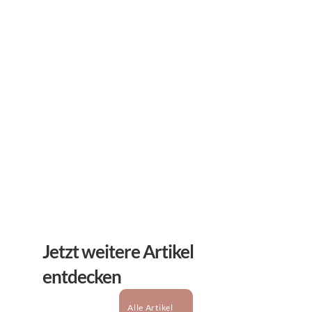
Abonnieren Sie unseren 
Newsletter
Erhalten Sie hilfreiche Tipps und Tricks für ihre 
mentale Gesundheit. Ein Newsletter von Experten 
für Sie.
Abonnieren
Jetzt weitere Artikel 
entdecken
Alle Artikel