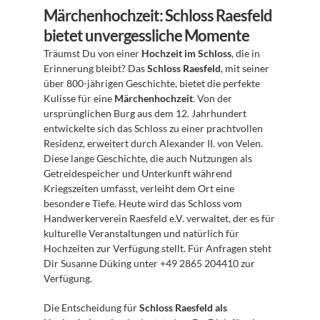
Märchenhochzeit: Schloss Raesfeld 
bietet unvergessliche Momente
Träumst Du von einer 
Hochzeit im Schloss
, die in 
Erinnerung bleibt? Das 
Schloss Raesfeld
, mit seiner 
über 800-jährigen Geschichte, bietet die perfekte 
Kulisse für eine 
Märchenhochzeit
. Von der 
ursprünglichen Burg aus dem 12. Jahrhundert 
entwickelte sich das Schloss zu einer prachtvollen 
Residenz, erweitert durch Alexander II. von Velen. 
Diese lange Geschichte, die auch Nutzungen als 
Getreidespeicher und Unterkunft während 
Kriegszeiten umfasst, verleiht dem Ort eine 
besondere Tiefe. Heute wird das Schloss vom 
Handwerkerverein Raesfeld e.V. verwaltet, der es für 
kulturelle Veranstaltungen und natürlich für 
Hochzeiten zur Verfügung stellt. Für Anfragen steht 
Dir Susanne Düking unter +49 2865 204410 zur 
Verfügung. 
Die Entscheidung für 
Schloss Raesfeld als 