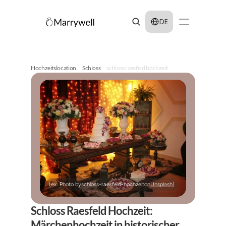
Select Language
DE
Hochzeitslocation
Schloss
schloss raesfeld hochzeit
(ex: Photo by
schloss-raesfeld-hochzeit
on
Unsplash
)
Schloss Raesfeld Hochzeit: 
Märchenhochzeit in historischer 