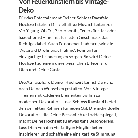
Von Feuerkünstlern bis Vintage-
Deko
Für das Entertainment Deiner 
Schloss Raesfeld 
Hochzeit
 stehen Dir vielfältige Möglichkeiten zur 
Verfügung. Ob DJ, Photobooth, Feuerkünstler oder 
Saxophonist – hier ist für jeden Geschmack das 
Richtige dabei. Auch Drohnenaufnahmen, wie die 
"Asteroid Drohnenaufnahme", können für 
einzigartige Erinnerungen sorgen. So wird Deine 
Hochzeit
 zu einem unvergesslichen Erlebnis für 
Dich und Deine Gäste.
Die Atmosphäre Deiner 
Hochzeit
 kannst Du ganz 
nach Deinen Wünschen gestalten. Von Vintage-
Themen mit goldenen Elementen bis hin zu 
moderner Dekoration – das 
Schloss Raesfeld
 bietet 
den perfekten Rahmen für jeden Stil. Die individuelle 
Dekoration, die Deine Persönlichkeit widerspiegelt, 
macht Deine 
Hochzeit
 zu etwas ganz Besonderem. 
Lass Dich von den vielfältigen Möglichkeiten 
inspirieren und schaffe eine einzigartige Stimmung 