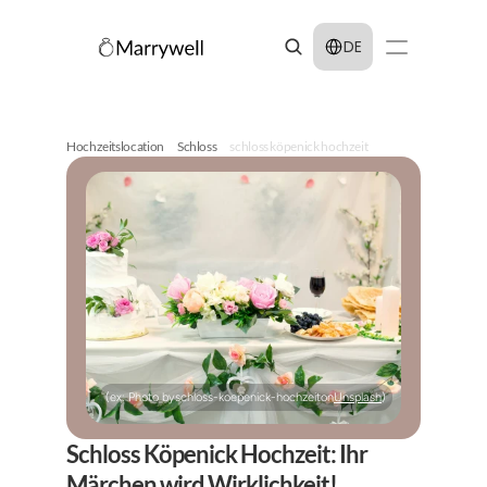
Select Language
DE
Hochzeitslocation
Schloss
schloss köpenick hochzeit
(ex: Photo by
schloss-koepenick-hochzeit
on
Unsplash
)
Schloss Köpenick Hochzeit: Ihr 
Märchen wird Wirklichkeit!