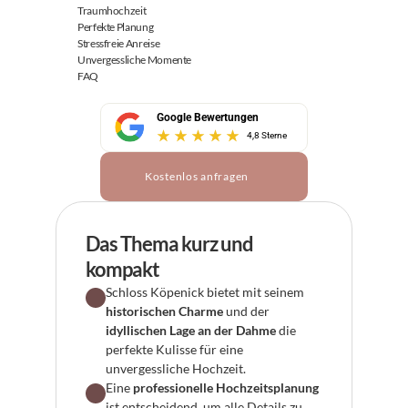
Traumhochzeit
Perfekte Planung
Stressfreie Anreise
Unvergessliche Momente
FAQ
Google Bewertungen
4,8 Sterne
Kostenlos anfragen
Das Thema kurz und 
kompakt
Schloss Köpenick bietet mit seinem 
historischen Charme
 und der 
idyllischen Lage an der Dahme
 die 
perfekte Kulisse für eine 
unvergessliche Hochzeit.
Eine 
professionelle Hochzeitsplanung
ist entscheidend, um alle Details zu 