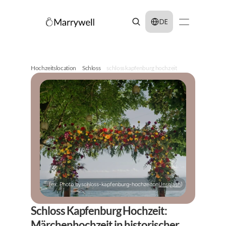
Select Language
DE
Hochzeitslocation
Schloss
schloss kapfenburg hochzeit
(ex: Photo by
schloss-kapfenburg-hochzeit
on
Unsplash
)
Schloss Kapfenburg Hochzeit: 
Märchenhochzeit in historischer 