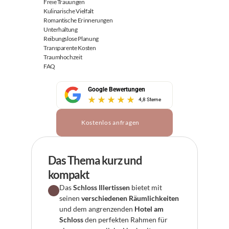
Freie Trauungen
Kulinarische Vielfalt
Romantische Erinnerungen
Unterhaltung
Reibungslose Planung
Transparente Kosten
Traumhochzeit
FAQ
Google Bewertungen
4,8 Sterne
Kostenlos anfragen
Das Thema kurz und 
kompakt
Das 
Schloss Illertissen
 bietet mit 
seinen 
verschiedenen Räumlichkeiten
und dem angrenzenden 
Hotel am 
Schloss
 den perfekten Rahmen für 