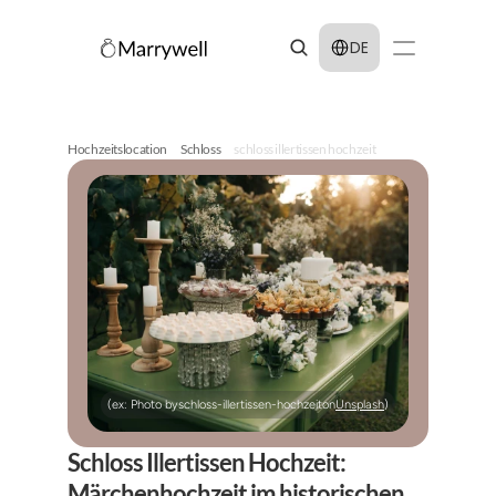
Select Language
DE
Hochzeitslocation
Schloss
schloss illertissen hochzeit
(ex: Photo by
schloss-illertissen-hochzeit
on
Unsplash
)
Schloss Illertissen Hochzeit: 
Märchenhochzeit im historischen 