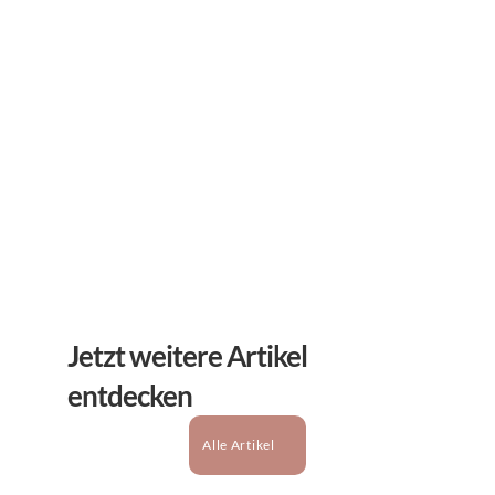
Erhalten Sie hilfreiche Tipps und Tricks für ihre 
mentale Gesundheit. Ein Newsletter von Experten 
für Sie.
Abonnieren
Jetzt weitere Artikel 
entdecken
Alle Artikel