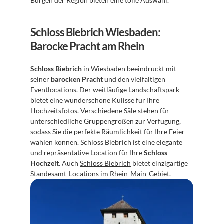
Burgen der Region bieten eine tolle Auswahl.
Schloss Biebrich Wiesbaden: 
Barocke Pracht am Rhein
Schloss Biebrich
 in Wiesbaden beeindruckt mit 
seiner 
barocken Pracht
 und den vielfältigen 
Eventlocations. Der weitläufige Landschaftspark 
bietet eine wunderschöne Kulisse für Ihre 
Hochzeitsfotos. Verschiedene Säle stehen für 
unterschiedliche Gruppengrößen zur Verfügung, 
sodass Sie die perfekte Räumlichkeit für Ihre Feier 
wählen können. Schloss Biebrich ist eine elegante 
und repräsentative Location für Ihre 
Schloss 
Hochzeit
. Auch 
Schloss Biebrich
 bietet einzigartige 
Standesamt-Locations im Rhein-Main-Gebiet.