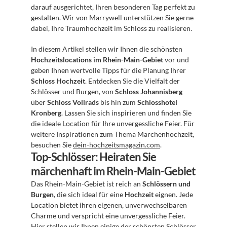
darauf ausgerichtet, Ihren besonderen Tag perfekt zu 
gestalten. Wir von Marrywell unterstützen Sie gerne 
dabei, Ihre Traumhochzeit im Schloss zu realisieren.
In diesem Artikel stellen wir Ihnen die schönsten 
Hochzeitslocations im Rhein-Main-Gebiet
 vor und 
geben Ihnen wertvolle Tipps für die Planung Ihrer 
Schloss Hochzeit
. Entdecken Sie die Vielfalt der 
Schlösser und Burgen, von 
Schloss Johannisberg
über 
Schloss Vollrads
 bis hin zum 
Schlosshotel 
Kronberg
. Lassen Sie sich inspirieren und finden Sie 
die ideale Location für Ihre unvergessliche Feier. Für 
weitere Inspirationen zum Thema Märchenhochzeit, 
besuchen Sie 
dein-hochzeitsmagazin.com
.
Top-Schlösser: Heiraten Sie 
märchenhaft im Rhein-Main-Gebiet
Das Rhein-Main-Gebiet ist reich an 
Schlössern und 
Burgen
, die sich ideal für eine 
Hochzeit
 eignen. Jede 
Location bietet ihren eigenen, unverwechselbaren 
Charme und verspricht eine unvergessliche Feier. 
Hier stellen wir Ihnen einige der schönsten Schlösser 