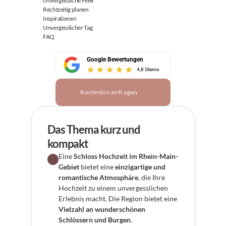
Unvergessliche Feier
Rechtzeitig planen
Inspirationen
Unvergesslicher Tag
FAQ
Google Bewertungen
4,8 Sterne
Kostenlos anfragen
Das Thema kurz und 
kompakt
Eine 
Schloss Hochzeit im Rhein-Main-
Gebiet
 bietet eine 
einzigartige und 
romantische Atmosphäre
, die Ihre 
Hochzeit zu einem unvergesslichen 
Erlebnis macht. Die Region bietet eine 
Vielzahl an wunderschönen 
Schlössern und Burgen
.