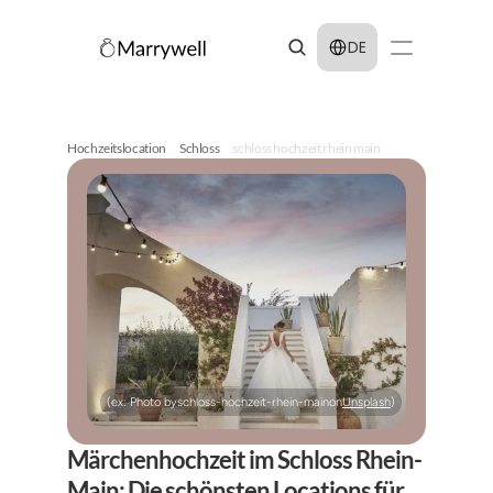
Select Language
DE
Hochzeitslocation
Schloss
schloss hochzeit rhein main
(ex: Photo by
schloss-hochzeit-rhein-main
on
Unsplash
)
Märchenhochzeit im Schloss Rhein-
Main: Die schönsten Locations für 