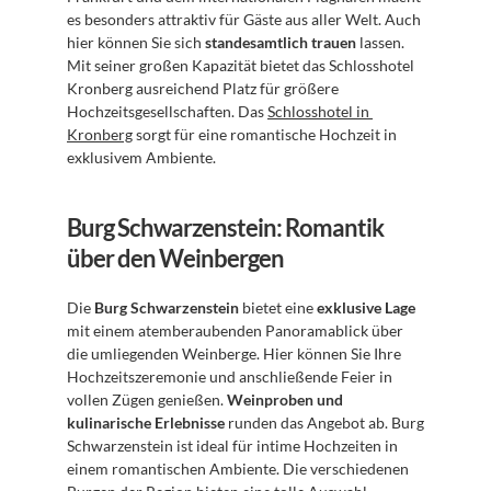
es besonders attraktiv für Gäste aus aller Welt. Auch 
hier können Sie sich 
standesamtlich trauen
 lassen. 
Mit seiner großen Kapazität bietet das Schlosshotel 
Kronberg ausreichend Platz für größere 
Hochzeitsgesellschaften. Das 
Schlosshotel in 
Kronberg
 sorgt für eine romantische Hochzeit in 
exklusivem Ambiente.
Burg Schwarzenstein: Romantik 
über den Weinbergen
Die 
Burg Schwarzenstein
 bietet eine 
exklusive Lage
mit einem atemberaubenden Panoramablick über 
die umliegenden Weinberge. Hier können Sie Ihre 
Hochzeitszeremonie und anschließende Feier in 
vollen Zügen genießen. 
Weinproben und 
kulinarische Erlebnisse
 runden das Angebot ab. Burg 
Schwarzenstein ist ideal für intime Hochzeiten in 
einem romantischen Ambiente. Die verschiedenen 