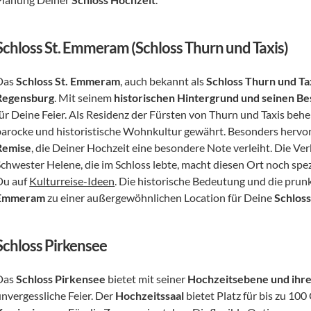
Schloss St. Emmeram (Schloss Thurn und Taxis)
Das 
Schloss St. Emmeram
, auch bekannt als 
Schloss Thurn und Ta
Regensburg
. Mit seinem 
historischen Hintergrund und seinen B
für Deine Feier. Als Residenz der Fürsten von Thurn und Taxis behe
barocke und historistische Wohnkultur gewährt. Besonders hervor
Remise
, die Deiner Hochzeit eine besondere Note verleiht. Die Verb
Schwester Helene, die im Schloss lebte, macht diesen Ort noch spez
Du auf 
Kulturreise-Ideen
. Die historische Bedeutung und die pru
Emmeram
 zu einer außergewöhnlichen Location für Deine 
Schlos
Schloss Pirkensee
Das 
Schloss Pirkensee
 bietet mit seiner 
Hochzeitsebene und ihr
nvergessliche Feier. Der 
Hochzeitssaal
 bietet Platz für bis zu 10