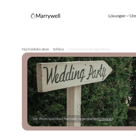
Lösungen
Uns
Hochzeitslocation
Schloss
schloss hochzeit regensburg
(ex: Photo by
schloss-hochzeit-regensburg
on
Unsplash
)