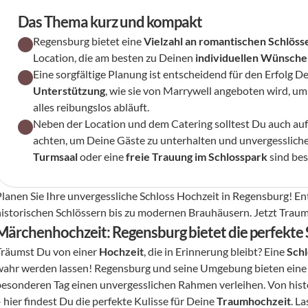
Das Thema kurz und kompakt
Regensburg bietet eine 
Vielzahl an romantischen Schlöss
Location, die am besten zu Deinen 
individuellen Wünsche
Eine sorgfältige Planung ist entscheidend für den Erfolg D
Unterstützung
, wie sie von Marrywell angeboten wird, um
alles reibungslos abläuft.
Neben der Location und dem Catering solltest Du auch auf 
achten, um Deine Gäste zu unterhalten und unvergessliche
Turmsaal
 oder eine 
freie Trauung im Schlosspark
 sind be
Planen Sie Ihre unvergessliche Schloss Hochzeit in Regensburg! Ent
historischen Schlössern bis zu modernen Brauhäusern. Jetzt Traum
Märchenhochzeit: Regensburg bietet die perfekte 
Träumst Du von einer 
Hochzeit
, die in Erinnerung bleibt? Eine 
Schl
wahr werden lassen! Regensburg und seine Umgebung bieten eine V
besonderen Tag einen unvergesslichen Rahmen verleihen. Von hist
 hier findest Du die perfekte Kulisse für Deine 
Traumhochzeit
. L