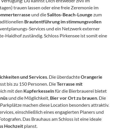
. Für die Zeremonie stehen Dir flexible Optionen zur Verfügung: Du kannst Dich entweder zivil im 
 (mit über 100 Sitzplätzen, jedoch an begrenzten Samstagen) trauen lassen oder eine freie Zeremonie im 
ommerterrasse
 und die 
Salitos-Beach-Lounge
 zum 
aditionellen 
Brautentführung im stimmungsvollen 
ventplanungs-Services und ein Netzwerk externer 
e-Haidhof zuständig. Schloss Pirkensee ist somit eine 
lichkeiten und Services
. Die überdachte 
Orangerie
st bis zu 150 Personen. Die 
Terrasse mit 
ich mit den 
Kupferkesseln
 für die Bierbrauerei bietet 
enüs
 und die Möglichkeit, 
Bier vor Ort zu brauen
. Die 
arkplätze machen diese Location besonders attraktiv. 
vices, einschließlich eines engagierten Planers und 
tografen. Das Brauhaus am Schloss ist eine ideale 
ss Hochzeit
 planst.