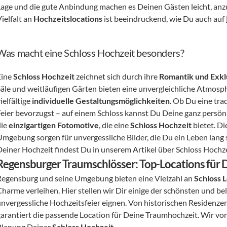
Lage und die gute Anbindung machen es Deinen Gästen leicht, anz
ielfalt an 
Hochzeitslocations
 ist beeindruckend, wie Du auch auf 
Was macht eine Schloss Hochzeit besonders?
ine 
Schloss Hochzeit
 zeichnet sich durch ihre 
Romantik und Exklu
Säle und weitläufigen Gärten bieten eine unvergleichliche Atmosp
ielfältige 
individuelle Gestaltungsmöglichkeiten
. Ob Du eine tra
Feier bevorzugst – auf einem Schloss kannst Du Deine ganz persönl
ie 
einzigartigen Fotomotive
, die eine 
Schloss Hochzeit
 bietet. D
Umgebung sorgen für unvergessliche Bilder, die Du ein Leben lang s
Deiner Hochzeit findest Du in unserem Artikel über Schloss Hochze
Regensburger Traumschlösser: Top-Locations für 
Regensburg und seine Umgebung bieten eine Vielzahl an 
Schloss 
harme verleihen. Hier stellen wir Dir einige der schönsten und beli
unvergessliche Hochzeitsfeier eignen. Von historischen Residenzen
garantiert die passende Location für Deine Traumhochzeit. Wir von
Planung Deiner 
Schloss Hochzeit
.