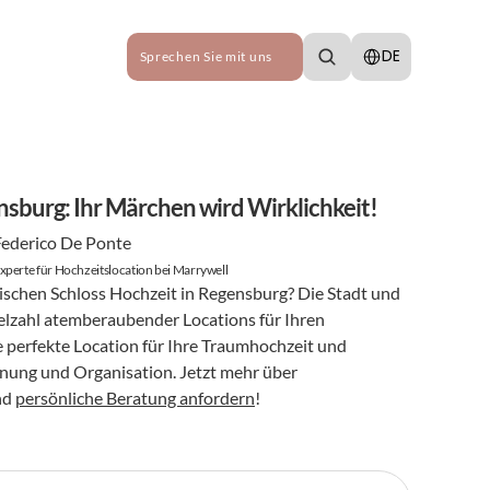
Select Language
DE
Sprechen Sie mit uns
sburg: Ihr Märchen wird Wirklichkeit!
Federico De Ponte
xperte für Hochzeitslocation bei Marrywell
schen Schloss Hochzeit in Regensburg? Die Stadt und 
lzahl atemberaubender Locations für Ihren 
e perfekte Location für Ihre Traumhochzeit und 
anung und Organisation. Jetzt mehr über 
d 
persönliche Beratung anfordern
!