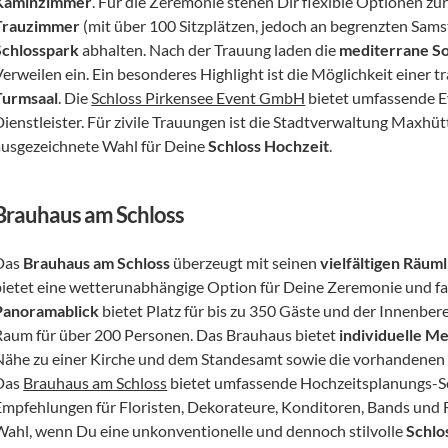
Kaminzimmer
Trauzimmer
Schlosspark
 abhalten. Nach der Trauung laden die 
mediterrane S
erweilen ein. Ein besonderes Highlight ist die Möglichkeit einer tr
Turmsaal
. Die 
Schloss Pirkensee Event GmbH
 bietet umfassende E
Dienstleister. Für zivile Trauungen ist die Stadtverwaltung Maxhütt
ausgezeichnete Wahl für Deine 
Schloss Hochzeit
.
Brauhaus am Schloss
Das 
Brauhaus am Schloss
 überzeugt mit seinen 
vielfältigen Räum
bietet eine wetterunabhängige Option für Deine Zeremonie und fas
Panoramablick
 bietet Platz für bis zu 350 Gäste und der Innenbere
Raum für über 200 Personen. Das Brauhaus bietet 
individuelle M
Nähe zu einer Kirche und dem Standesamt sowie die vorhandenen P
Das 
Brauhaus am Schloss
 bietet umfassende Hochzeitsplanungs-Ser
Empfehlungen für Floristen, Dekorateure, Konditoren, Bands und Fo
Wahl, wenn Du eine unkonventionelle und dennoch stilvolle 
Schlo