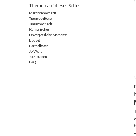
Themen auf dieser Seite
Märchenhochzeit
Traumschlösser
Traumhochzeit
Kulinarisches
Unvergessliche Momente
Budget
Formalitäten
Ja-Wort
Jetzt planen
FAQ
–