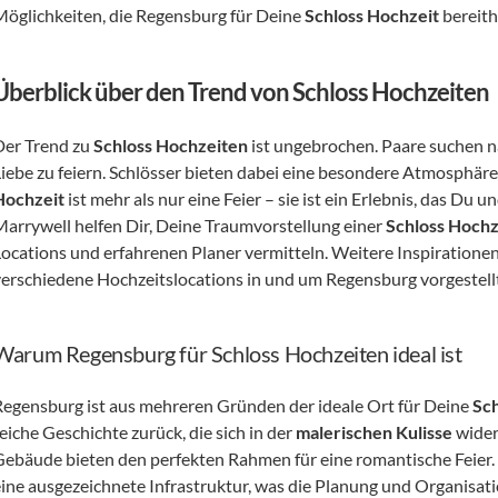
Möglichkeiten, die Regensburg für Deine 
Schloss Hochzeit
 bereith
Überblick über den Trend von Schloss Hochzeiten
Der Trend zu 
Schloss Hochzeiten
 ist ungebrochen. Paare suchen n
Liebe zu feiern. Schlösser bieten dabei eine besondere Atmosphäre,
Hochzeit
 ist mehr als nur eine Feier – sie ist ein Erlebnis, das Du
Marrywell helfen Dir, Deine Traumvorstellung einer 
Schloss Hochz
Locations und erfahrenen Planer vermitteln. Weitere Inspirationen
verschiedene Hochzeitslocations in und um Regensburg vorgestell
Warum Regensburg für Schloss Hochzeiten ideal ist
Regensburg ist aus mehreren Gründen der ideale Ort für Deine 
Sch
eiche Geschichte zurück, die sich in der 
malerischen Kulisse
 wider
Gebäude bieten den perfekten Rahmen für eine romantische Feier. 
eine ausgezeichnete Infrastruktur, was die Planung und Organisatio