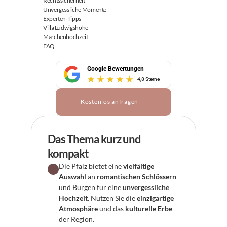
Rechtssicherheit
Unvergessliche Momente
Experten-Tipps
Villa Ludwigshöhe
Märchenhochzeit
FAQ
Google Bewertungen
4,8 Sterne
Kostenlos anfragen
Das Thema kurz und 
kompakt
Die Pfalz bietet eine 
vielfältige 
Auswahl
 an 
romantischen Schlössern
und Burgen für eine 
unvergessliche 
Hochzeit
. Nutzen Sie die 
einzigartige 
Atmosphäre
 und das 
kulturelle Erbe
der Region.