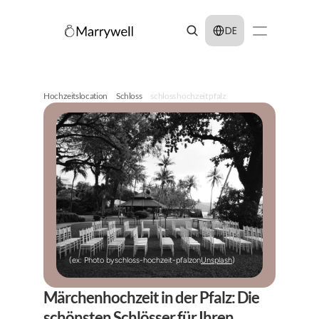
Select Language
DE
Hochzeitslocation
Schloss
schloss hochzeit pfalz
(ex: Photo by
schloss-hochzeit-pfalz
on
Unsplash
)
Märchenhochzeit in der Pfalz: Die 
schönsten Schlösser für Ihren 