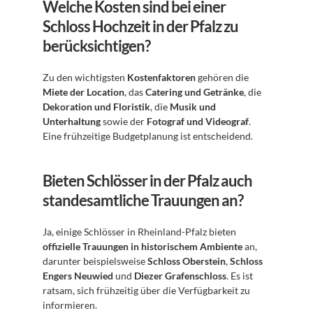
Welche Kosten sind bei einer 
Schloss Hochzeit in der Pfalz zu 
berücksichtigen?
Zu den wichtigsten 
Kostenfaktoren
 gehören die 
Miete der Location
, das 
Catering und Getränke
, die 
Dekoration und Floristik
, die 
Musik und 
Unterhaltung
 sowie der 
Fotograf und Videograf
. 
Eine frühzeitige Budgetplanung ist entscheidend.
Bieten Schlösser in der Pfalz auch 
standesamtliche Trauungen an?
Ja, einige Schlösser in Rheinland-Pfalz bieten 
offizielle Trauungen in historischem Ambiente
 an, 
darunter beispielsweise 
Schloss Oberstein
, 
Schloss 
Engers Neuwied
 und 
Diezer Grafenschloss
. Es ist 
ratsam, sich frühzeitig über die Verfügbarkeit zu 
informieren.