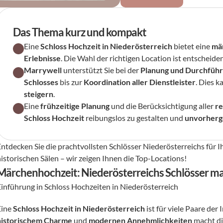
Das Thema kurz und kompakt
Eine 
Schloss Hochzeit in Niederösterreich
 bietet eine 
mä
Erlebnisse
. Die Wahl der richtigen Location ist entscheiden
Marrywell
 unterstützt Sie bei der 
Planung und Durchfüh
Schlosses
 bis zur 
Koordination aller Dienstleister
. Dies k
steigern
.
Eine 
frühzeitige Planung
 und die Berücksichtigung aller 
re
Schloss Hochzeit
 reibungslos zu gestalten und 
unvorherg
Entdecken Sie die prachtvollsten Schlösser Niederösterreichs für 
historischen Sälen – wir zeigen Ihnen die Top-Locations!
Märchenhochzeit: Niederösterreichs Schlösser 
Einführung in Schloss Hochzeiten in Niederösterreich
ine 
Schloss Hochzeit in Niederösterreich
historischem Charme
 und 
modernen Annehmlichkeiten
 macht di