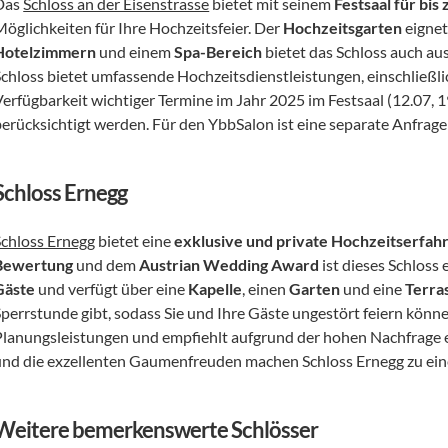
Das 
Schloss an der Eisenstrasse
 bietet mit seinem 
Festsaal für bis
öglichkeiten für Ihre Hochzeitsfeier. Der 
Hochzeitsgarten
 eigne
Hotelzimmern
 und einem 
Spa-Bereich
 bietet das Schloss auch au
Schloss bietet umfassende Hochzeitsdienstleistungen, einschließl
erfügbarkeit wichtiger Termine im Jahr 2025 im Festsaal (12.07, 19
berücksichtigt werden. Für den YbbSalon ist eine separate Anfrage 
Schloss Ernegg
Schloss Ernegg
 bietet eine 
exklusive und private Hochzeitserfah
Bewertung
 und dem 
Austrian Wedding Award
 ist dieses Schloss
Gäste
 und verfügt über eine 
Kapelle
, einen 
Garten
 und eine 
Terra
Sperrstunde gibt, sodass Sie und Ihre Gäste ungestört feiern könn
Planungsleistungen und empfiehlt aufgrund der hohen Nachfrage 
und die exzellenten Gaumenfreuden machen Schloss Ernegg zu ein
Weitere bemerkenswerte Schlösser