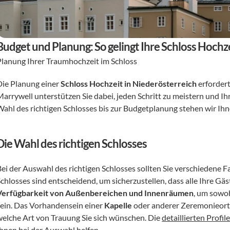
Budget und Planung: So gelingt Ihre Schloss Hochz
Planung Ihrer Traumhochzeit im Schloss
Die Planung einer 
Schloss Hochzeit in Niederösterreich
 erforder
Marrywell unterstützen Sie dabei, jeden Schritt zu meistern und Ih
Wahl des richtigen Schlosses bis zur Budgetplanung stehen wir Ihne
Die Wahl des richtigen Schlosses
Bei der Auswahl des richtigen Schlosses sollten Sie verschiedene F
Verfügbarkeit von Außenbereichen und Innenräumen
, um sowoh
sein. Das Vorhandensein einer 
Kapelle
 oder anderer Zeremonieorte
welche Art von Trauung Sie sich wünschen. Die 
detaillierten Profil
Ihnen bei der Auswahl helfen.