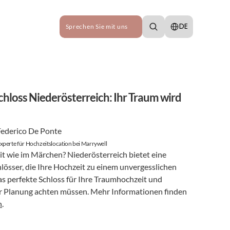
Select Language
DE
Sprechen Sie mit uns
loss Niederösterreich: Ihr Traum wird 
Federico De Ponte
xperte für Hochzeitslocation bei Marrywell
t wie im Märchen? Niederösterreich bietet eine 
össer, die Ihre Hochzeit zu einem unvergesslichen 
as perfekte Schloss für Ihre Traumhochzeit und 
der Planung achten müssen. Mehr Informationen finden 
h
.