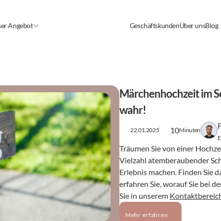
er Angebot
Geschäftskunden
Über uns
Blog
Märchenhochzeit im Sch
wahr!
10
22.01.2025
Minuten
E
Träumen Sie von einer Hochzei
Vielzahl atemberaubender Schl
Erlebnis machen. Finden Sie d
erfahren Sie, worauf Sie bei 
Sie in unserem 
Kontaktbereic
Mehr erfahren