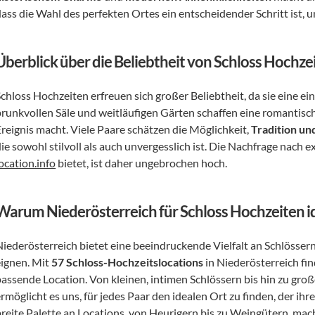
dass die Wahl des perfekten Ortes ein entscheidender Schritt ist,
Überblick über die Beliebtheit von Schloss Hochze
Schloss Hochzeiten erfreuen sich großer Beliebtheit, da sie eine e
prunkvollen Säle und weitläufigen Gärten schaffen eine romantisch
reignis macht. Viele Paare schätzen die Möglichkeit, 
Tradition u
ie sowohl stilvoll als auch unvergesslich ist. Die Nachfrage nach e
ocation.info
 bietet, ist daher ungebrochen hoch.
Warum Niederösterreich für Schloss Hochzeiten id
iederösterreich bietet eine beeindruckende Vielfalt an Schlössern 
ignen. Mit 
57 Schloss-Hochzeitslocations
 in Niederösterreich fi
assende Location. Von kleinen, intimen Schlössern bis hin zu großen
breite Palette an Locations
, von Heurigern bis zu Weingütern, mach