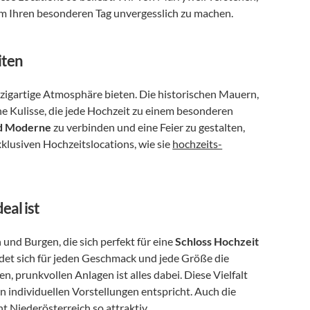
 um Ihren besonderen Tag unvergesslich zu machen.
iten
inzigartige Atmosphäre bieten. Die historischen Mauern, 
e Kulisse, die jede Hochzeit zu einem besonderen 
nd Moderne
 zu verbinden und eine Feier zu gestalten, 
xklusiven Hochzeitslocations, wie sie 
hochzeits-
eal ist
und Burgen, die sich perfekt für eine 
Schloss Hochzeit
ndet sich für jeden Geschmack und jede Größe die 
, prunkvollen Anlagen ist alles dabei. Diese Vielfalt 
ermöglicht es uns, für jedes Paar den idealen Ort zu finden, der ihren individuellen Vorstellungen entspricht. Auch die 
t Niederösterreich so attraktiv.