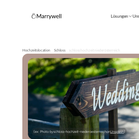
Lösungen
Uns
Hochzeitslocation
Schloss
schloss hochzeit niederösterreich
(ex: Photo by
schloss-hochzeit-niederoesterreich
on
Unsplash
)