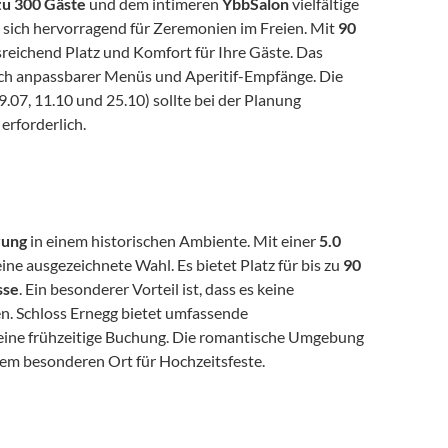
 zu 300 Gäste
 und dem intimeren 
YbbSalon
 vielfältige 
t sich hervorragend für Zeremonien im Freien. Mit 
90 
sreichend Platz und Komfort für Ihre Gäste. Das 
ich anpassbarer Menüs und Aperitif-Empfänge. Die 
.07, 11.10 und 25.10) sollte bei der Planung 
erforderlich.
rung
 in einem historischen Ambiente. Mit einer 
5.0 
 eine ausgezeichnete Wahl. Es bietet Platz für bis zu 
90 
sse
. Ein besonderer Vorteil ist, dass es keine 
en. Schloss Ernegg bietet umfassende 
eine frühzeitige Buchung. Die romantische Umgebung 
em besonderen Ort für Hochzeitsfeste.