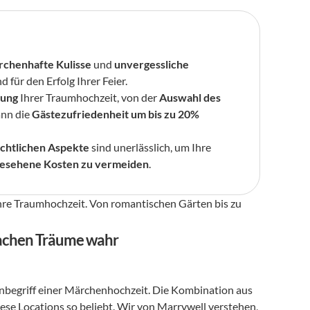
rchenhafte Kulisse
 und 
unvergessliche 
d für den Erfolg Ihrer Feier.
rung
 Ihrer Traumhochzeit, von der 
Auswahl des 
ann die 
Gästezufriedenheit um bis zu 20% 
chtlichen Aspekte
 sind unerlässlich, um Ihre 
esehene Kosten zu vermeiden
.
Ihre Traumhochzeit. Von romantischen Gärten bis zu 
machen Träume wahr
 ist für viele Paare der Inbegriff einer Märchenhochzeit. Die Kombination aus 
ese Locations so beliebt. Wir von Marrywell verstehen, 