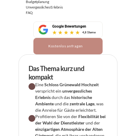
Budgetplanung
Unvergessliches Erlebnis
FAQ
Google Bewertungen
4,8 Sterne
Kostenlos anfragen
Das Thema kurz und 
kompakt
Eine 
Schloss Grünewald Hochzeit
verspricht ein 
unvergessliches 
Erlebnis
 durch das 
historische 
Ambiente
 und die 
zentrale Lage
, was 
die Anreise für Gäste erleichtert.
Profitieren Sie von der 
Flexibilität bei 
der Wahl der Dienstleister
 und der 
einzigartigen Atmosphäre der Alten 
Gärtnerei
, die mit ihrer vorhandenen 