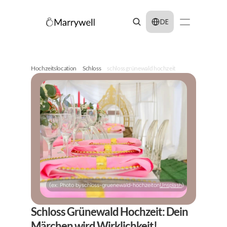
Select Language
DE
Hochzeitslocation
Schloss
schloss grünewald hochzeit
(ex: Photo by
schloss-gruenewald-hochzeit
on
Unsplash
)
Schloss Grünewald Hochzeit: Dein 
Märchen wird Wirklichkeit!