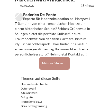
05.03.2025
Minutes
16
Federico De Ponte
Experte für Hochzeitslocation bei Marrywell
Träumt ihr von einer romantischen Hochzeit in 
einem historischen Schloss? Schloss Grünewald in 
Solingen bietet die perfekte Kulisse für eure 
Traumhochzeit. Von der alten Gärtnerei bis zum 
idyllischen Schlosspark – hier findet ihr alles für 
einen unvergesslichen Tag. Ihr wünscht euch eine 
persönliche Beratung? Nehmt jetzt 
Kontakt
 auf!
Mehr erfahren
Themen auf dieser Seite
Historisches Ambiente
Datumswahl
Alte Gärtnerei
Fotografie
Professionelle DJs
Geräuschbegrenzung