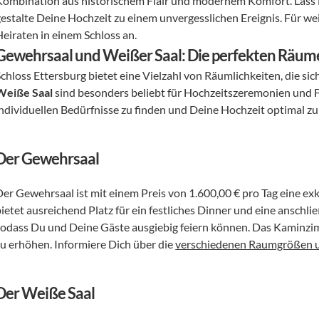
Kombination aus historischem Flair und modernem Komfort. Lass D
gestalte Deine Hochzeit zu einem unvergesslichen Ereignis. Für wei
Heiraten in einem Schloss an.
Gewehrsaal und Weißer Saal: Die perfekten Räume
chloss Ettersburg bietet eine Vielzahl von Räumlichkeiten, die sic
Weiße Saal
 sind besonders beliebt für Hochzeitszeremonien und F
individuellen Bedürfnisse zu finden und Deine Hochzeit optimal zu
Der Gewehrsaal
Der Gewehrsaal ist mit einem Preis von 1.600,00 € pro Tag eine exk
ietet ausreichend Platz für ein festliches Dinner und eine anschli
sodass Du und Deine Gäste ausgiebig feiern können. Das Kaminzi
zu erhöhen. Informiere Dich über die 
verschiedenen Raumgrößen u
Der Weiße Saal