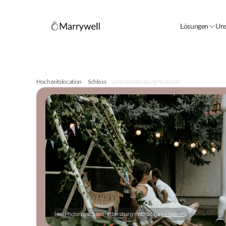
Lösungen
Uns
Hochzeitslocation
Schloss
schloss ettersburg hochzeit
(ex: Photo by
schloss-ettersburg-hochzeit
on
Unsplash
)