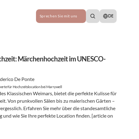
Select Language
DE
Sprechen Sie mit uns
ochzeit: Märchenhochzeit im UNESCO-
derico De Ponte
erte für Hochzeitslocation bei Marrywell
des Klassischen Weimars, bietet die perfekte Kulisse für 
t. Von prunkvollen Sälen bis zu malerischen Gärten – 
ergesslich. Erfahren Sie mehr über die standesamtliche 
und wie Sie Ihre perfekte Location finden. [article on 