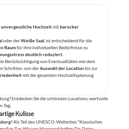
 
unvergessliche Hochzeit
 mit 
barocker 
l
 oder der 
Weiße Saal
, ist entscheidend für die 
en Raum
 für Ihre individuellen Bedürfnisse zu 
nungsstress deutlich reduziert
.
die Berücksichtigung von Eventualitäten wie dem 
en Schritten, von der 
Auswahl der Location
 bis zur 
riedenheit
 mit der gesamten Hochzeitsplanung 
burg? Entdecken Sie die schönsten Locations, wertvolle 
n Tag.
rtige Kulisse
rsburg
? Als Teil des UNESCO-Welterbes "Klassisches 
großen Tag. Wir von Marrywell helfen Dir, Deine 