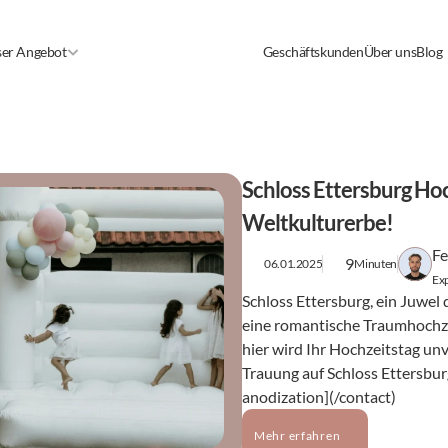
er Angebot
Geschäftskunden
Über uns
Blog
Schloss Ettersburg H
Weltkulturerbe!
Fe
9
06.01.2025
Minuten
Exp
Schloss Ettersburg, ein Juwel 
eine romantische Traumhochzei
hier wird Ihr Hochzeitstag unv
Trauung auf Schloss Ettersburg 
anodization](/contact)
Mehr erfahren