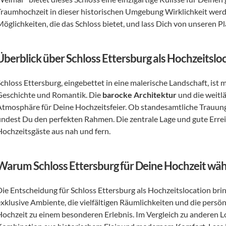
Traumhochzeit in dieser historischen Umgebung Wirklichkeit werden
Möglichkeiten, die das Schloss bietet, und lass Dich von unseren P
Überblick über Schloss Ettersburg als Hochzeitslo
chloss Ettersburg, eingebettet in eine malerische Landschaft, ist me
Geschichte und Romantik. Die 
barocke Architektur
 und die weitl
Atmosphäre für Deine Hochzeitsfeier. Ob standesamtliche Trauung, 
findest Du den perfekten Rahmen. Die zentrale Lage und gute Errei
Hochzeitsgäste aus nah und fern.
Warum Schloss Ettersburg für Deine Hochzeit wäh
Die Entscheidung für Schloss Ettersburg als Hochzeitslocation brin
exklusive Ambiente, die vielfältigen Räumlichkeiten und die pers
Hochzeit zu einem besonderen Erlebnis. Im Vergleich zu anderen Loc