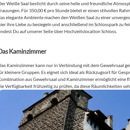
Der Weiße Saal besticht durch seine helle und freundliche Atmosph
Trauungen. Für 350,00 € pro Stunde bietet er einen stilvollen Rah
das elegante Ambiente machen den Weißen Saal zu einer unvergessl
hier ihre Liebe zu besiegeln und anschließend im Schlosspark zu fei
findest Du auf unserer Seite über Hochzeitslocation Schloss.
Das Kaminzimmer
Das Kaminzimmer kann nur in Verbindung mit dem Gewehrsaal geb
ür kleinere Gruppen. Es eignet sich ideal als Rückzugsort für Gespr
Kombination aus Gewehrsaal und Kaminzimmer ermöglicht eine flex
ie Verfügbarkeit frühzeitig zu prüfen, da diese Räumlichkeiten sehr