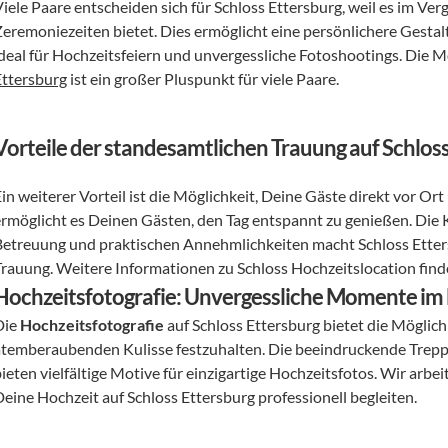
Viele Paare entscheiden sich für Schloss Ettersburg, weil es im Ve
Zeremoniezeiten bietet. Dies ermöglicht eine persönlichere Gesta
ideal für Hochzeitsfeiern und unvergessliche Fotoshootings. Die Mö
Ettersburg
 ist ein großer Pluspunkt für viele Paare.
Vorteile der standesamtlichen Trauung auf Schlos
in weiterer Vorteil ist die Möglichkeit, Deine Gäste direkt vor Ort
ermöglicht es Deinen Gästen, den Tag entspannt zu genießen. Die 
Betreuung und praktischen Annehmlichkeiten macht Schloss Etters
Trauung. Weitere Informationen zu Schloss Hochzeitslocation finde
Hochzeitsfotografie: Unvergessliche Momente im B
ie 
Hochzeitsfotografie
 auf Schloss Ettersburg bietet die Möglic
atemberaubenden Kulisse festzuhalten. Die beeindruckende Trepp
bieten vielfältige Motive für einzigartige Hochzeitsfotos. Wir arb
Deine Hochzeit auf Schloss Ettersburg professionell begleiten.