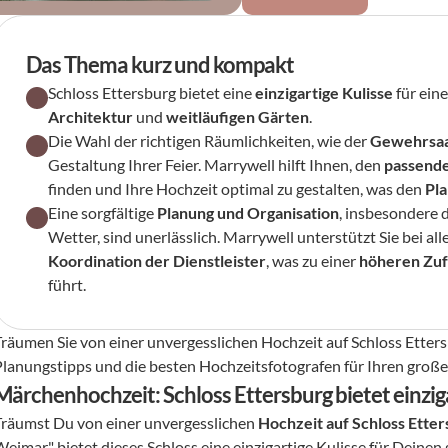
Das Thema kurz und kompakt
Schloss Ettersburg bietet eine 
einzigartige Kulisse
 für eine
Architektur
 und 
weitläufigen Gärten
.
Die Wahl der richtigen Räumlichkeiten, wie der 
Gewehrsaa
Gestaltung Ihrer Feier. Marrywell hilft Ihnen, den 
passend
finden und Ihre Hochzeit optimal zu gestalten, was den 
Pla
Eine sorgfältige 
Planung und Organisation
, insbesondere 
Wetter, sind unerlässlich. Marrywell unterstützt Sie bei all
Koordination der Dienstleister
, was zu einer 
höheren Zuf
führt.
Träumen Sie von einer unvergesslichen Hochzeit auf Schloss Etters
Planungstipps und die besten Hochzeitsfotografen für Ihren große
Märchenhochzeit: Schloss Ettersburg bietet einziga
Träumst Du von einer unvergesslichen 
Hochzeit auf Schloss Ette
Weimar" bietet dieses Schloss eine einzigartige Kulisse für Deinen 