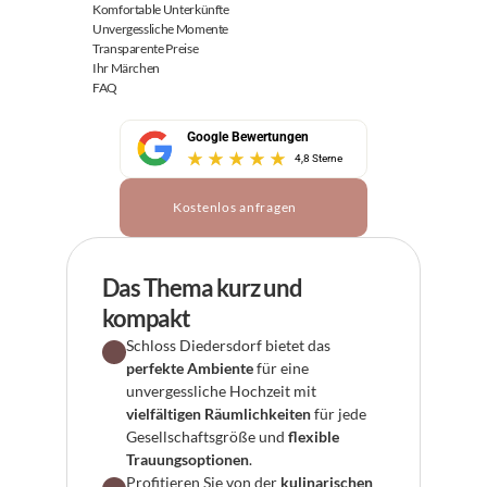
Komfortable Unterkünfte
Unvergessliche Momente
Transparente Preise
Ihr Märchen
FAQ
Google Bewertungen
4,8 Sterne
Kostenlos anfragen
Das Thema kurz und 
kompakt
Schloss Diedersdorf bietet das 
perfekte Ambiente
 für eine 
unvergessliche Hochzeit mit 
vielfältigen Räumlichkeiten
 für jede 
Gesellschaftsgröße und 
flexible 
Trauungsoptionen
.
Profitieren Sie von der 
kulinarischen 