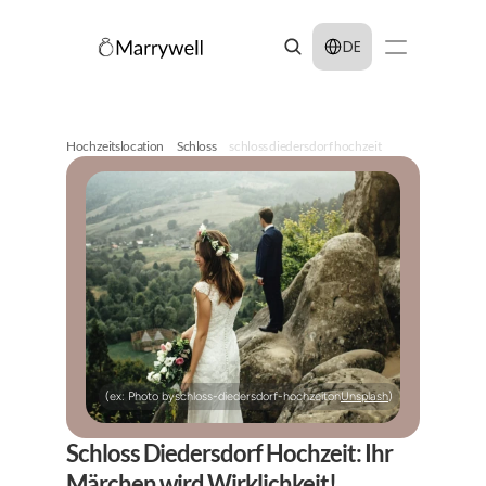
Select Language
DE
Hochzeitslocation
Schloss
schloss diedersdorf hochzeit
(ex: Photo by
schloss-diedersdorf-hochzeit
on
Unsplash
)
Schloss Diedersdorf Hochzeit: Ihr 
Märchen wird Wirklichkeit!