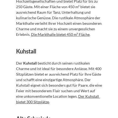
Hochzeitsgesellschaften und bietet Platz für bis zu 
250 Gäste. Mit einer Fläche von 450 m² bietet sie 
ausreichend Raum für Tanz, Unterhaltung und 
kulinarische Genüsse. Die rustikale Atmosphäre der 
Markthalle verleiht Ihrer Hochzeit einen besonderen 
Charme und macht sie zu einem unvergesslichen 
Erlebnis. 
Die Markthalle bietet 450 m² Fläche
.
Kuhstall
Der 
Kuhstall
 besticht durch seinen rustikalen 
Charme und ist ideal für besondere Anlässe. Mit 400 
Sitzplätzen bietet er ausreichend Platz für Ihre Gäste 
und schafft eine einzigartige Atmosphäre. Der 
Kuhstall eignet sich besonders gut für Paare, die eine 
Feier mit besonderem Flair suchen und Wert auf 
eine unkonventionelle Location legen. 
Der Kuhstall 
bietet 300 Sitzplätze
.