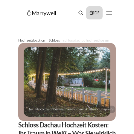
Select Language
DE
Hochzeitslocation
Schloss
schloss dachau hochzeit kosten
(ex: Photo by
schloss-dachau-hochzeit-kosten
on
Unsplash
)
Schloss Dachau Hochzeit Kosten: 
Ihr Traum in Weiß – Was Sie wirklich 