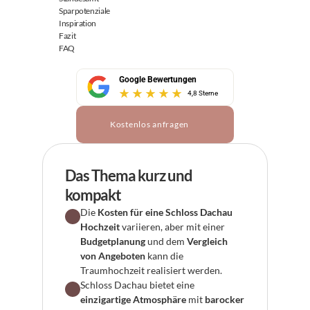
Sparpotenziale
Inspiration
Fazit
FAQ
Google Bewertungen
4,8 Sterne
Kostenlos anfragen
Das Thema kurz und 
kompakt
Die 
Kosten für eine Schloss Dachau 
Hochzeit
 variieren, aber mit einer 
Budgetplanung
 und dem 
Vergleich 
von Angeboten
 kann die 
Traumhochzeit realisiert werden.
Schloss Dachau bietet eine 
einzigartige Atmosphäre
 mit 
barocker 