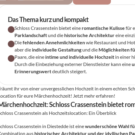
Das Thema kurz und kompakt
Schloss Crassenstein bietet eine 
romantische Kulisse
 für
Parklandschaft
 und die 
historische Architektur
 eine ein
Die 
fehlenden Annehmlichkeiten
 wie Restaurant und Hote
aber die 
individuelle Gestaltung
 und die 
Möglichkeiten fü
Paare, die eine 
intime und individuelle Hochzeit
 in einer 
Durch die Einbeziehung externer Dienstleister kann eine 
u
Erinnerungswert
 deutlich steigert.
Träumt ihr von einer unvergesslichen Hochzeit in einem echten Schl
Location für eure Märchenhochzeit! Jetzt mehr erfahren!
Märchenhochzeit: Schloss Crassenstein bietet rom
Schloss Crassenstein als Hochzeitslocation: Ein Überblick
chloss Crassenstein in Diestedde ist eine 
wunderschöne Wahl fü
Kombination aus 
historischer Architektur und der idyllischen P