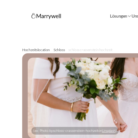
Lösungen
Uns
Hochzeitslocation
Schloss
schloss crassenstein hochzeit
(ex: Photo by
schloss-crassenstein-hochzeit
on
Unsplash
)