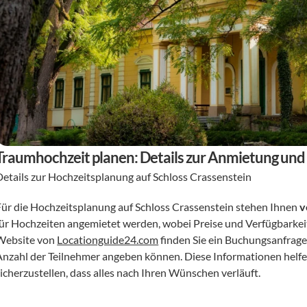
Traumhochzeit planen: Details zur Anmietung und
Details zur Hochzeitsplanung auf Schloss Crassenstein
Für die Hochzeitsplanung auf Schloss Crassenstein stehen Ihnen 
v
für Hochzeiten angemietet werden, wobei Preise und Verfügbarkeit
Website von 
Locationguide24.com
 finden Sie ein Buchungsanfrage
Anzahl der Teilnehmer angeben können. Diese Informationen helfen
sicherzustellen, dass alles nach Ihren Wünschen verläuft.