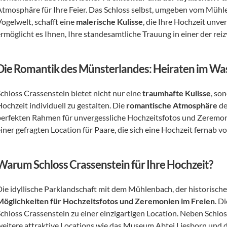
Atmosphäre für Ihre Feier. Das Schloss selbst, umgeben vom Mühlen
ogelwelt, schafft eine 
malerische Kulisse
, die Ihre Hochzeit unve
ermöglicht es Ihnen, Ihre standesamtliche Trauung in einer der re
Die Romantik des Münsterlandes: Heiraten im Wa
chloss Crassenstein bietet nicht nur eine 
traumhafte Kulisse
, so
ochzeit individuell zu gestalten. Die 
romantische Atmosphäre
 d
perfekten Rahmen für unvergessliche Hochzeitsfotos und Zeremoni
einer gefragten Location für Paare, die sich eine Hochzeit fernab 
Warum Schloss Crassenstein für Ihre Hochzeit?
Die idyllische Parklandschaft mit dem Mühlenbach, der historisc
Möglichkeiten für Hochzeitsfotos und Zeremonien im Freien
. D
Schloss Crassenstein zu einer einzigartigen Location. Neben Schlo
eitere attraktive Locations wie das 
Museum Abtei Liesborn und 