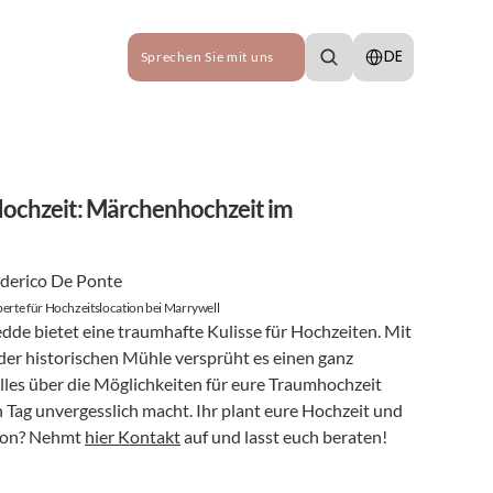
Select Language
DE
Sprechen Sie mit uns
Hochzeit: Märchenhochzeit im 
derico De Ponte
erte für Hochzeitslocation bei Marrywell
dde bietet eine traumhafte Kulisse für Hochzeiten. Mit 
er historischen Mühle versprüht es einen ganz 
les über die Möglichkeiten für eure Traumhochzeit 
 Tag unvergesslich macht. Ihr plant eure Hochzeit und 
ion? Nehmt 
hier Kontakt
 auf und lasst euch beraten!