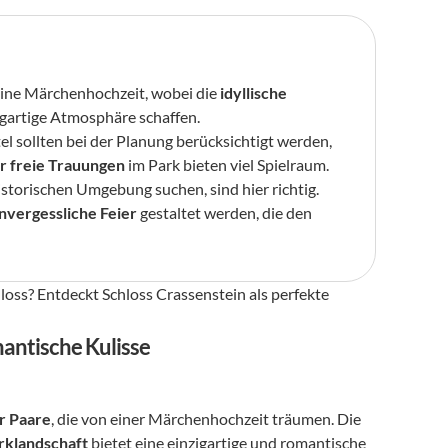
 eine Märchenhochzeit, wobei die 
idyllische 
zigartige Atmosphäre schaffen.
l sollten bei der Planung berücksichtigt werden, 
r freie Trauungen
 im Park bieten viel Spielraum.
historischen Umgebung suchen, sind hier richtig. 
nvergessliche Feier
 gestaltet werden, die den 
oss? Entdeckt Schloss Crassenstein als perfekte 
antische Kulisse
r Paare
, die von einer Märchenhochzeit träumen. Die 
arklandschaft
 bietet eine einzigartige und romantische 