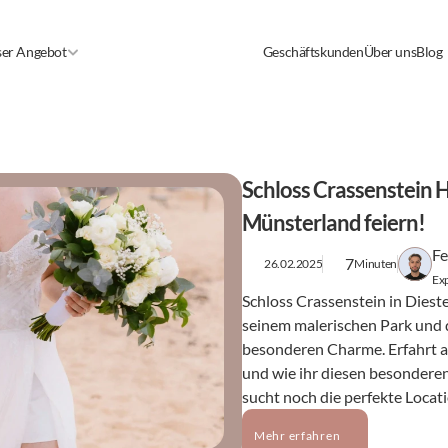
er Angebot
Geschäftskunden
Über uns
Blog
Schloss Crassenstein 
Münsterland feiern!
Fe
7
26.02.2025
Minuten
Exp
Schloss Crassenstein in Dieste
seinem malerischen Park und d
besonderen Charme. Erfahrt al
und wie ihr diesen besonderen
sucht noch die perfekte Locat
Mehr erfahren