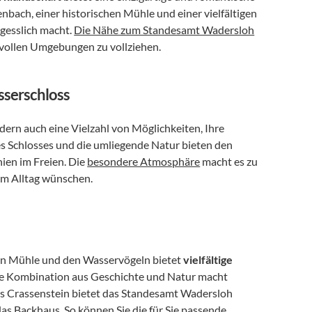
bach, einer historischen Mühle und einer vielfältigen 
rgesslich macht. 
Die Nähe zum Standesamt Wadersloh
izvollen Umgebungen zu vollziehen.
sserschloss
ndern auch eine Vielzahl von Möglichkeiten, Ihre 
es Schlosses und die umliegende Natur bieten den 
en im Freien. Die 
besondere Atmosphäre
 macht es zu 
vom Alltag wünschen. 
hen Mühle und den Wasservögeln bietet 
vielfältige 
ie Kombination aus Geschichte und Natur macht 
ss Crassenstein bietet das Standesamt Wadersloh 
das Backhaus
. So können Sie die für Sie passende 