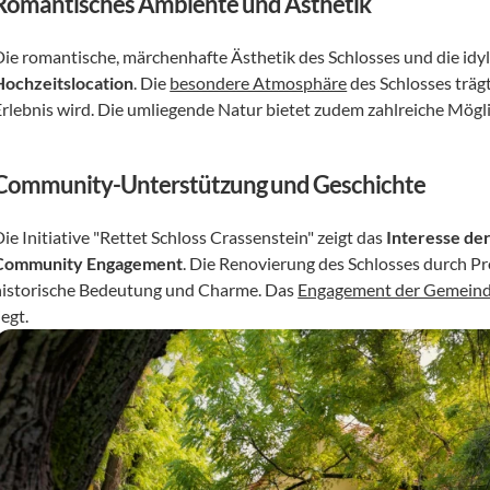
Romantisches Ambiente und Ästhetik
Die romantische, märchenhafte Ästhetik des Schlosses und die idyl
Hochzeitslocation
. Die 
besondere Atmosphäre
 des Schlosses träg
Erlebnis wird. Die umliegende Natur bietet zudem zahlreiche Mögl
Community-Unterstützung und Geschichte
ie Initiative "Rettet Schloss Crassenstein" zeigt das 
Interesse de
Community Engagement
. Die Renovierung des Schlosses durch Prof
historische Bedeutung und Charme. Das 
Engagement der Gemein
iegt.