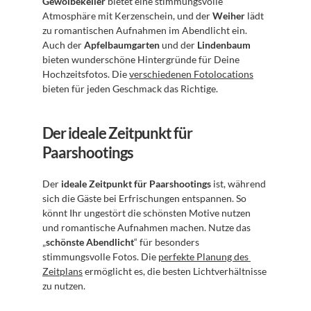
Gewölbekeller
 bietet eine stimmungsvolle 
Atmosphäre mit Kerzenschein, und der 
Weiher
 lädt 
zu romantischen Aufnahmen im Abendlicht ein. 
Auch der 
Apfelbaumgarten
 und der 
Lindenbaum
bieten wunderschöne Hintergründe für Deine 
Hochzeitsfotos. Die 
verschiedenen Fotolocations
bieten für jeden Geschmack das Richtige.
Der ideale Zeitpunkt für 
Paarshootings
Der 
ideale Zeitpunkt für Paarshootings
 ist, während 
sich die Gäste bei Erfrischungen entspannen. So 
könnt Ihr ungestört die schönsten Motive nutzen 
und romantische Aufnahmen machen. Nutze das 
„
schönste Abendlicht
“ für besonders 
stimmungsvolle Fotos. Die 
perfekte Planung des 
Zeitplans
 ermöglicht es, die besten Lichtverhältnisse 
zu nutzen.