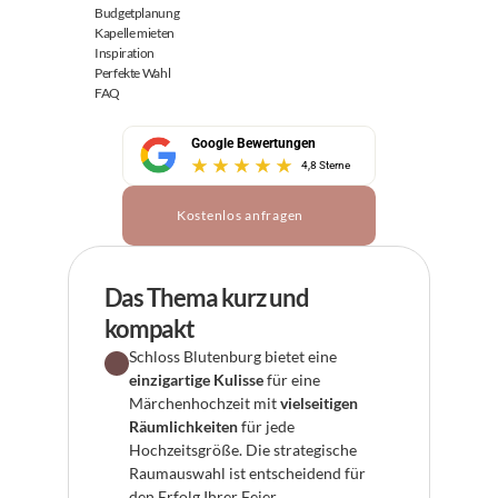
Budgetplanung
Kapelle mieten
Inspiration
Perfekte Wahl
FAQ
Google Bewertungen
4,8 Sterne
Kostenlos anfragen
Das Thema kurz und 
kompakt
Schloss Blutenburg bietet eine 
einzigartige Kulisse
 für eine 
Märchenhochzeit mit 
vielseitigen 
Räumlichkeiten
 für jede 
Hochzeitsgröße. Die strategische 
Raumauswahl ist entscheidend für 
den Erfolg Ihrer Feier.