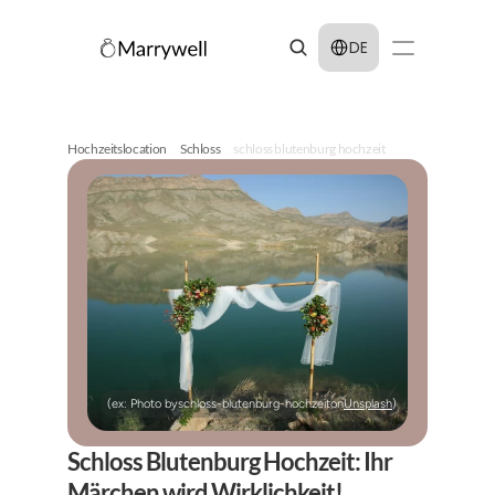
Select Language
DE
Hochzeitslocation
Schloss
schloss blutenburg hochzeit
(ex: Photo by
schloss-blutenburg-hochzeit
on
Unsplash
)
Schloss Blutenburg Hochzeit: Ihr 
Märchen wird Wirklichkeit!