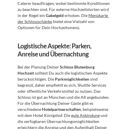
Caterer beauftragen, wobei bestimmte Konditionen 
zu beachten sind. Für externe Hochzeitstorten wird 
in der Regel ein 
Gabelgeld
 erhoben. Die 
Menükarte 
der Schlossschänke
 bietet eine Vielzahl von 
Optionen für Dein Hochzeitsmenü.
Logistische Aspekte: Parken, 
Anreise und Übernachtung
Bei der Planung Deiner 
Schloss Blutenburg 
Hochzeit
 solltest Du auch die logistischen Aspekte 
berücksichtigen. Die 
Parkmöglichkeiten
 sind 
begrenzt, daher empfiehlt es sich, Shuttle-Services 
oder öffentliche Verkehrsmittel zu nutzen. Das 
Schloss ist gut an München und die A8 angebunden. 
Für die Übernachtung Deiner Gäste gibt es 
verschiedene 
Hotelpartnerschaften
, beispielsweise 
mit dem Hotel Königshof. Die 
gute Anbindung
 und 
die verfügbaren Übernachtungsmöglichkeiten 
erleichtern die Anreise und den Aufenthalt Deiner 