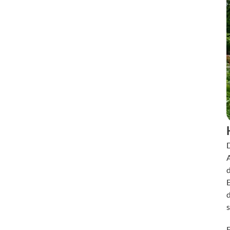
D
d
E
s