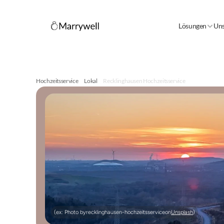
Lösungen
Uns
Hochzeitsservice
Lokal
Recklinghausen Hochzeitsservice
(ex: Photo by
recklinghausen-hochzeitsservice
on
Unsplash
)