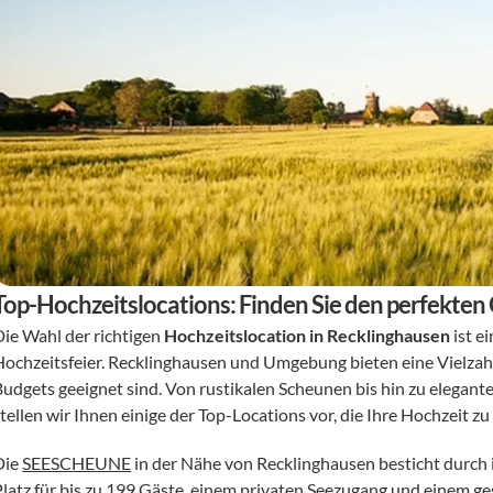
Top-Hochzeitslocations: Finden Sie den perfekten
Die Wahl der richtigen 
Hochzeitslocation in Recklinghausen
 ist 
Hochzeitsfeier. Recklinghausen und Umgebung bieten eine Vielzahl v
Budgets geeignet sind. Von rustikalen Scheunen bis hin zu elegante
stellen wir Ihnen einige der Top-Locations vor, die Ihre Hochzeit 
ie 
SEESCHEUNE
 in der Nähe von Recklinghausen besticht durch
Platz für bis zu 199 Gäste, einem privaten Seezugang und einem ge