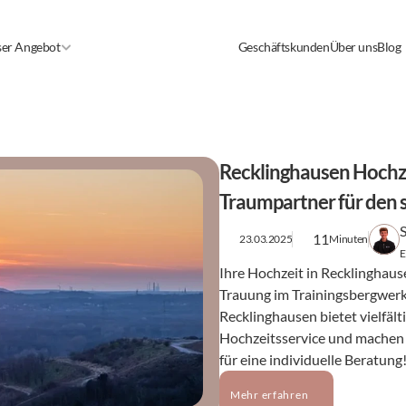
er Angebot
Geschäftskunden
Über uns
Blog
Recklinghausen Hochzei
Traumpartner für den 
11
23.03.2025
Minuten
E
Ihre Hochzeit in Recklinghaus
Trauung im Trainingsbergwerk b
Recklinghausen bietet vielfält
Hochzeitsservice und machen S
für eine individuelle Beratung
Mehr erfahren