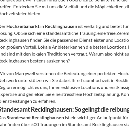
treffen. Entdecken Sie mit uns die Vielfalt und die Möglichkeiten,
Hochzeitsfeier bieten.
Der 
Hochzeitsmarkt in Recklinghausen
 ist vielfältig und bietet
Lösung. Ob Sie sich eine standesamtliche Trauung, eine freie Zerem
Recklinghausen finden Sie die passenden Dienstleister und Locatio
von großem Vorteil. Lokale Anbieter kennen die besten Locations, 
nd sind mit den lokalen Traditionen vertraut. Warum also nicht auf 
Recklinghausen bestens auskennen?
Wir von Marrywell verstehen die Bedeutung einer perfekten Hochz
Netzwerk unterstützen wir Sie dabei, Ihre Traumhochzeit in Recklin
egion ermöglicht es uns, Ihnen exklusive Locations und erstklassig
Expertise und genießen Sie eine stressfreie Hochzeitsplanung. Kon
Dienstleistungen zu erfahren.
Standesamt Recklinghausen: So gelingt die reibun
Das 
Standesamt Recklinghausen
 ist ein wichtiger Anlaufpunkt fü
Jahr finden über 500 Trauungen im Standesamt Recklinghausen statt