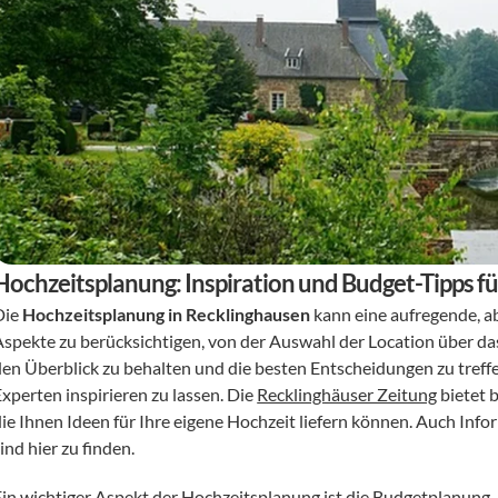
Hochzeitsplanung: Inspiration und Budget-Tipps f
ie 
Hochzeitsplanung in Recklinghausen
 kann eine aufregende, a
Aspekte zu berücksichtigen, von der Auswahl der Location über da
en Überblick zu behalten und die besten Entscheidungen zu treffen,
xperten inspirieren zu lassen. Die 
Recklinghäuser Zeitung
 bietet 
die Ihnen Ideen für Ihre eigene Hochzeit liefern können. Auch In
ind hier zu finden.
Ein wichtiger Aspekt der Hochzeitsplanung ist die Budgetplanung. D