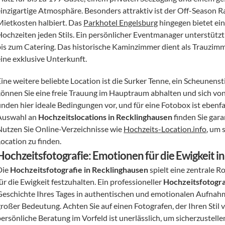
einzigartige Atmosphäre. Besonders attraktiv ist der Off-Season R
Mietkosten halbiert. Das 
Parkhotel Engelsburg
 hingegen bietet ein
Hochzeiten jeden Stils. Ein persönlicher Eventmanager unterstützt 
bis zum Catering. Das historische Kaminzimmer dient als Trauzimme
eine exklusive Unterkunft.
ine weitere beliebte Location ist die Surker Tenne, ein Scheunensti
können Sie eine freie Trauung im Hauptraum abhalten und sich von
finden hier ideale Bedingungen vor, und für eine Fotobox ist ebenf
Auswahl an 
Hochzeitslocations in Recklinghausen
 finden Sie gar
Nutzen Sie Online-Verzeichnisse wie 
Hochzeits-Location.info
, um 
Location zu finden.
Hochzeitsfotografie: Emotionen für die Ewigkeit i
ie 
Hochzeitsfotografie in Recklinghausen
 spielt eine zentrale 
ür die Ewigkeit festzuhalten. Ein professioneller 
Hochzeitsfotogr
Geschichte Ihres Tages in authentischen und emotionalen Aufnahme
großer Bedeutung. Achten Sie auf einen Fotografen, der Ihren Stil
persönliche Beratung im Vorfeld ist unerlässlich, um sicherzustel