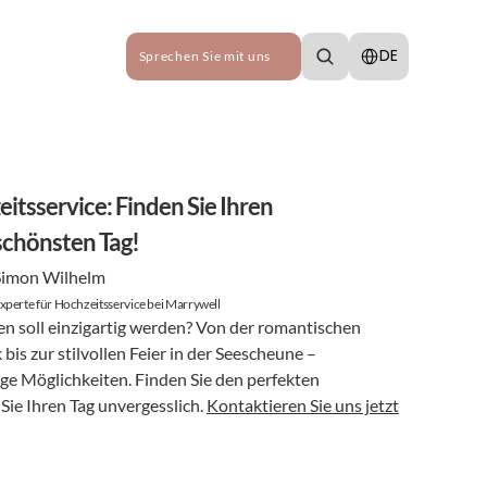
Select Language
DE
Sprechen Sie mit uns
tsservice: Finden Sie Ihren 
schönsten Tag!
Simon Wilhelm
xperte für Hochzeitsservice bei Marrywell
en soll einzigartig werden? Von der romantischen 
is zur stilvollen Feier in der Seescheune – 
ige Möglichkeiten. Finden Sie den perfekten 
ie Ihren Tag unvergesslich. 
Kontaktieren Sie uns jetzt
!