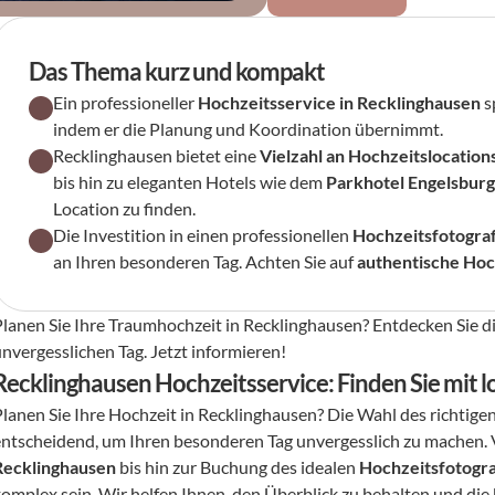
Das Thema kurz und kompakt
Ein professioneller 
Hochzeitsservice in Recklinghausen
 
indem er die Planung und Koordination übernimmt.
Recklinghausen bietet eine 
Vielzahl an Hochzeitslocation
bis hin zu eleganten Hotels wie dem 
Parkhotel Engelsbur
Location zu finden.
Die Investition in einen professionellen 
Hochzeitsfotogra
an Ihren besonderen Tag. Achten Sie auf 
authentische Hoc
Planen Sie Ihre Traumhochzeit in Recklinghausen? Entdecken Sie die
unvergesslichen Tag. Jetzt informieren!
Recklinghausen Hochzeitsservice: Finden Sie mit l
Planen Sie Ihre Hochzeit in Recklinghausen? Die Wahl des richtigen
entscheidend, um Ihren besonderen Tag unvergesslich zu machen. 
Recklinghausen
 bis hin zur Buchung des idealen 
Hochzeitsfotogr
komplex sein. Wir helfen Ihnen, den Überblick zu behalten und die