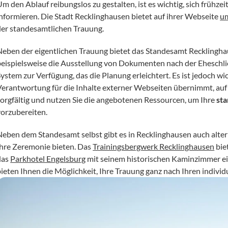
Um den Ablauf reibungslos zu gestalten, ist es wichtig, sich frühz
informieren. Die Stadt Recklinghausen bietet auf ihrer Webseite 
um
der standesamtlichen Trauung.
Neben der eigentlichen Trauung bietet das Standesamt Recklinghau
beispielsweise die Ausstellung von Dokumenten nach der Eheschli
ystem zur Verfügung, das die Planung erleichtert. Es ist jedoch wi
erantwortung für die Inhalte externer Webseiten übernimmt, auf die
sorgfältig und nutzen Sie die angebotenen Ressourcen, um Ihre 
sta
vorzubereiten.
Neben dem Standesamt selbst gibt es in Recklinghausen auch alter
Ihre Zeremonie bieten. Das 
Trainingsbergwerk Recklinghausen
 bi
as 
Parkhotel Engelsburg
 mit seinem historischen Kaminzimmer eine
bieten Ihnen die Möglichkeit, Ihre Trauung ganz nach Ihren indivi