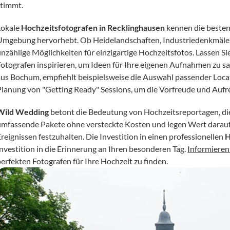
stimmt.
Lokale 
Hochzeitsfotografen in Recklinghausen
 kennen die besten
Umgebung hervorhebt. Ob Heidelandschaften, Industriedenkmäler od
unzählige Möglichkeiten für einzigartige Hochzeitsfotos. Lassen Si
Fotografen inspirieren, um Ideen für Ihre eigenen Aufnahmen zu 
aus Bochum, empfiehlt beispielsweise die Auswahl passender Locat
Planung von "Getting Ready" Sessions, um die Vorfreude und Aufr
Wild Wedding
 betont die Bedeutung von Hochzeitsreportagen, die 
umfassende Pakete ohne versteckte Kosten und legen Wert darauf,
reignissen festzuhalten. Die Investition in einen professionellen 
H
nvestition in die Erinnerung an Ihren besonderen Tag. 
Informieren
perfekten Fotografen für Ihre Hochzeit zu finden.