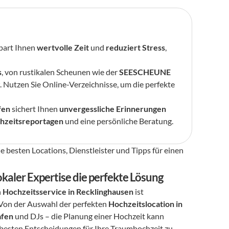
spart Ihnen 
wertvolle Zeit
 und 
reduziert Stress
, 
s
, von rustikalen Scheunen wie der 
SEESCHEUNE
g
. Nutzen Sie Online-Verzeichnisse, um die perfekte 
fen
 sichert Ihnen 
unvergessliche Erinnerungen
hzeitsreportagen
 und eine persönliche Beratung.
 besten Locations, Dienstleister und Tipps für einen 
okaler Expertise die perfekte Lösung
 
Hochzeitsservice in Recklinghausen
 ist 
Von der Auswahl der perfekten 
Hochzeitslocation in 
afen
 und DJs – die Planung einer Hochzeit kann 
 besten Entscheidungen für Ihre Traumhochzeit zu 