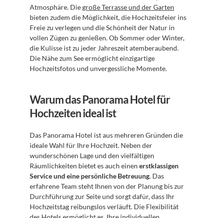
Atmosphäre. Die 
große Terrasse und der Garten
bieten zudem die Möglichkeit, die Hochzeitsfeier ins 
Freie zu verlegen und die Schönheit der Natur in 
vollen Zügen zu genießen. Ob Sommer oder Winter, 
die Kulisse ist zu jeder Jahreszeit atemberaubend. 
Die Nähe zum See ermöglicht einzigartige 
Hochzeitsfotos und unvergessliche Momente.
Warum das Panorama Hotel für 
Hochzeiten ideal ist
Das Panorama Hotel ist aus mehreren Gründen die 
ideale Wahl für Ihre Hochzeit. Neben der 
wunderschönen Lage und den vielfältigen 
Räumlichkeiten bietet es auch einen 
erstklassigen 
Service und eine persönliche Betreuung
. Das 
erfahrene Team steht Ihnen von der Planung bis zur 
Durchführung zur Seite und sorgt dafür, dass Ihr 
Hochzeitstag reibungslos verläuft. Die Flexibilität 
des Hotels ermöglicht es, Ihre individuellen 