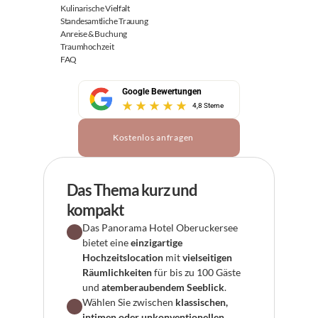
Kulinarische Vielfalt
Standesamtliche Trauung
Anreise & Buchung
Traumhochzeit
FAQ
Google Bewertungen
4,8 Sterne
Kostenlos anfragen
Das Thema kurz und 
kompakt
Das Panorama Hotel Oberuckersee 
bietet eine 
einzigartige 
Hochzeitslocation
 mit 
vielseitigen 
Räumlichkeiten
 für bis zu 100 Gäste 
und 
atemberaubendem Seeblick
.
Wählen Sie zwischen 
klassischen, 
intimen oder unkonventionellen 