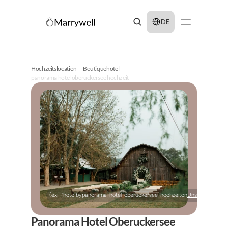
Select Language
DE
Hochzeitslocation
Boutiquehotel
panorama hotel oberuckersee hochzeit
(ex: Photo by
panorama-hotel-oberuckersee-hochzeit
on
Unsplash
)
Panorama Hotel Oberuckersee 