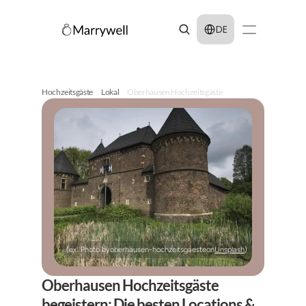
Select Language
DE
Hochzeitsgäste
Lokal
Oberhausen Hochzeitsgäste
(ex: Photo by
oberhausen-hochzeitsgaeste
on
Unsplash
)
Oberhausen Hochzeitsgäste 
begeistern: Die besten Locations & 