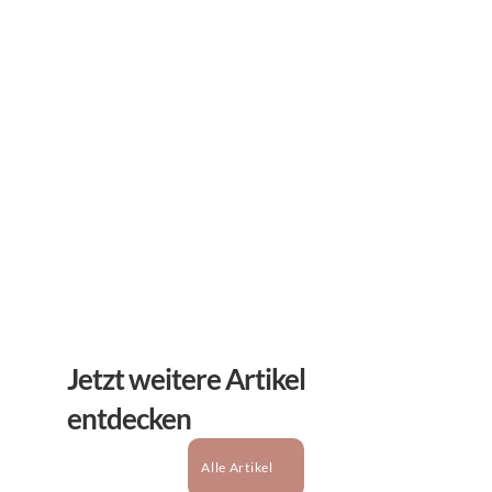
Newsletter
Erhalten Sie hilfreiche Tipps und Tricks für ihre 
mentale Gesundheit. Ein Newsletter von Experten 
für Sie.
Abonnieren
Jetzt weitere Artikel 
entdecken
Alle Artikel