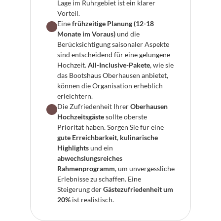
Lage im Ruhrgebiet ist ein klarer 
Vorteil.
Eine 
frühzeitige Planung (12-18 
Monate im Voraus)
 und die 
Berücksichtigung saisonaler Aspekte 
sind entscheidend für eine gelungene 
Hochzeit. 
All-Inclusive-Pakete
, wie sie 
das Bootshaus Oberhausen anbietet, 
können die Organisation erheblich 
erleichtern.
Die Zufriedenheit Ihrer 
Oberhausen 
Hochzeitsgäste
 sollte oberste 
Priorität haben. Sorgen Sie für eine 
gute Erreichbarkeit
, 
kulinarische 
Highlights
 und ein 
abwechslungsreiches 
Rahmenprogramm
, um unvergessliche 
Erlebnisse zu schaffen. Eine 
Steigerung der 
Gästezufriedenheit um 
20%
 ist realistisch.