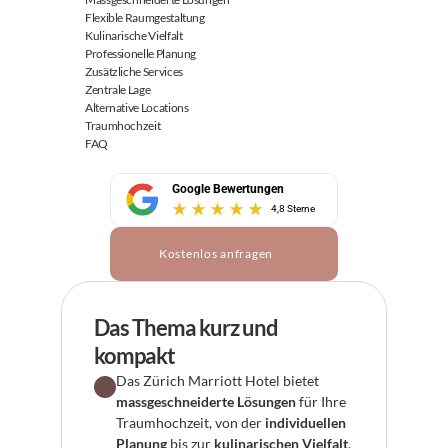
Flexible Raumgestaltung
Kulinarische Vielfalt
Professionelle Planung
Zusätzliche Services
Zentrale Lage
Alternative Locations
Traumhochzeit
FAQ
Google Bewertungen
4,8 Sterne
Kostenlos anfragen
Das Thema kurz und 
kompakt
Das Zürich Marriott Hotel bietet 
massgeschneiderte Lösungen
 für Ihre 
Traumhochzeit, von der 
individuellen 
Planung
 bis zur 
kulinarischen Vielfalt
, 