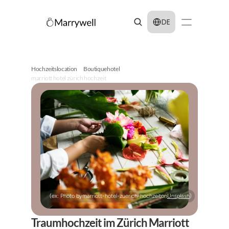
Select Language
DE
Hochzeitslocation
Boutiquehotel
marriott hotel zürich hochzeit
(ex: Photo by
marriott-hotel-zuerich-hochzeit
on
Unsplash
)
Traumhochzeit im Zürich Marriott 