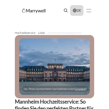
Select Language
DE
Hochzeitsservice
Lokal
Mannheim Hochzeitsservice
(ex: Photo by
mannheim-hochzeitsservice
on
Unsplash
)
Mannheim Hochzeitsservice: So 
finden Sie den perfekten Partner für 