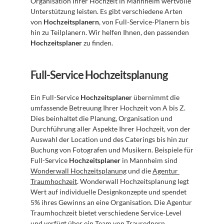
Organisation Ihrer Hochzeit in Mannheim wertvolle 
Unterstützung leisten. Es gibt verschiedene Arten 
von 
Hochzeitsplanern
, von Full-Service-Planern bis 
hin zu Teilplanern. Wir helfen Ihnen, den passenden 
Hochzeitsplaner
 zu finden.
Full-Service Hochzeitsplanung
Ein Full-Service 
Hochzeitsplaner
 übernimmt die 
umfassende Betreuung Ihrer Hochzeit von A bis Z. 
Dies beinhaltet die Planung, Organisation und 
Durchführung aller Aspekte Ihrer Hochzeit, von der 
Auswahl der Location und des Caterings bis hin zur 
Buchung von Fotografen und Musikern. Beispiele für 
Full-Service 
Hochzeitsplaner
 in Mannheim sind 
Wonderwall Hochzeitsplanung
 und die 
Agentur 
Traumhochzeit
. Wonderwall Hochzeitsplanung legt 
Wert auf individuelle Designkonzepte und spendet 
5% ihres Gewinns an eine Organisation. Die Agentur 
Traumhochzeit bietet verschiedene Service-Level 
und verfügt über ein Team von Traurednern.