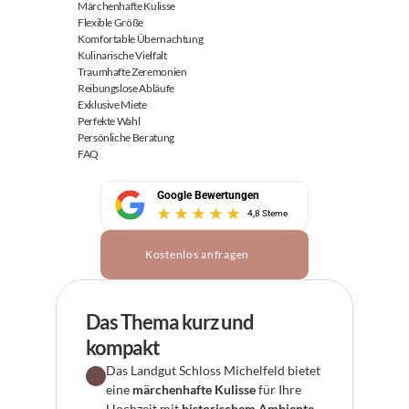
Märchenhafte Kulisse
Flexible Größe
Komfortable Übernachtung
Kulinarische Vielfalt
Traumhafte Zeremonien
Reibungslose Abläufe
Exklusive Miete
Perfekte Wahl
Persönliche Beratung
FAQ
Google Bewertungen
4,8 Sterne
Kostenlos anfragen
Das Thema kurz und 
kompakt
Das Landgut Schloss Michelfeld bietet 
eine 
märchenhafte Kulisse
 für Ihre 
Hochzeit mit 
historischem Ambiente