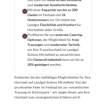
und 
modernen Annehmlichkeiten
.
Mit einer 
Kapazität von bis zu 200 
Gästen
 im Festsaal und 
26 
Hotelzimmern
 vor Ort bietet das 
Landgut 
Flexibilität und Komfort
 für 
Hochzeiten jeder Größe.
Profitieren Sie von 
externen Catering-
Optionen
, der Möglichkeit für 
freie 
Trauungen
 und 
modernster Technik
, 
um Ihre Traumhochzeit im Landgut 
Schloss Michelfeld zu verwirklichen. 
Die 
Gästezufriedenheit
 kann um bis zu 
20% gesteigert
 werden.
Entdecken Sie die vielfältigen Möglichkeiten für Ihre 
Hochzeit auf Landgut Schloss Michelfeld. Von der 
prunkvollen Feier im Festsaal bis zur romantischen 
Trauung im Schlosspark – wir zeigen Ihnen, wie Ihre 
Hochzeit zum unvergesslichen Erlebnis wird!