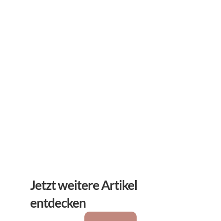
Abonnieren Sie unseren 
Newsletter
Erhalten Sie hilfreiche Tipps und Tricks für ihre 
mentale Gesundheit. Ein Newsletter von Experten 
für Sie.
Abonnieren
Jetzt weitere Artikel 
entdecken