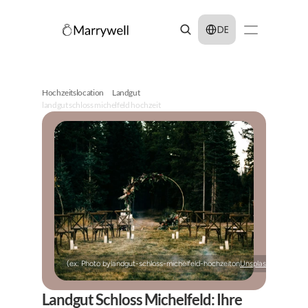
Select Language
DE
Hochzeitslocation
Landgut
landgut schloss michelfeld hochzeit
(ex: Photo by
landgut-schloss-michelfeld-hochzeit
on
Unsplash
)
Landgut Schloss Michelfeld: Ihre 