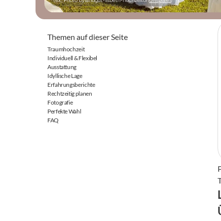
(ex: Photo by
landgut-lisbeth-hochzeit
on
Unsplash
)
Themen auf dieser Seite
Traumhochzeit
Individuell & Flexibel
Ausstattung
Idyllische Lage
Erfahrungsberichte
Rechtzeitig planen
Fotografie
Perfekte Wahl
FAQ