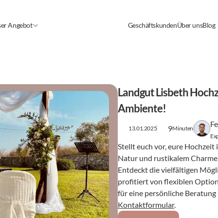
er Angebot
Geschäftskunden
Über uns
Blog
Landgut Lisbeth Hochze
Ambiente!
Fe
9
13.01.2025
Minuten
Exp
Stellt euch vor, eure Hochzeit
Natur und rustikalem Charme.
Entdeckt die vielfältigen Mögl
profitiert von flexiblen Optio
für eine persönliche Beratung
Kontaktformular
.