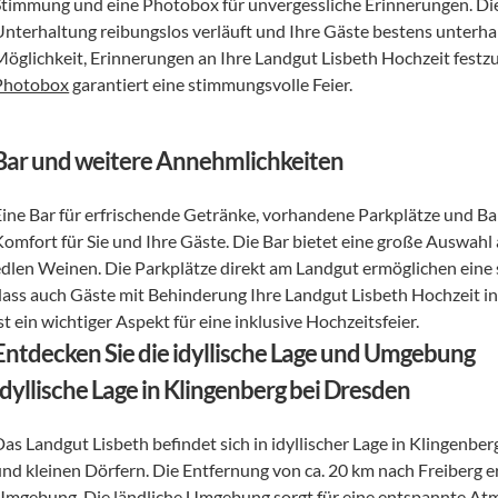
Stimmung und eine Photobox für unvergessliche Erinnerungen. Die 
Unterhaltung reibungslos verläuft und Ihre Gäste bestens unterha
Möglichkeit, Erinnerungen an Ihre Landgut Lisbeth Hochzeit festzu
Photobox
 garantiert eine stimmungsvolle Feier.
Bar und weitere Annehmlichkeiten
Eine Bar für erfrischende Getränke, vorhandene Parkplätze und Bar
Komfort für Sie und Ihre Gäste. Die Bar bietet eine große Auswahl 
edlen Weinen. Die Parkplätze direkt am Landgut ermöglichen eine str
dass auch Gäste mit Behinderung Ihre Landgut Lisbeth Hochzeit in
st ein wichtiger Aspekt für eine inklusive Hochzeitsfeier.
Entdecken Sie die idyllische Lage und Umgebung
Idyllische Lage in Klingenberg bei Dresden
Das Landgut Lisbeth befindet sich in idyllischer Lage in Klingenbe
und kleinen Dörfern. Die Entfernung von ca. 20 km nach Freiberg e
Umgebung. Die ländliche Umgebung sorgt für eine entspannte Atm