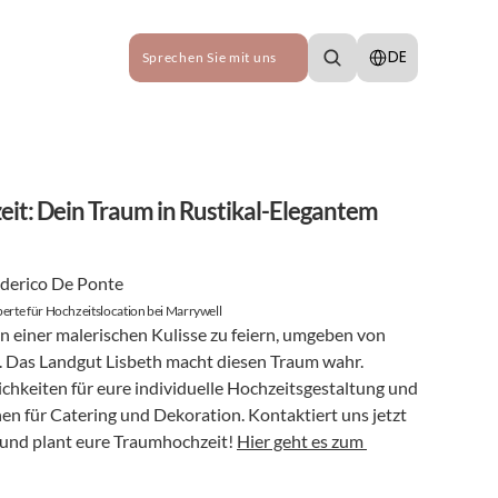
Select Language
DE
Sprechen Sie mit uns
it: Dein Traum in Rustikal-Elegantem 
derico De Ponte
erte für Hochzeitslocation bei Marrywell
 in einer malerischen Kulisse zu feiern, umgeben von 
 Das Landgut Lisbeth macht diesen Traum wahr. 
ichkeiten für eure individuelle Hochzeitsgestaltung und 
nen für Catering und Dekoration. Kontaktiert uns jetzt 
 und plant eure Traumhochzeit! 
Hier geht es zum 