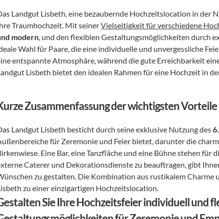
Das Landgut Lisbeth, eine bezaubernde Hochzeitslocation in der Nä
Ihre Traumhochzeit. Mit seiner 
Vielseitigkeit für verschiedene Hoch
und modern
, und den flexiblen Gestaltungsmöglichkeiten durch ex
deale Wahl für Paare, die eine individuelle und unvergessliche Feie
eine entspannte Atmosphäre, während die gute Erreichbarkeit eine s
Landgut Lisbeth bietet den idealen Rahmen für eine Hochzeit in de
Kurze Zusammenfassung der wichtigsten Vorteile
Das Landgut Lisbeth besticht durch seine exklusive Nutzung des 
6
Außenbereiche für Zeremonie und Feier bietet, darunter die charm
irkenwiese. Eine Bar, eine Tanzfläche und eine Bühne stehen für di
externe Caterer und Dekorationsdienste zu beauftragen, gibt Ihnen 
Wünschen zu gestalten. Die Kombination aus rustikalem Charme 
isbeth zu einer einzigartigen Hochzeitslocation. 
Gestalten Sie Ihre Hochzeitsfeier individuell und fl
Gestaltungsmöglichkeiten für Zeremonie und Em