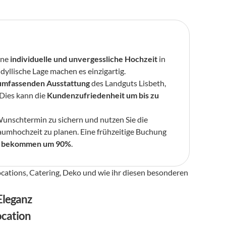
ine 
individuelle und unvergessliche Hochzeit
 in 
idyllische Lage machen es einzigartig.
umfassenden Ausstattung
 des Landguts Lisbeth, 
Dies kann die 
Kundenzufriedenheit um bis zu 
, um sich Ihren Wunschtermin zu sichern und nutzen Sie die 
, um Ihre Traumhochzeit zu planen. Eine frühzeitige Buchung 
 zu bekommen um 90%
.
ocations, Catering, Deko und wie ihr diesen besonderen 
Eleganz
ocation