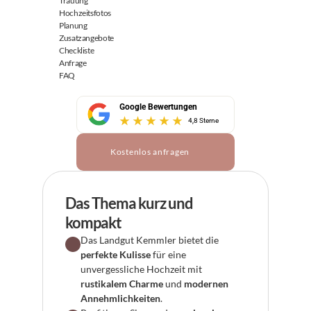
Trauung
Hochzeitsfotos
Planung
Zusatzangebote
Checkliste
Anfrage
FAQ
Google Bewertungen
4,8 Sterne
Kostenlos anfragen
Das Thema kurz und 
kompakt
Das Landgut Kemmler bietet die 
perfekte Kulisse
 für eine 
unvergessliche Hochzeit mit 
rustikalem Charme
 und 
modernen 
Annehmlichkeiten
.