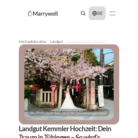
Select Language
DE
Hochzeitslocation
Landgut
landgut kemmler hochzeit
(ex: Photo by
landgut-kemmler-hochzeit
on
Unsplash
)
Landgut Kemmler Hochzeit: Dein 
Traum in Tübingen – So wird's 