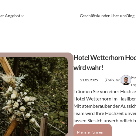
er Angebot
Geschäftskunden
Über uns
Blog
Hotel Wetterhorn Hochz
wird wahr!
Fe
7
21.02.2025
Minuten
Exp
Träumen Sie von einer Hochze
Hotel Wetterhorn im Hasliberg 
Mit atemberaubender Aussicht
Team wird Ihre Hochzeit unver
lassen Sie sich unverbindlich 
Mehr erfahren