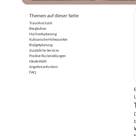
Themen auf dieser Seite
Traumhochzeit
Bergkulisse
Hochzeitsplanung
Kulinarische Höhepunkte
Budgetplanung
Zusätzliche Services
Positive Rückmeldungen
Ideale Wahl
Angebot anfordern
FAQ
L
f