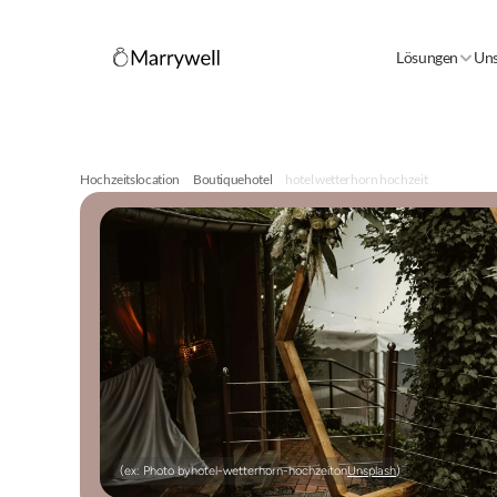
Lösungen
Uns
Hochzeitslocation
Boutiquehotel
hotel wetterhorn hochzeit
(ex: Photo by
hotel-wetterhorn-hochzeit
on
Unsplash
)