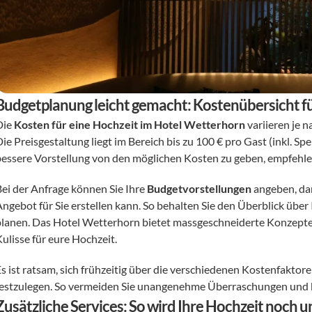
Budgetplanung leicht gemacht: Kostenübersicht f
ie 
Kosten für eine Hochzeit im Hotel Wetterhorn
 variieren je 
Die Preisgestaltung liegt im Bereich bis zu 100 € pro Gast (inkl. 
bessere Vorstellung von den möglichen Kosten zu geben, empfehlen
Bei der Anfrage können Sie Ihre 
Budgetvorstellungen
 angeben, da
Angebot für Sie erstellen kann. So behalten Sie den Überblick übe
planen. Das Hotel Wetterhorn bietet massgeschneiderte Konzepte fü
ulisse für eure Hochzeit. 
s ist ratsam, sich frühzeitig über die verschiedenen Kostenfaktore
festzulegen. So vermeiden Sie unangenehme Überraschungen und 
Zusätzliche Services: So wird Ihre Hochzeit noch u