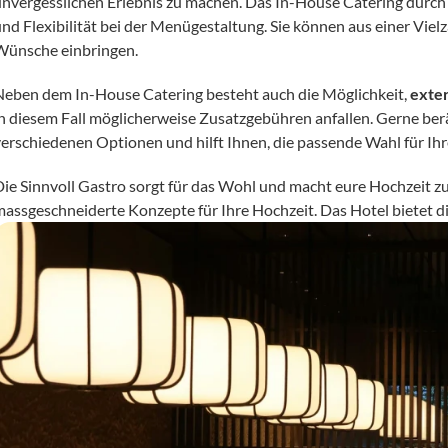
unvergesslichen Erlebnis zu machen. Das In-House Catering durch
und Flexibilität bei der Menügestaltung. Sie können aus einer Viel
Wünsche einbringen.
Neben dem In-House Catering besteht auch die Möglichkeit, 
exte
in diesem Fall möglicherweise Zusatzgebühren anfallen. Gerne ber
verschiedenen Optionen und hilft Ihnen, die passende Wahl für Ihre
Die Sinnvoll Gastro sorgt für das Wohl und macht eure Hochzeit 
massgeschneiderte Konzepte für Ihre Hochzeit. Das Hotel bietet die