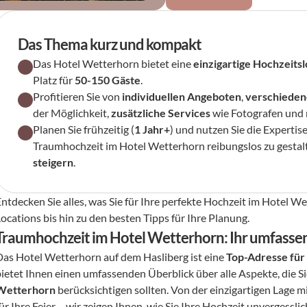
Das Thema kurz und kompakt
Das Hotel Wetterhorn bietet eine 
einzigartige Hochzeitsl
Platz für 
50-150 Gäste
.
Profitieren Sie von 
individuellen Angeboten
, 
verschieden
der Möglichkeit, 
zusätzliche Services
 wie Fotografen und
Planen Sie frühzeitig (
1 Jahr+
) und nutzen Sie die Expertise
Traumhochzeit im Hotel Wetterhorn reibungslos zu gestalt
steigern
.
Entdecken Sie alles, was Sie für Ihre perfekte Hochzeit im Hotel W
ocations bis hin zu den besten Tipps für Ihre Planung.
Traumhochzeit im Hotel Wetterhorn: Ihr umfasse
Das Hotel Wetterhorn auf dem Hasliberg ist eine 
Top-Adresse für
bietet Ihnen einen umfassenden Überblick über alle Aspekte, die Si
Wetterhorn
 berücksichtigen sollten. Von der einzigartigen Lage mi
ür Ihre Feier – wir zeigen Ihnen, wie Sie Ihre Hochzeit unvergessli