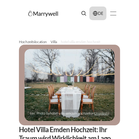
Select Language
DE
Hochzeitslocation
Villa
hotel villa emden hochzeit
(ex: Photo by
hotel-villa-emden-hochzeit
on
Unsplash
)
Hotel Villa Emden Hochzeit: Ihr 
Traum wird Wirklichkeit am Lago 