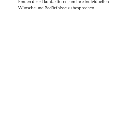
Emden direkt kontaktieren, um Ihre individuellen 
Wünsche und Bedürfnisse zu besprechen.
Abonnieren Sie unseren 
Newsletter
Erhalten Sie hilfreiche Tipps und Tricks für ihre 
mentale Gesundheit. Ein Newsletter von Experten 
für Sie.
Abonnieren