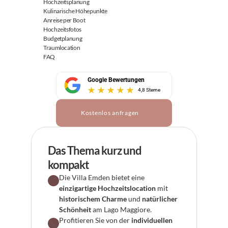
Hochzeitsplanung
Kulinarische Höhepunkte
Anreise per Boot
Hochzeitsfotos
Budgetplanung
Traumlocation
FAQ
Google Bewertungen
4,8 Sterne
Kostenlos anfragen
Das Thema kurz und 
kompakt
Die Villa Emden bietet eine 
einzigartige Hochzeitslocation
 mit 
historischem Charme
 und 
natürlicher 
Schönheit
 am Lago Maggiore.
Profitieren Sie von der 
individuellen 