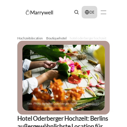
Select Language
DE
Hochzeitslocation
Boutiquehotel
hotel oderberger hochzeit
(ex: Photo by
hotel-oderberger-hochzeit
on
Unsplash
)
Hotel Oderberger Hochzeit: Berlins 
außergewöhnlichste Location für 