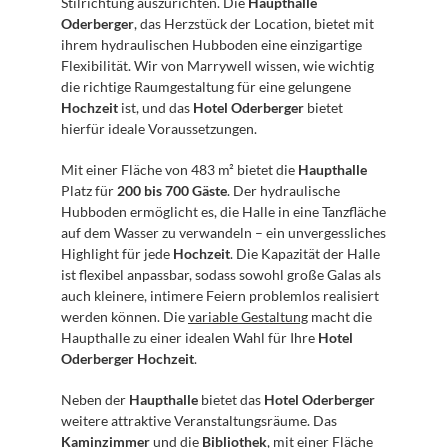
Stilrichtung auszurichten. Die 
Haupthalle 
Oderberger
, das Herzstück der Location, bietet mit 
ihrem hydraulischen Hubboden eine einzigartige 
Flexibilität. Wir von Marrywell wissen, wie wichtig 
die richtige Raumgestaltung für eine gelungene 
Hochzeit
 ist, und das 
Hotel Oderberger
 bietet 
hierfür ideale Voraussetzungen.
Mit einer Fläche von 483 m² bietet die 
Haupthalle
Platz für 
200 bis 700 Gäste
. Der hydraulische 
Hubboden ermöglicht es, die Halle in eine Tanzfläche 
auf dem Wasser zu verwandeln – ein unvergessliches 
Highlight für jede 
Hochzeit
. Die Kapazität der Halle 
ist flexibel anpassbar, sodass sowohl große Galas als 
auch kleinere, intimere Feiern problemlos realisiert 
werden können. Die 
variable Gestaltung
 macht die 
Haupthalle zu einer idealen Wahl für Ihre 
Hotel 
Oderberger Hochzeit
.
Neben der 
Haupthalle
 bietet das 
Hotel Oderberger
weitere attraktive Veranstaltungsräume. Das 
Kaminzimmer
 und die 
Bibliothek
, mit einer Fläche 