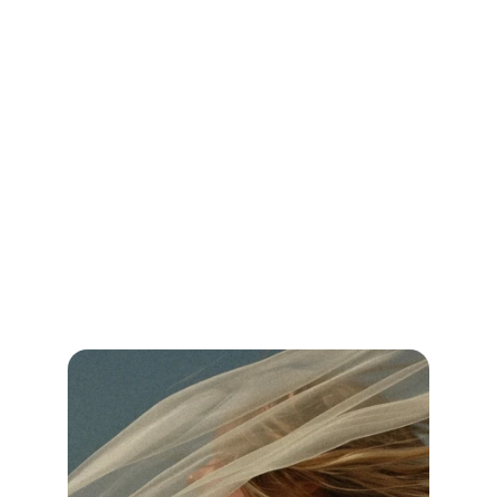
Hochzeit DJ Essen: Finde den perfekten 
DJ für deine Traumhochzeit!
Vergleiche Preise, Leistungen und Bewertungen und sichere dir 
unvergessliche Musik für deinen besonderen Tag.
Jetzt weiterlesen