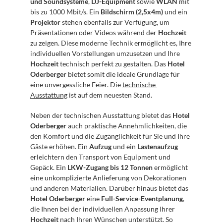
und Soundsysteme
, 
DJ-Equipment
 sowie 
WLAN
 mit 
bis zu 1000 Mbit/s. Ein 
Bildschirm (2,5x4m)
 und ein 
Projektor
 stehen ebenfalls zur Verfügung, um 
Präsentationen oder Videos während der 
Hochzeit
zu zeigen. Diese moderne Technik ermöglicht es, Ihre 
individuellen Vorstellungen umzusetzen und Ihre 
Hochzeit
 technisch perfekt zu gestalten. Das 
Hotel 
Oderberger
 bietet somit die ideale Grundlage für 
eine unvergessliche Feier. Die 
technische 
Ausstattung
 ist auf dem neuesten Stand.
Neben der technischen Ausstattung bietet das 
Hotel 
Oderberger
 auch praktische Annehmlichkeiten, die 
den Komfort und die Zugänglichkeit für Sie und Ihre 
Gäste erhöhen. Ein 
Aufzug
 und ein 
Lastenaufzug
erleichtern den Transport von Equipment und 
Gepäck. Ein 
LKW-Zugang bis 12 Tonnen
 ermöglicht 
eine unkomplizierte Anlieferung von Dekorationen 
und anderen Materialien. Darüber hinaus bietet das 
Hotel Oderberger
 eine 
Full-Service-Eventplanung
, 
die Ihnen bei der individuellen Anpassung Ihrer 
Hochzeit
 nach Ihren Wünschen unterstützt. So 