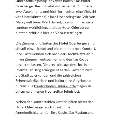
Übernachtungsmöglichkeiten
 haben. Das 
Hotel 
Oderberger Berlin
 bietet mit seinen 70 Zimmern, 
zwei Apartments und fünf Turmsuiten eine Vielzahl 
von Unterkünften für Ihre Hochzeitsgäste. Wir von 
Marrywell legen Wert darauf, dass sich Ihre Gäste 
rundum wohlfühlen, und das 
Hotel Oderberger
bietet hierfür die idealen Voraussetzungen.
Die Zimmer und Suiten des 
Hotel Oderberger
 sind 
stilvoll eingerichtet und bieten modernen Komfort. 
Ihre Gäste können sich nach der 
Hochzeitsfeier
 in 
ihren Zimmern entspannen und den Tag Revue 
passieren lassen. Die zentrale Lage des Hotels in 
Prenzlauer Berg ermöglicht es den Gästen zudem, 
die Stadt zu erkunden und die zahlreichen 
Sehenswürdigkeiten und kulturellen Angebote zu 
nutzen. Die 
komfortablen Unterkünfte
 tragen zu 
einem gelungenen 
Hochzeitserlebnis
 bei.
Neben den komfortablen Unterkünften bietet das 
Hotel Oderberger
 auch zusätzliche 
Annehmlichkeiten für Ihre Gäste. Das 
Restaurant