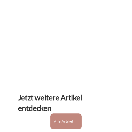
Newsletter
Erhalten Sie hilfreiche Tipps und Tricks für ihre 
mentale Gesundheit. Ein Newsletter von Experten 
für Sie.
Abonnieren
Jetzt weitere Artikel 
entdecken
Alle Artikel