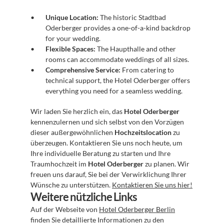
Unique Location:
 The historic Stadtbad 
Oderberger provides a one-of-a-kind backdrop 
for your wedding.
Flexible Spaces:
 The Haupthalle and other 
rooms can accommodate weddings of all sizes.
Comprehensive Service:
 From catering to 
technical support, the Hotel Oderberger offers 
everything you need for a seamless wedding.
Wir laden Sie herzlich ein, das 
Hotel Oderberger
kennenzulernen und sich selbst von den Vorzügen 
dieser außergewöhnlichen 
Hochzeitslocation
 zu 
überzeugen. Kontaktieren Sie uns noch heute, um 
Ihre individuelle Beratung zu starten und Ihre 
Traumhochzeit im 
Hotel Oderberger
 zu planen. Wir 
freuen uns darauf, Sie bei der Verwirklichung Ihrer 
Wünsche zu unterstützen. 
Kontaktieren Sie uns hier!
Weitere nützliche Links
Auf der Webseite von 
Hotel Oderberger Berlin
finden Sie detaillierte Informationen zu den 