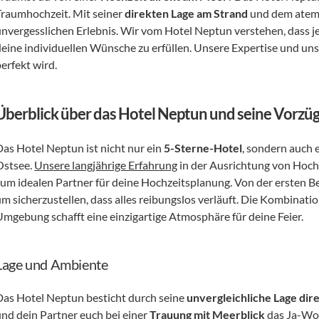
Traumhochzeit. Mit seiner 
direkten Lage am Strand
 und dem atem
nvergesslichen Erlebnis. Wir vom Hotel Neptun verstehen, dass jede
deine individuellen Wünsche zu erfüllen. Unsere Expertise und un
erfekt wird.
Überblick über das Hotel Neptun und seine Vorzüg
Das Hotel Neptun ist nicht nur ein 
5-Sterne-Hotel
, sondern auch 
Ostsee. 
Unsere langjährige Erfahrung
 in der Ausrichtung von Hoch
zum idealen Partner für deine Hochzeitsplanung. Von der ersten Bera
m sicherzustellen, dass alles reibungslos verläuft. Die Kombinatio
Umgebung schafft eine einzigartige Atmosphäre für deine Feier.
Lage und Ambiente
Das Hotel Neptun besticht durch seine 
unvergleichliche Lage di
und dein Partner euch bei einer 
Trauung mit Meerblick
 das Ja-Wor