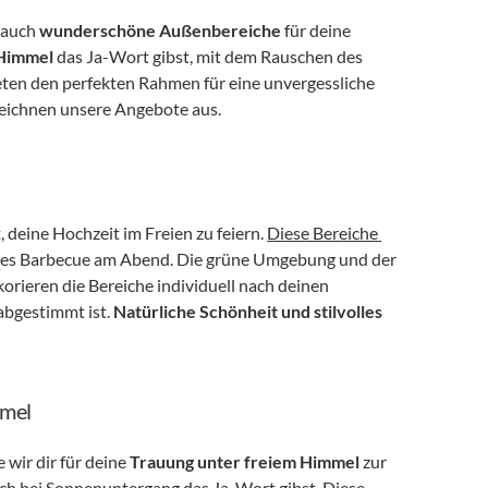
 auch 
wunderschöne Außenbereiche
 für deine 
 Himmel
 das Ja-Wort gibst, mit dem Rauschen des 
eten den perfekten Rahmen für eine unvergessliche 
zeichnen unsere Angebote aus.
, deine Hochzeit im Freien zu feiern. 
Diese Bereiche 
nntes Barbecue am Abend. Die grüne Umgebung und der 
orieren die Bereiche individuell nach deinen 
abgestimmt ist. 
Natürliche Schönheit und stilvolles 
mmel
ie wir dir für deine 
Trauung unter freiem Himmel
 zur 
ich bei Sonnenuntergang das Ja-Wort gibst. Diese 