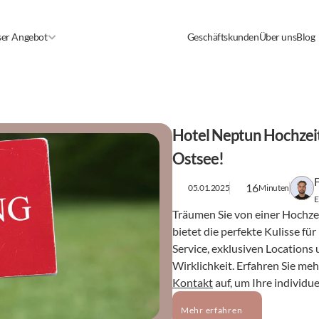
er Angebot
Geschäftskunden
Über uns
Blog
Hotel Neptun Hochzeit:
Ostsee!
16
05.01.2025
Minuten
E
Träumen Sie von einer Hochze
bietet die perfekte Kulisse fü
Service, exklusiven Locations
Kontakt
 auf, um Ihre individu
Mehr erfahren