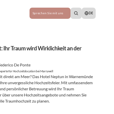
Select Language
DE
Sprechen Sie mit uns
 Ihr Traum wird Wirklichkeit an der 
Federico De Ponte
xperte für Hochzeitslocation bei Marrywell
it direkt am Meer? Das Hotel Neptun in Warnemünde 
r Ihre unvergessliche Hochzeitsfeier. Mit umfassendem 
 und persönlicher Betreuung wird Ihr Traum 
Wirklichkeit. Erfahren Sie mehr über unsere Hochzeitsangebote und nehmen Sie 
elle Traumhochzeit zu planen.