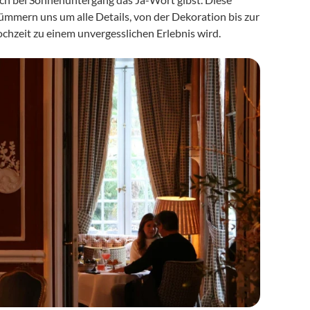
ümmern uns um alle Details, von der Dekoration bis zur 
musikalischen Untermalung, und sorgen dafür, dass deine Strandhochzeit zu einem unvergesslichen Erlebnis wird. 