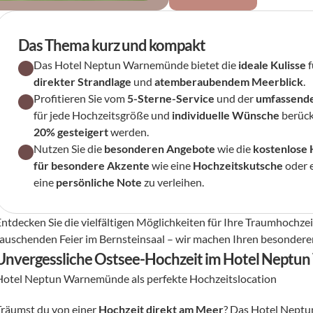
Das Thema kurz und kompakt
Das Hotel Neptun Warnemünde bietet die 
ideale Kulisse
 
direkter Strandlage
 und 
atemberaubendem Meerblick
.
Profitieren Sie vom 
5-Sterne-Service
 und der 
umfassende
für jede Hochzeitsgröße und 
individuelle Wünsche
 berück
20% gesteigert
 werden.
Nutzen Sie die 
besonderen Angebote
 wie die 
kostenlose 
für besondere Akzente
 wie eine 
Hochzeitskutsche
 oder 
eine 
persönliche Note
 zu verleihen.
Entdecken Sie die vielfältigen Möglichkeiten für Ihre Traumhochze
rauschenden Feier im Bernsteinsaal – wir machen Ihren besonderen
Unvergessliche Ostsee-Hochzeit im Hotel Nept
Hotel Neptun Warnemünde als perfekte Hochzeitslocation
Träumst du von einer 
Hochzeit direkt am Meer
? Das Hotel Neptun