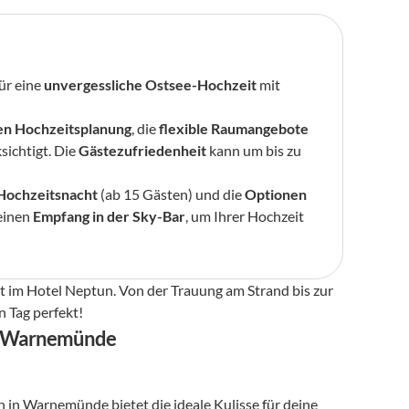
für eine 
unvergessliche Ostsee-Hochzeit
 mit 
n Hochzeitsplanung
, die 
flexible Raumangebote
sichtigt. Die 
Gästezufriedenheit
 kann um bis zu 
Hochzeitsnacht
 (ab 15 Gästen) und die 
Optionen 
einen 
Empfang in der Sky-Bar
, um Ihrer Hochzeit 
it im Hotel Neptun. Von der Trauung am Strand bis zur 
 Tag perfekt!
un Warnemünde
 in Warnemünde bietet die ideale Kulisse für deine 