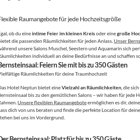
Flexible Raumangebote für jede Hochzeitsgröße
gal, ob du eine 
intime Feier im kleinen Kreis
 oder eine 
große Hoch
bietet die passenden Räumlichkeiten für jeden Anlass. 
Unser Berns
während unsere Salons Muschel, Seestern und Aquamarin sich perfek
Räumlichkeiten individuell an deine Bedürfnisse an und schaffen s
Bernsteinsaal: Feiern Sie mit bis zu 350 Gästen
Vielfältige Räumlichkeiten für deine Traumhochzeit
Das Hotel Neptun bietet eine 
Vielzahl an Räumlichkeiten
, die sic
Bernsteinsaal bis zu den gemütlichen Salons – wir haben für jed
Rahmen. 
Unsere flexiblen Raumangebote
 ermöglichen es dir, dei
Lass dich von uns beraten und finde die perfekte Location für dein
stehen bei uns im Vordergrund.
Der Bernsteinsaal: Platz für bis zu 350 Gäste