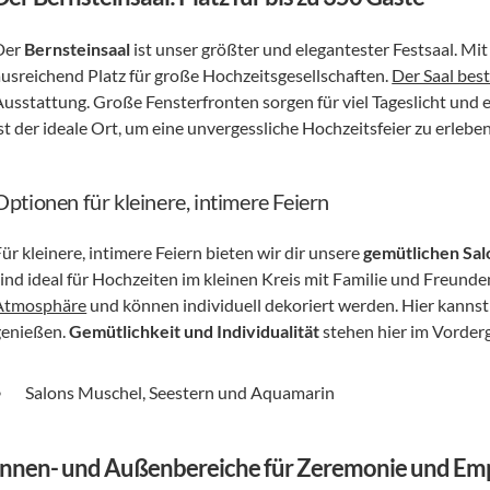
Der 
Bernsteinsaal
 ist unser größter und elegantester Festsaal. Mit
ausreichend Platz für große Hochzeitsgesellschaften. 
Der Saal best
usstattung. Große Fensterfronten sorgen für viel Tageslicht und ei
st der ideale Ort, um eine unvergessliche Hochzeitsfeier zu erleben
Optionen für kleinere, intimere Feiern
ür kleinere, intimere Feiern bieten wir dir unsere 
gemütlichen Sal
sind ideal für Hochzeiten im kleinen Kreis mit Familie und Freunden
Atmosphäre
 und können individuell dekoriert werden. Hier kanns
genießen. 
Gemütlichkeit und Individualität
 stehen hier im Vorder
Salons Muschel, Seestern und Aquamarin
Innen- und Außenbereiche für Zeremonie und Em