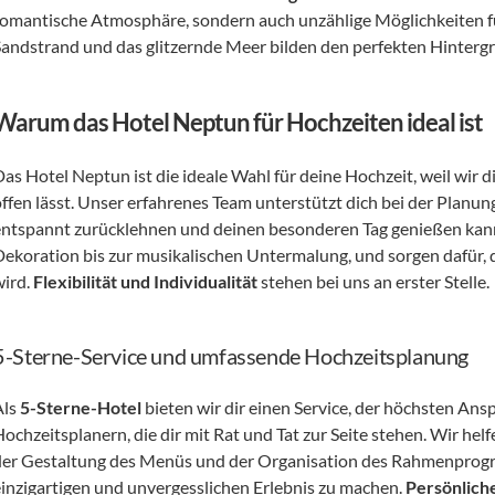
romantische Atmosphäre, sondern auch unzählige Möglichkeiten f
Sandstrand und das glitzernde Meer bilden den perfekten Hintergr
Warum das Hotel Neptun für Hochzeiten ideal ist
as Hotel Neptun ist die ideale Wahl für deine Hochzeit, weil wir di
offen lässt. Unser erfahrenes Team unterstützt dich bei der Planung
entspannt zurücklehnen und deinen besonderen Tag genießen kanns
Dekoration bis zur musikalischen Untermalung, und sorgen dafür, d
ird. 
Flexibilität und Individualität
 stehen bei uns an erster Stelle.
5-Sterne-Service und umfassende Hochzeitsplanung
ls 
5-Sterne-Hotel
 bieten wir dir einen Service, der höchsten Ans
Hochzeitsplanern, die dir mit Rat und Tat zur Seite stehen. Wir hel
der Gestaltung des Menüs und der Organisation des Rahmenprogram
einzigartigen und unvergesslichen Erlebnis zu machen. 
Persönlich