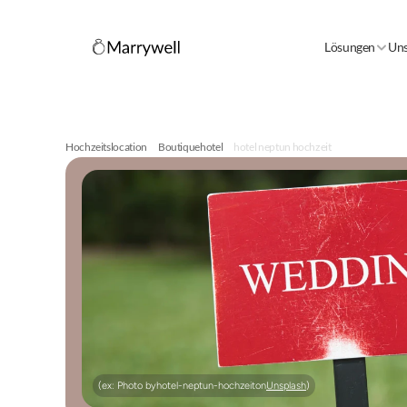
Lösungen
Uns
Hochzeitslocation
Boutiquehotel
hotel neptun hochzeit
(ex: Photo by
hotel-neptun-hochzeit
on
Unsplash
)