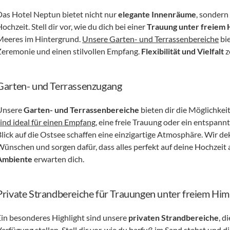
Das Hotel Neptun bietet nicht nur 
elegante Innenräume
, sondern
ochzeit. Stell dir vor, wie du dich bei einer 
Trauung unter freiem
Meeres im Hintergrund. 
Unsere Garten- und Terrassenbereiche
 bi
Zeremonie und einen stilvollen Empfang. 
Flexibilität und Vielfalt
 
Garten- und Terrassenzugang
Unsere 
Garten- und Terrassenbereiche
 bieten dir die Möglichkeit
sind ideal für einen Empfang
, eine freie Trauung oder ein entspa
lick auf die Ostsee schaffen eine einzigartige Atmosphäre. Wir dek
Wünschen und sorgen dafür, dass alles perfekt auf deine Hochzeit 
Ambiente
 erwarten dich.
Private Strandbereiche für Trauungen unter freiem Hi
Ein besonderes Highlight sind unsere 
privaten Strandbereiche
, d
erfügung stellen. 
Stell dir vor, wie du barfuß im Sand stehst
 und d