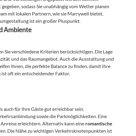
ft gegeben, sodass Sie unabhängig vom Wetter planen 
m mit lokalen Partnern, wie sie Marrywell bietet, 
Raumgestaltung ist ein großer Pluspunkt.
nd Ambiente
n Sie verschiedene Kriterien berücksichtigen. Die Lage 
pazität und das Raumangebot. Auch die Ausstattung und 
fen Ihnen, die perfekte Balance zu finden, damit Ihre 
e
 ist oft ein entscheidender Faktor.
s auch für Ihre Gäste gut erreichbar sein. 
Berücksichtigen Sie die Anreise für alle Gäste und prüfen Sie die Verkehrsanbindung sowie die Parkmöglichkeiten. Eine 
nreise erleichtern. Alternativ kann eine 
romantische 
fen. Die Nähe zu wichtigen Verkehrsknotenpunkten ist 