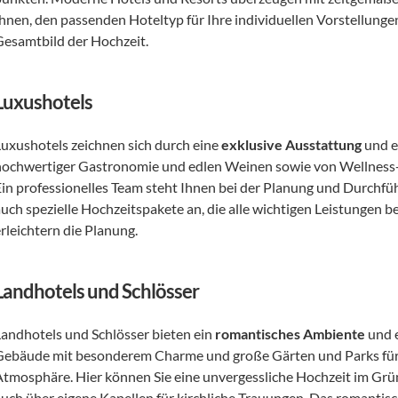
Ihnen, den passenden Hoteltyp für Ihre individuellen Vorstellungen
Gesamtbild der Hochzeit.
Luxushotels
Luxushotels zeichnen sich durch eine 
exklusive Ausstattung
 und e
hochwertiger Gastronomie und edlen Weinen sowie von Wellness- 
Ein professionelles Team steht Ihnen bei der Planung und Durchführ
uch spezielle Hochzeitspakete an, die alle wichtigen Leistungen be
rleichtern die Planung.
Landhotels und Schlösser
Landhotels und Schlösser bieten ein 
romantisches Ambiente
 und 
Gebäude mit besonderem Charme und große Gärten und Parks für 
Atmosphäre. Hier können Sie eine unvergessliche Hochzeit im Grüne
auch über eigene Kapellen für kirchliche Trauungen. Das romantisc