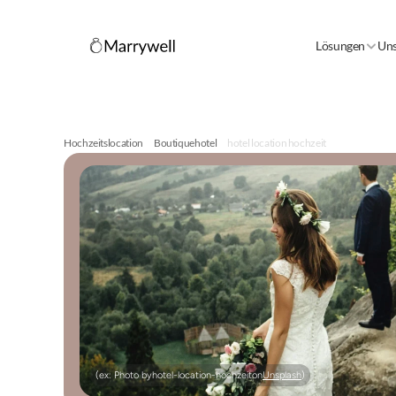
Lösungen
Uns
Hochzeitslocation
Boutiquehotel
hotel location hochzeit
(ex: Photo by
hotel-location-hochzeit
on
Unsplash
)