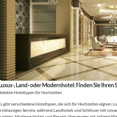
Luxus-, Land- oder Modernhotel: Finden Sie Ihren S
Beliebte Hoteltypen für Hochzeiten 
Es gibt verschiedene Hoteltypen, die sich für Hochzeiten eignen. L
erstklassigen Service, während Landhotels und Schlösser mit rom
punkten. Moderne Hotels und Resorts überzeugen mit zeitgemäßem