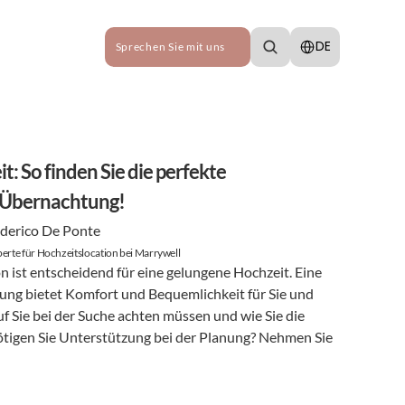
Select Language
DE
Sprechen Sie mit uns
: So finden Sie die perfekte 
t Übernachtung!
derico De Ponte
erte für Hochzeitslocation bei Marrywell
n ist entscheidend für eine gelungene Hochzeit. Eine 
ng bietet Komfort und Bequemlichkeit für Sie und 
uf Sie bei der Suche achten müssen und wie Sie die 
perfekte Location finden. Benötigen Sie Unterstützung bei der Planung? Nehmen Sie 