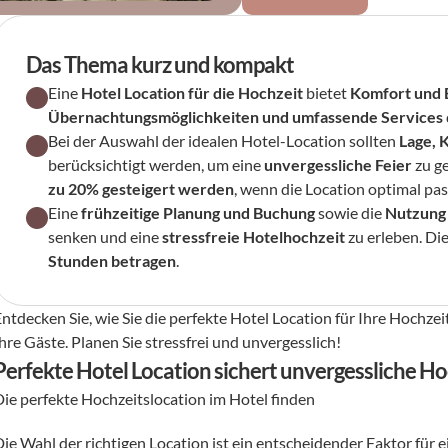
Das Thema kurz und kompakt
Eine 
Hotel Location für die Hochzeit
 bietet 
Komfort und 
Übernachtungsmöglichkeiten und umfassende Services
Bei der Auswahl der idealen Hotel-Location sollten 
Lage, 
berücksichtigt werden, um eine 
unvergessliche Feier
 zu g
zu 20% gesteigert werden
, wenn die Location optimal pas
Eine 
frühzeitige Planung und Buchung
 sowie die 
Nutzung
senken und eine 
stressfreie Hotelhochzeit
 zu erleben. Die
Stunden betragen
.
Entdecken Sie, wie Sie die perfekte Hotel Location für Ihre Hochze
hre Gäste. Planen Sie stressfrei und unvergesslich!
Perfekte Hotel Location sichert unvergessliche Ho
Die perfekte Hochzeitslocation im Hotel finden 
Die Wahl der richtigen Location ist ein entscheidender Faktor für 