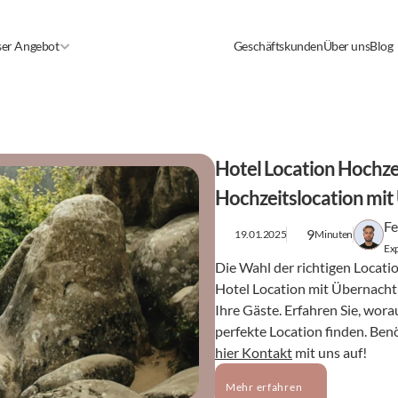
er Angebot
Geschäftskunden
Über uns
Blog
Hotel Location Hochzeit
Hochzeitslocation mi
Fe
9
19.01.2025
Minuten
Exp
Die Wahl der richtigen Locatio
Hotel Location mit Übernachtu
Ihre Gäste. Erfahren Sie, wora
hier Kontakt
 mit uns auf!
Mehr erfahren