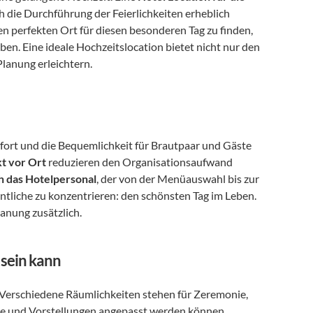
ch die Durchführung der Feierlichkeiten erheblich 
en perfekten Ort für diesen besonderen Tag zu finden, 
eben. Eine ideale Hochzeitslocation bietet nicht nur den 
lanung erleichtern.
mfort und die Bequemlichkeit für Brautpaar und Gäste 
t vor Ort
 reduzieren den Organisationsaufwand 
 das Hotelpersonal
, der von der Menüauswahl bis zur 
ntliche zu konzentrieren: den schönsten Tag im Leben. 
lanung zusätzlich.
 sein kann
r. Verschiedene Räumlichkeiten stehen für Zeremonie, 
Empfang und Dinner zur Verfügung, die individuell an Ihre Wünsche und Vorstellungen angepasst werden können. 