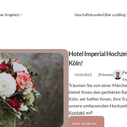
er Angebot
Geschäftskunden
Über uns
Blog
Hotel Imperial Hochzei
Köln!
Fe
7
03.03.2025
Minuten
Exp
Träumen Sie von einer Märche
bietet Ihnen den perfekten R
Köln, wir helfen Ihnen, Ihre T
unsere umfassenden Hochzeit
Kontakt
 auf!
Mehr erfahren