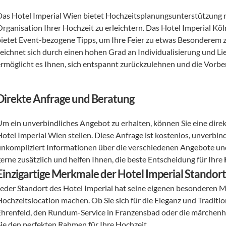
Das Hotel Imperial Wien bietet Hochzeitsplanungsunterstützung 
Organisation Ihrer Hochzeit zu erleichtern. Das Hotel Imperial Köl
bietet Event-bezogene Tipps, um Ihre Feier zu etwas Besonderem z
zeichnet sich durch einen hohen Grad an Individualisierung und Li
ermöglicht es Ihnen, sich entspannt zurückzulehnen und die Vorbe
Direkte Anfrage und Beratung
Um ein unverbindliches Angebot zu erhalten, können Sie eine dire
otel Imperial Wien stellen. Diese Anfrage ist kostenlos, unverbind
unkompliziert Informationen über die verschiedenen Angebote und 
erne zusätzlich und helfen Ihnen, die beste Entscheidung für Ihre 
Einzigartige Merkmale der Hotel Imperial Standort
Jeder Standort des Hotel Imperial hat seine eigenen besonderen Mer
Hochzeitslocation machen. Ob Sie sich für die Eleganz und Traditio
Ehrenfeld, den Rundum-Service in Franzensbad oder die märchenha
Sie den perfekten Rahmen für Ihre Hochzeit.