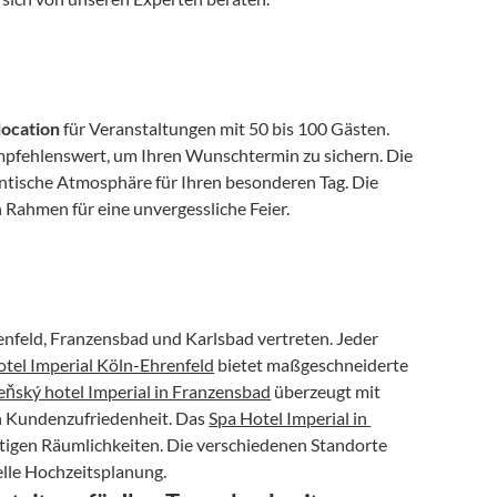
location
 für Veranstaltungen mit 50 bis 100 Gästen. 
empfehlenswert, um Ihren Wunschtermin zu sichern. Die 
Eleganz und der erstklassige Service des Hotels schaffen eine romantische Atmosphäre für Ihren besonderen Tag. Die 
n Rahmen für eine unvergessliche Feier.
enfeld, Franzensbad und Karlsbad vertreten. Jeder 
tel Imperial Köln-Ehrenfeld
 bietet maßgeschneiderte 
eňský hotel Imperial in Franzensbad
 überzeugt mit 
 Kundenzufriedenheit. Das 
Spa Hotel Imperial in 
ltigen Räumlichkeiten. Die verschiedenen Standorte 
uelle Hochzeitsplanung.