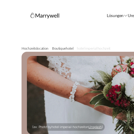
Lösungen
Uns
Hochzeitslocation
Boutiquehotel
hotel imperial hochzeit
(ex: Photo by
hotel-imperial-hochzeit
on
Unsplash
)