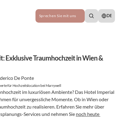
Select Language
DE
Sprechen Sie mit uns
t: Exklusive Traumhochzeit in Wien & 
derico De Ponte
erte für Hochzeitslocation bei Marrywell
nhochzeit im luxuriösen Ambiente? Das Hotel Imperial 
ahmen für unvergessliche Momente. Ob in Wien oder 
raumhochzeit zu realisieren. Erfahren Sie mehr über 
splanungs-Services und nehmen Sie 
noch heute 