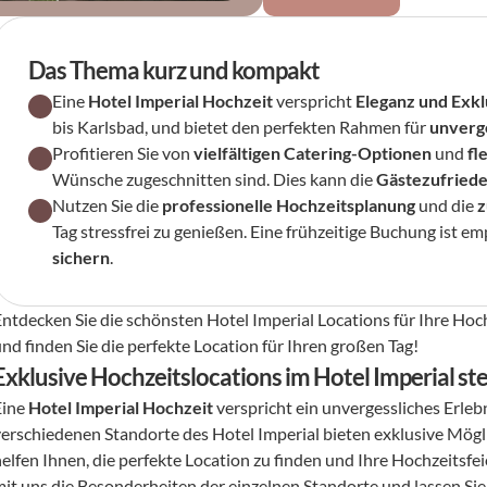
Das Thema kurz und kompakt
Eine 
Hotel Imperial Hochzeit
 verspricht 
Eleganz und Exkl
bis Karlsbad, und bietet den perfekten Rahmen für 
unverge
Profitieren Sie von 
vielfältigen Catering-Optionen
 und 
fl
Wünsche zugeschnitten sind. Dies kann die 
Gästezufriede
Nutzen Sie die 
professionelle Hochzeitsplanung
 und die 
z
Tag stressfrei zu genießen. Eine frühzeitige Buchung ist em
sichern
.
Entdecken Sie die schönsten Hotel Imperial Locations für Ihre Hoch
nd finden Sie die perfekte Location für Ihren großen Tag!
Exklusive Hochzeitslocations im Hotel Imperial stei
ine 
Hotel Imperial Hochzeit
 verspricht ein unvergessliches Erle
verschiedenen Standorte des Hotel Imperial bieten exklusive Mögl
elfen Ihnen, die perfekte Location zu finden und Ihre Hochzeitsfeie
mit uns die Besonderheiten der einzelnen Standorte und lassen Sie