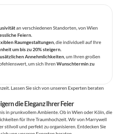
usivität
 an verschiedenen Standorten, von Wien 
ssliche Feiern
.
exiblen Raumgestaltungen
, die individuell auf Ihre 
nheit um bis zu 20% steigern
.
usätzlichen Annehmlichkeiten
, um Ihren großen 
pfehlenswert, um sich Ihren 
Wunschtermin zu 
zeit. Lassen Sie sich von unseren Experten beraten 
gern die Eleganz Ihrer Feier
bnis in prunkvollem Ambiente. Ob in Wien oder Köln, die 
ichkeiten für Ihre Traumhochzeit. Wir von Marrywell 
r stilvoll und perfekt zu organisieren. Entdecken Sie 
 sich von unseren Experten beraten.