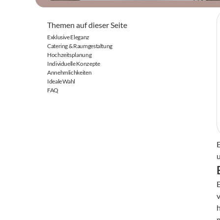
Themen auf dieser Seite
Exklusive Eleganz
Catering & Raumgestaltung
Hochzeitsplanung
Individuelle Konzepte
Annehmlichkeiten
Ideale Wahl
FAQ
u
E
h