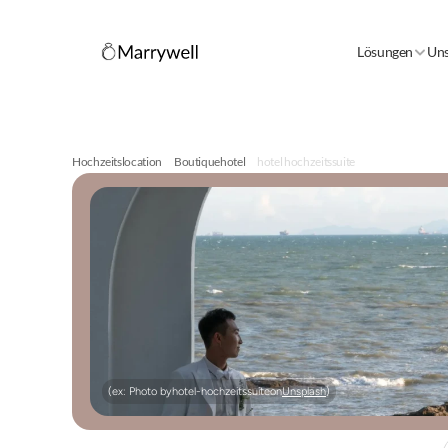
Lösungen
Uns
Hochzeitslocation
Boutiquehotel
hotel hochzeitssuite
(ex: Photo by
hotel-hochzeitssuite
on
Unsplash
)