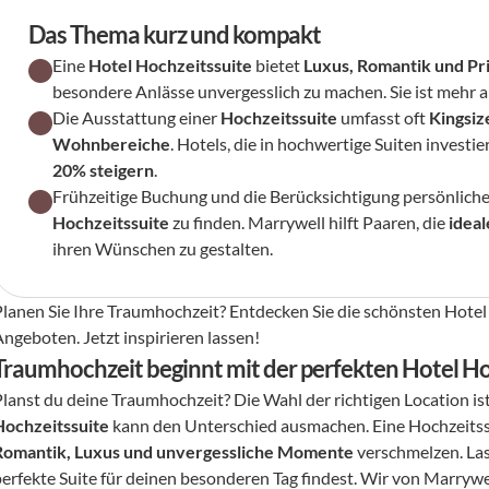
Das Thema kurz und kompakt
Eine 
Hotel Hochzeitssuite
 bietet 
Luxus, Romantik und Pr
besondere Anlässe unvergesslich zu machen. Sie ist mehr als
Die Ausstattung einer 
Hochzeitssuite
 umfasst oft 
Kingsiz
Wohnbereiche
. Hotels, die in hochwertige Suiten investie
20% steigern
.
Frühzeitige Buchung und die Berücksichtigung persönliche
Hochzeitssuite
 zu finden. Marrywell hilft Paaren, die 
ideal
ihren Wünschen zu gestalten.
Planen Sie Ihre Traumhochzeit? Entdecken Sie die schönsten Hotel 
Angeboten. Jetzt inspirieren lassen!
Traumhochzeit beginnt mit der perfekten Hotel Ho
Planst du deine Traumhochzeit? Die Wahl der richtigen Location ist
Hochzeitssuite
Romantik, Luxus und unvergessliche Momente
 verschmelzen. Las
erfekte Suite für deinen besonderen Tag findest. Wir von Marrywell 