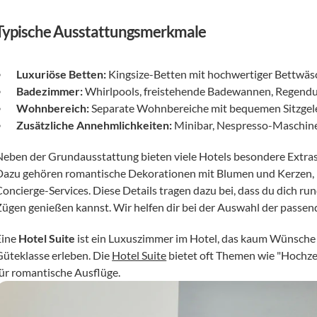
Typische Ausstattungsmerkmale
Luxuriöse Betten:
 Kingsize-Betten mit hochwertiger Bettwäs
Badezimmer:
 Whirlpools, freistehende Badewannen, Regendu
Wohnbereich:
 Separate Wohnbereiche mit bequemen Sitzgel
Zusätzliche Annehmlichkeiten:
 Minibar, Nespresso-Maschine
Neben der Grundausstattung bieten viele Hotels besondere Extras a
Dazu gehören romantische Dekorationen mit Blumen und Kerzen, F
Concierge-Services. Diese Details tragen dazu bei, dass du dich ru
Zügen genießen kannst. Wir helfen dir bei der Auswahl der passen
ine 
Hotel Suite
 ist ein Luxuszimmer im Hotel, das kaum Wünsche o
Güteklasse erleben. Die 
Hotel Suite
 bietet oft Themen wie "Hochz
für romantische Ausflüge. 