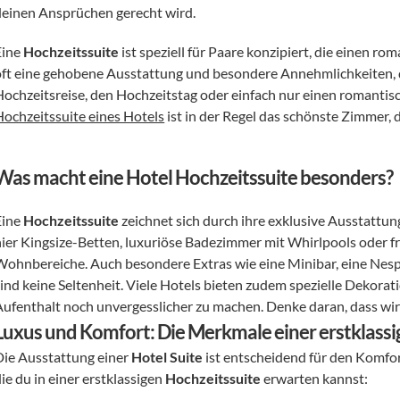
deinen Ansprüchen gerecht wird. 
ine 
Hochzeitssuite
 ist speziell für Paare konzipiert, die einen r
oft eine gehobene Ausstattung und besondere Annehmlichkeiten, di
Hochzeitsreise, den Hochzeitstag oder einfach nur einen romantis
Hochzeitssuite eines Hotels
 ist in der Regel das schönste Zimmer, 
Was macht eine Hotel Hochzeitssuite besonders?
ine 
Hochzeitssuite
 zeichnet sich durch ihre exklusive Ausstattun
hier Kingsize-Betten, luxuriöse Badezimmer mit Whirlpools oder 
Wohnbereiche. Auch besondere Extras wie eine Minibar, eine Nes
sind keine Seltenheit. Viele Hotels bieten zudem spezielle Dekorat
Aufenthalt noch unvergesslicher zu machen. Denke daran, dass wir d
Luxus und Komfort: Die Merkmale einer erstklassi
Die Ausstattung einer 
Hotel Suite
 ist entscheidend für den Komfor
ie du in einer erstklassigen 
Hochzeitssuite
 erwarten kannst: