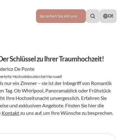
Select Language
DE
Sprechen Sie mit uns
Der Schlüssel zu Ihrer Traumhochzeit!
derico De Ponte
erte für Hochzeitslocation bei Marrywell
ls nur ein Zimmer – sie ist der Inbegriff von Romantik 
en Tag. Ob Whirlpool, Panoramablick oder Frühstück 
cht Ihre Hochzeitsnacht unvergesslich. Erfahren Sie 
ise und exklusiven Angebote. Finden Sie hier die 
 
Kontakt
 zu uns auf, um Ihre Wünsche zu besprechen.