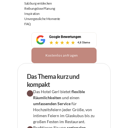
Salzburg entdecken
Reibungslose Planung
Inspiration
Unvergessliche Momente
FAQ
Google Bewertungen
4,8 Sterne
Kostenlos anfragen
Das Thema kurz und 
kompakt
Das Hotel Gerl bietet 
flexible 
Räumlichkeiten
 und einen 
umfassenden Service
 für 
Hochzeitsfeiern jeder Größe, von 
intimen Feiern im Glaskubus bis zu 
großen Festen im Restaurant.
Profitieren Sie von 
regionalen, 