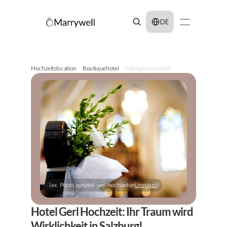
Select Language
DE
Hochzeitslocation
Boutiquehotel
hotel gerl hochzeit
(ex: Photo by
hotel-gerl-hochzeit
on
Unsplash
)
Hotel Gerl Hochzeit: Ihr Traum wird 
Wirklichkeit in Salzburg!