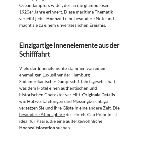
Ozeandampfers wider, der an die glamourösen 
1920er Jahre erinnert. Diese maritime Thematik 
verleiht jeder 
Hochzeit
 eine besondere Note und 
macht sie zu einem unvergesslichen Ereignis.
Einzigartige Innenelemente aus der 
Schifffahrt
Viele der Innenelemente stammen von einem 
ehemaligen Luxusliner der Hamburg-
Südamerikanische-Dampfschifffahrtsgesellschaft, 
was dem Hotel einen authentischen und 
historischen Charakter verleiht. 
Originale Details
wie Holzvertäfelungen und Messingbeschläge 
versetzen Sie und Ihre Gäste in eine andere Zeit. Die 
besondere Atmosphäre
 des Hotels Cap Polonio ist 
ideal für Paare, die eine außergewöhnliche 
Hochzeitslocation
 suchen.