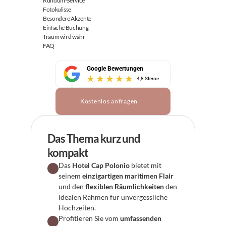
Rundum-Service
Fotokulisse
Besondere Akzente
Einfache Buchung
Traum wird wahr
FAQ
Google Bewertungen
4,8 Sterne
Kostenlos anfragen
Das Thema kurz und 
kompakt
Das 
Hotel Cap Polonio
 bietet mit 
seinem 
einzigartigen maritimen Flair
und den 
flexiblen Räumlichkeiten
 den 
idealen Rahmen für unvergessliche 
Hochzeiten.
Profitieren Sie vom 
umfassenden 