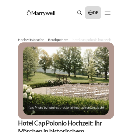
Select Language
DE
Hochzeitslocation
Boutiquehotel
hotel cap polonio hochzeit
(ex: Photo by
hotel-cap-polonio-hochzeit
on
Unsplash
)
Hotel Cap Polonio Hochzeit: Ihr 
Märchen in historischem 