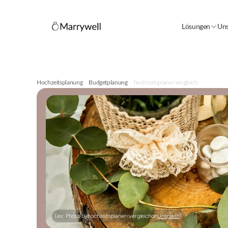
Lösungen
Uns
Hochzeitsplanung
Budgetplanung
hochzeitsplaner vergleich
(ex: Photo by
hochzeitsplaner-vergleich
on
Unsplash
)