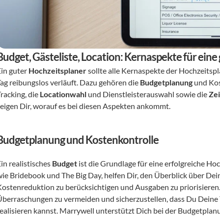
Budget, Gästeliste, Location: Kernaspekte für ein
in guter 
Hochzeitsplaner
 sollte alle Kernaspekte der Hochzeitsp
Tag reibungslos verläuft. Dazu gehören die 
Budgetplanung
 und Kos
racking, die 
Locationwahl
 und Dienstleisterauswahl sowie die 
Ze
zeigen Dir, worauf es bei diesen Aspekten ankommt.
Budgetplanung und Kostenkontrolle
in realistisches 
Budget
 ist die Grundlage für eine erfolgreiche Ho
wie Bridebook und The Big Day, helfen Dir, den Überblick über Deine
Kostenreduktion zu berücksichtigen und Ausgaben zu priorisieren. 
Überraschungen zu vermeiden und sicherzustellen, dass Du Deine
realisieren kannst. Marrywell unterstützt Dich bei der Budgetplanu