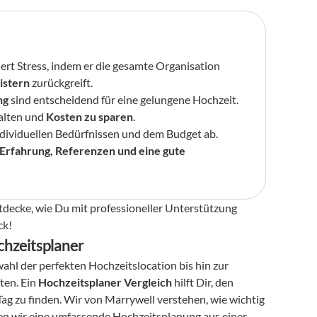
iert Stress, indem er die gesamte Organisation 
istern
 zurückgreift.
ng
 sind entscheidend für eine gelungene Hochzeit. 
alten und 
Kosten zu sparen
.
ndividuellen Bedürfnissen und dem Budget ab. 
Erfahrung, Referenzen und eine gute 
ntdecke, wie Du mit professioneller Unterstützung 
ck!
chzeitsplaner
hl der perfekten Hochzeitslocation bis hin zur 
en. Ein 
Hochzeitsplaner Vergleich
 hilft Dir, den 
ag zu finden. Wir von Marrywell verstehen, wie wichtig 
ten wir eine umfassende 
Hochzeitsplanung aus einer 