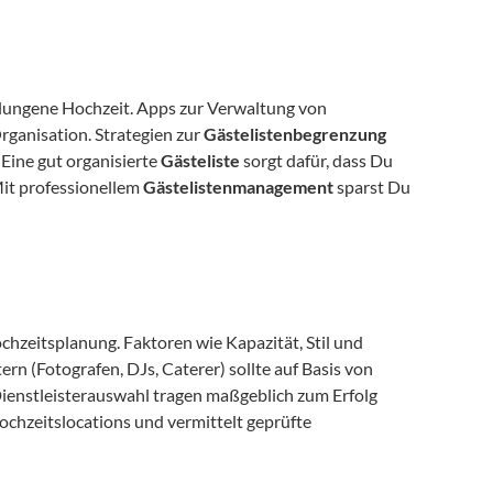
gelungene Hochzeit. Apps zur Verwaltung von 
ganisation. Strategien zur 
Gästelistenbegrenzung
ine gut organisierte 
Gästeliste
 sorgt dafür, dass Du 
Mit professionellem 
Gästelistenmanagement
 sparst Du 
 ist ein wichtiger Schritt bei der Hochzeitsplanung. Faktoren wie Kapazität, Stil und 
rn (Fotografen, DJs, Caterer) sollte auf Basis von 
ienstleisterauswahl tragen maßgeblich zum Erfolg 
ochzeitslocations und vermittelt geprüfte 