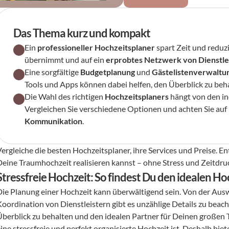
Das Thema kurz und kompakt
Ein 
professioneller Hochzeitsplaner
 spart Zeit und reduz
übernimmt und auf ein 
erprobtes Netzwerk von Dienstle
Eine sorgfältige 
Budgetplanung
 und 
Gästelistenverwaltu
Tools und Apps können dabei helfen, den Überblick zu beh
Die Wahl des richtigen 
Hochzeitsplaners
 hängt von den i
Vergleichen Sie verschiedene Optionen und achten Sie auf 
Kommunikation
.
Vergleiche die besten Hochzeitsplaner, ihre Services und Preise. E
Deine Traumhochzeit realisieren kannst – ohne Stress und Zeitdru
Stressfreie Hochzeit: So findest Du den idealen Ho
Die Planung einer Hochzeit kann überwältigend sein. Von der Auswa
Koordination von Dienstleistern gibt es unzählige Details zu beacht
Überblick zu behalten und den idealen Partner für Deinen großen T
ine stressfreie und perfekt organisierte Hochzeit ist. Deshalb bie