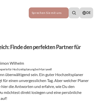
Select Language
DE
Sprechen Sie mit uns
ich: Finde den perfekten Partner für 
Simon Wilhelm
xperte für Hochzeitsplanung bei Marrywell
nn überwältigend sein. Ein guter Hochzeitsplaner 
t für einen unvergesslichen Tag. Aber welcher Planer 
de hier die Antworten und erfahre, wie Du den 
u möchtest direkt loslegen und eine persönliche 
 auf!