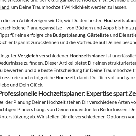
Hand
, um Deine Traumhochzeit Wirklichkeit werden zu lassen.
n diesem Artikel zeigen wir Dir, wie Du den besten 
Hochzeitsplan
verschiedene Planungsansätze – von Büchern und Apps bis hin zu p
ipps für eine erfolgreiche 
Budgetplanung
, 
Gästeliste
 und 
Dienstl
Dich entspannt zurücklehnen und die Vorfreude auf Deinen beson
in guter 
Vergleich
 verschiedener 
Hochzeitsplaner
 ist unerlässli
edürfnisse zu finden. Dieser Artikel bietet Dir einen strukturierte
zu bewerten und die beste Entscheidung für Deine Traumhochzeit zu 
tressfreie und erfolgreiche 
Hochzeit
, damit Du Dich voll und ganz
Liebe und Dein Glück.
Professionelle Hochzeitsplaner: Expertise spart Z
Bei der Planung Deiner Hochzeit stehen Dir verschiedene Arten vo
richtigen Planers hängt von Deinen individuellen Bedürfnissen,
Unterstützung ab. Wir stellen Dir die verschiedenen Optionen vor,