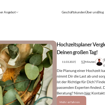
er Angebot
Geschäftskunden
Über uns
Blog
Hochzeitsplaner Vergle
Deinen großen Tag!
12
11.03.2025
Minuten
E
Die Planung einer Hochzeit ka
nimmt Dir die Last ab und sorg
ist der Richtige für Dich? Fin
passenden Experten findest. D
Beratung? Nimm 
hier
 Kontakt
Mehr erfahren