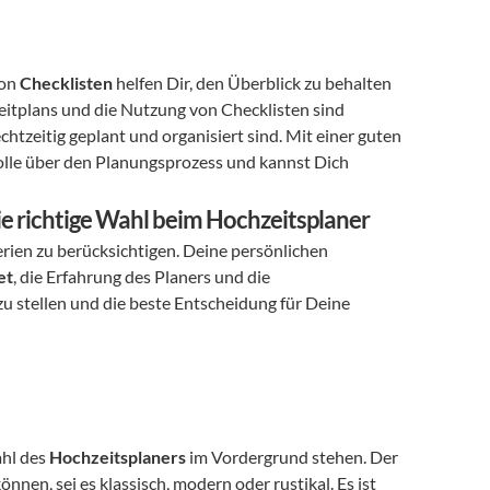
on 
Checklisten
 helfen Dir, den Überblick zu behalten 
eitplans und die Nutzung von Checklisten sind 
essenziell, um sicherzustellen, dass alle Aspekte Deiner Hochzeit rechtzeitig geplant und organisiert sind. Mit einer guten 
olle über den Planungsprozess und kannst Dich 
 die richtige Wahl beim Hochzeitsplaner
erien zu berücksichtigen. Deine persönlichen 
et
, die Erfahrung des Planers und die 
u stellen und die beste Entscheidung für Deine 
hl des 
Hochzeitsplaners
 im Vordergrund stehen. Der 
nen, sei es klassisch, modern oder rustikal. Es ist 