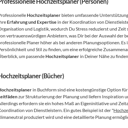
Professionelle Hochzeitsplaner (Personen)
rofessionelle 
Hochzeitsplaner
 bieten umfassende Unterstützung
hre 
Erfahrung und Expertise
 in der Koordination von Dienstleist
Organisation und Logistik, wodurch Du Stress reduzierst und Zeit
von vertrauenswürdigen Anbietern, was Dir bei der Auswahl der beste
rofessionelle Planer höher als bei anderen Planungsoptionen. Es is
Persönlichkeit und Stil zu finden, um eine erfolgreiche Zusammenar
Überblick, um passende 
Hochzeitsplaner
 in Deiner Nähe zu finden
Hochzeitsplaner (Bücher)
Hochzeitsplaner
 in Buchform sind eine kostengünstige Option für 
Leitfäden
 zur Strukturierung der Planung und liefern Inspiration 
Allerdings erfordern sie ein hohes Maß an Eigeninitiative und Zeita
oordination von Dienstleistern. Ein gutes Beispiel ist der "
Hochze
klimaneutral produziert wird und eine detaillierte Planung ermögli