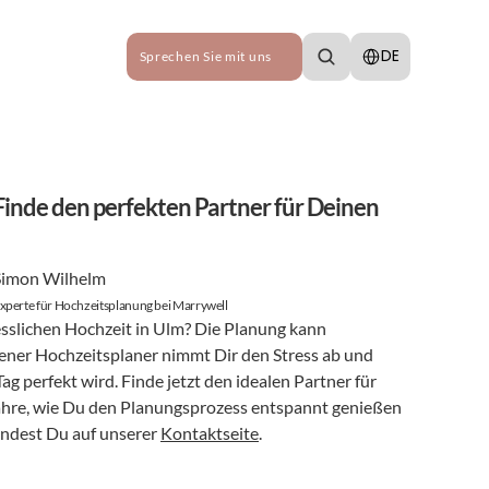
Select Language
DE
Sprechen Sie mit uns
inde den perfekten Partner für Deinen 
Simon Wilhelm
xperte für Hochzeitsplanung bei Marrywell
sslichen Hochzeit in Ulm? Die Planung kann 
rener Hochzeitsplaner nimmt Dir den Stress ab und 
ag perfekt wird. Finde jetzt den idealen Partner für 
hre, wie Du den Planungsprozess entspannt genießen 
ndest Du auf unserer 
Kontaktseite
.