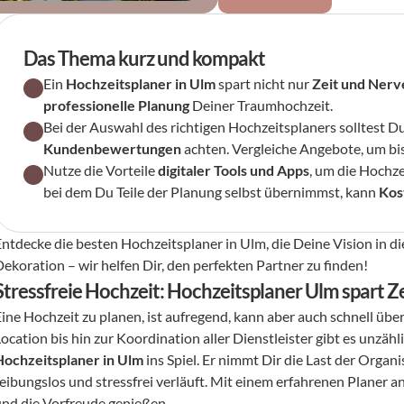
Das Thema kurz und kompakt
Ein 
Hochzeitsplaner in Ulm
 spart nicht nur 
Zeit und Nerv
professionelle Planung
 Deiner Traumhochzeit.
Bei der Auswahl des richtigen Hochzeitsplaners solltest Du
Kundenbewertungen
 achten. Vergleiche Angebote, um bis
Nutze die Vorteile 
digitaler Tools und Apps
, um die Hochze
bei dem Du Teile der Planung selbst übernimmst, kann 
Kos
Entdecke die besten Hochzeitsplaner in Ulm, die Deine Vision in die
Dekoration – wir helfen Dir, den perfekten Partner zu finden!
Stressfreie Hochzeit: Hochzeitsplaner Ulm spart Z
Eine Hochzeit zu planen, ist aufregend, kann aber auch schnell üb
Hochzeitsplaner in Ulm
 ins Spiel. Er nimmt Dir die Last der Organ
reibungslos und stressfrei verläuft. Mit einem erfahrenen Planer 
und die Vorfreude genießen.