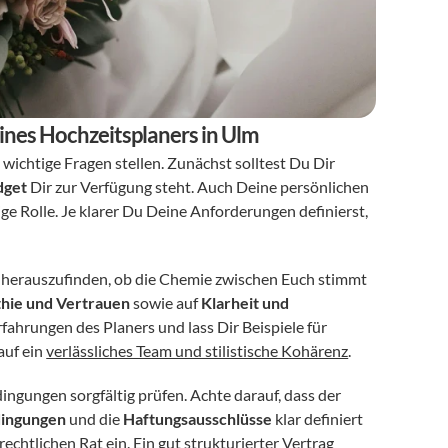
eines Hochzeitsplaners in Ulm
wichtige Fragen stellen. Zunächst solltest Du Dir 
dget
 Dir zur Verfügung steht. Auch Deine persönlichen 
e Rolle. Je klarer Du Deine Anforderungen definierst, 
 herauszufinden, ob die Chemie zwischen Euch stimmt 
hie und Vertrauen
 sowie auf 
Klarheit und 
ahrungen des Planers und lass Dir Beispiele für 
uf ein 
verlässliches Team und stilistische Kohärenz
.
Bevor Du einen Vertrag unterschreibst, solltest Du die Vertragsbedingungen sorgfältig prüfen. Achte darauf, dass der 
dingungen
 und die 
Haftungsausschlüsse
 klar definiert 
echtlichen Rat ein. Ein gut strukturierter Vertrag 