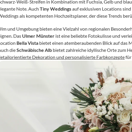
Schwarz-Weiß-Streifen in Kombination mit Fuchsia, Gelb und blau
elegante Note. Auch 
Tiny Weddings
 auf exklusiven Locations sind 
Weddings als kompetenten Hochzeitsplaner, der diese Trends berüc
Ulm und Umgebung bieten eine Vielzahl von regionalen Besonderheit
eignen. Das 
Ulmer Münster
 ist eine beliebte Fotokulisse und ver
Location 
Bella Vista
 bietet einen atemberaubenden Blick auf das Mü
Auch die 
Schwäbische Alb
detailorientierte Dekoration und personalisierte Farbkonzepte
 fü