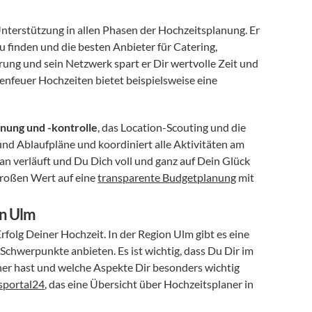
Unterstützung in allen Phasen der Hochzeitsplanung. Er 
u finden und die besten Anbieter für Catering, 
ung und sein Netzwerk spart er Dir wertvolle Zeit und 
sorgt dafür, dass Du von den besten Konditionen profitierst. Freudenfeuer Hochzeiten bietet beispielsweise eine 
nung und -kontrolle
, das Location-Scouting und die 
und Ablaufpläne und koordiniert alle Aktivitäten am 
lan verläuft und Du Dich voll und ganz auf Dein Glück 
roßen Wert auf eine 
transparente Budgetplanung
 mit 
in Ulm
folg Deiner Hochzeit. In der Region Ulm gibt es eine 
Schwerpunkte anbieten. Es ist wichtig, dass Du Dir im 
er hast und welche Aspekte Dir besonders wichtig 
sportal24
, das eine Übersicht über Hochzeitsplaner in 