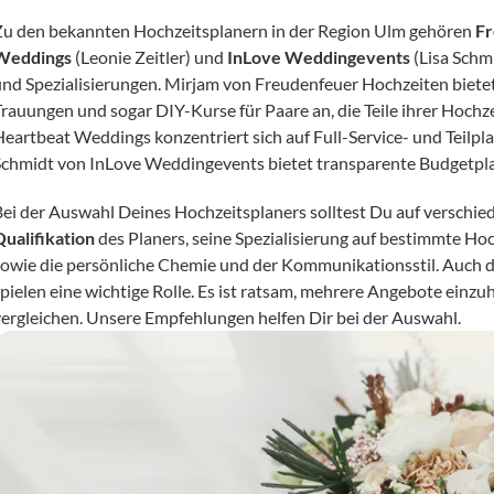
Zu den bekannten Hochzeitsplanern in der Region Ulm gehören 
Fr
Weddings
 (Leonie Zeitler) und 
InLove Weddingevents
 (Lisa Schm
und Spezialisierungen. Mirjam von Freudenfeuer Hochzeiten bietet
Trauungen und sogar DIY-Kurse für Paare an, die Teile ihrer Hochze
Heartbeat Weddings konzentriert sich auf Full-Service- und Teilpl
Schmidt von InLove Weddingevents bietet transparente Budgetpla
Bei der Auswahl Deines Hochzeitsplaners solltest Du auf verschie
Qualifikation
 des Planers, seine Spezialisierung auf bestimmte H
sowie die persönliche Chemie und der Kommunikationsstil. Auch d
pielen eine wichtige Rolle. Es ist ratsam, mehrere Angebote einzuh
vergleichen. Unsere Empfehlungen helfen Dir bei der Auswahl.