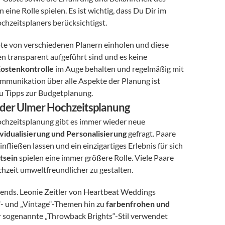
eine Rolle spielen. Es ist wichtig, dass Du Dir im 
chzeitsplaners berücksichtigst.
ote von verschiedenen Planern einholen und diese 
en transparent aufgeführt sind und es keine 
ostenkontrolle
 im Auge behalten und regelmäßig mit 
munikation über alle Aspekte der Planung ist 
du Tipps zur Budgetplanung.
in der Ulmer Hochzeitsplanung
ochzeitsplanung gibt es immer wieder neue 
ividualisierung und Personalisierung
 gefragt. Paare 
fließen lassen und ein einzigartiges Erlebnis für sich 
tsein
 spielen eine immer größere Rolle. Viele Paare 
chzeit umweltfreundlicher zu gestalten.
ends. Leonie Zeitler von Heartbeat Weddings 
- und „Vintage“-Themen hin zu 
farbenfrohen und 
er sogenannte „Throwback Brights“-Stil verwendet 