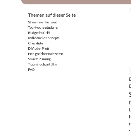
Themen auf dieser Seite
Stressfreie Hochzeit
Top-Hochzeitsplaner
Budget im Griff
Individuelle Konzepte
Checkliste
DIY oder Profi
Erfolgreiche Hochzeiten
Smarte Planung
Traumhochzeit Ulm
FAQ