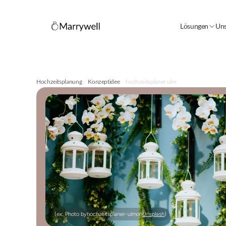
Lösungen
Uns
Hochzeitsplanung
Konzeptidee
hochzeitsplaner ulm
(ex: Photo by
hochzeitsplaner-ulm
on
Unsplash
)