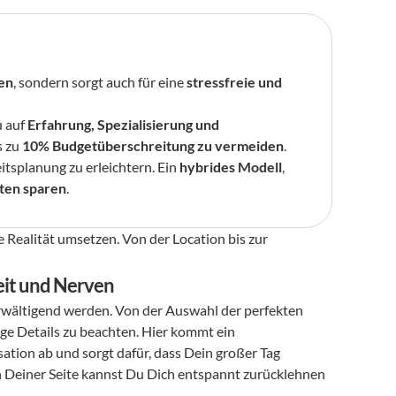
en
, sondern sorgt auch für eine 
stressfreie und 
 auf 
Erfahrung, Spezialisierung und 
 zu 
10% Budgetüberschreitung zu vermeiden
.
itsplanung zu erleichtern. Ein 
hybrides Modell
, 
ten sparen
.
 Realität umsetzen. Von der Location bis zur 
eit und Nerven
erwältigend werden. Von der Auswahl der perfekten 
Location bis hin zur Koordination aller Dienstleister gibt es unzählige Details zu beachten. Hier kommt ein 
isation ab und sorgt dafür, dass Dein großer Tag 
an Deiner Seite kannst Du Dich entspannt zurücklehnen 