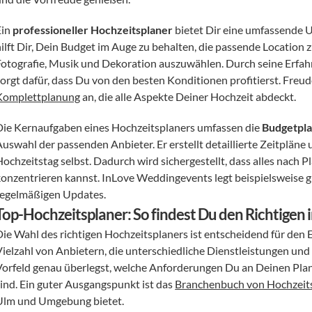
in 
professioneller Hochzeitsplaner
 bietet Dir eine umfassende 
ilft Dir, Dein Budget im Auge zu behalten, die passende Location z
Fotografie, Musik und Dekoration auszuwählen. Durch seine Erfahr
Komplettplanung
 an, die alle Aspekte Deiner Hochzeit abdeckt.
Die Kernaufgaben eines Hochzeitsplaners umfassen die 
Budgetpla
Auswahl der passenden Anbieter. Er erstellt detaillierte Zeitpläne 
ochzeitstag selbst. Dadurch wird sichergestellt, dass alles nach P
konzentrieren kannst. InLove Weddingevents legt beispielsweise g
regelmäßigen Updates.
Top-Hochzeitsplaner: So findest Du den Richtigen 
Die Wahl des richtigen Hochzeitsplaners ist entscheidend für den Er
Vielzahl von Anbietern, die unterschiedliche Dienstleistungen und 
Vorfeld genau überlegst, welche Anforderungen Du an Deinen Plan
sind. Ein guter Ausgangspunkt ist das 
Branchenbuch von Hochzeit
Ulm und Umgebung bietet.