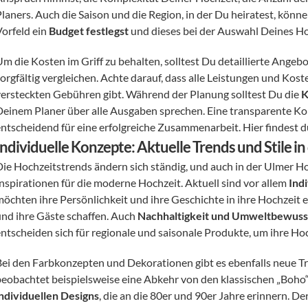
laners. Auch die Saison und die Region, in der Du heiratest, können 
orfeld ein 
Budget festlegst
 und dieses bei der Auswahl Deines Ho
Um die Kosten im Griff zu behalten, solltest Du detaillierte Angeb
orgfältig vergleichen. Achte darauf, dass alle Leistungen und Kost
versteckten Gebühren gibt. Während der Planung solltest Du die 
K
Deinem Planer über alle Ausgaben sprechen. Eine transparente Kom
entscheidend für eine erfolgreiche Zusammenarbeit. Hier findest 
Individuelle Konzepte: Aktuelle Trends und Stile 
Die Hochzeitstrends ändern sich ständig, und auch in der Ulmer H
Inspirationen für die moderne Hochzeit. Aktuell sind vor allem 
Ind
öchten ihre Persönlichkeit und ihre Geschichte in ihre Hochzeit ein
und ihre Gäste schaffen. Auch 
Nachhaltigkeit und Umweltbewuss
entscheiden sich für regionale und saisonale Produkte, um ihre Ho
Bei den Farbkonzepten und Dekorationen gibt es ebenfalls neue Tr
beobachtet beispielsweise eine Abkehr von den klassischen „Boho“
individuellen Designs
, die an die 80er und 90er Jahre erinnern. D