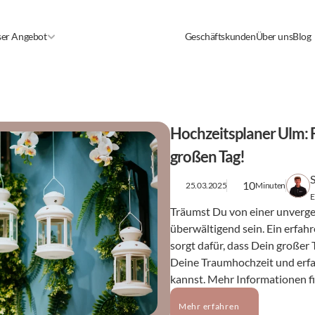
er Angebot
Geschäftskunden
Über uns
Blog
Hochzeitsplaner Ulm: F
großen Tag!
10
25.03.2025
Minuten
E
Träumst Du von einer unverge
überwältigend sein. Ein erfah
sorgt dafür, dass Dein großer T
Deine Traumhochzeit und erfa
kannst. Mehr Informationen fi
Mehr erfahren