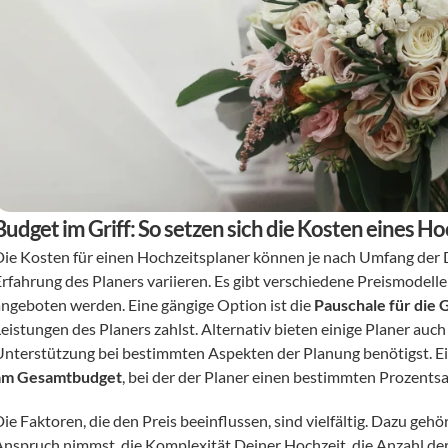
Budget im Griff: So setzen sich die Kosten eines 
Die Kosten für einen Hochzeitsplaner können je nach Umfang der D
Erfahrung des Planers variieren. Es gibt verschiedene Preismodel
angeboten werden. Eine gängige Option ist die 
Pauschale für die
eistungen des Planers zahlst. Alternativ bieten einige Planer auch
Unterstützung bei bestimmten Aspekten der Planung benötigst. Ein
am Gesamtbudget
, bei der der Planer einen bestimmten Prozents
ie Faktoren, die den Preis beeinflussen, sind vielfältig. Dazu gehö
Anspruch nimmst, die Komplexität Deiner Hochzeit, die Anzahl der