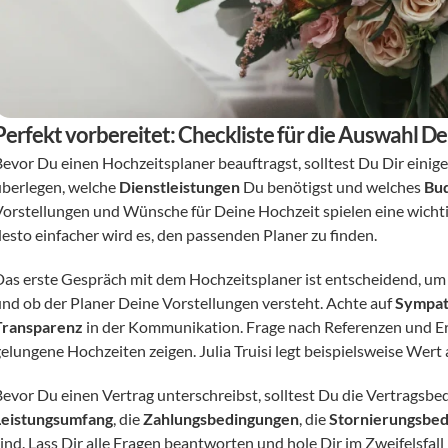
Perfekt vorbereitet: Checkliste für die Auswahl D
evor Du einen Hochzeitsplaner beauftragst, solltest Du Dir einige 
überlegen, welche 
Dienstleistungen
 Du benötigst und welches 
Bu
Vorstellungen und Wünsche für Deine Hochzeit spielen eine wichtig
desto einfacher wird es, den passenden Planer zu finden.
Das erste Gespräch mit dem Hochzeitsplaner ist entscheidend, um
und ob der Planer Deine Vorstellungen versteht. Achte auf 
Sympat
Transparenz
 in der Kommunikation. Frage nach Referenzen und Erf
elungene Hochzeiten zeigen. Julia Truisi legt beispielsweise Wert a
Leistungsumfang
, die 
Zahlungsbedingungen
, die 
Stornierungsbe
ind. Lass Dir alle Fragen beantworten und hole Dir im Zweifelsfall r