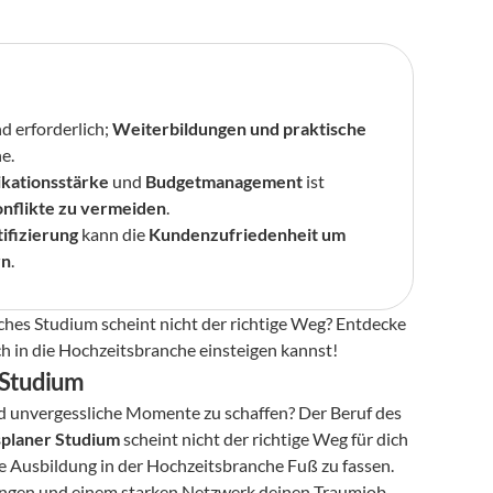
d erforderlich; 
Weiterbildungen und praktische 
e.
ationsstärke
 und 
Budgetmanagement
 ist 
nflikte zu vermeiden
.
ifizierung
 kann die 
Kundenzufriedenheit um 
rn
.
sches Studium scheint nicht der richtige Weg? Entdecke 
ch in die Hochzeitsbranche einsteigen kannst!
e Studium
d unvergessliche Momente zu schaffen? Der Beruf des 
planer Studium
 scheint nicht der richtige Weg für dich 
e Ausbildung in der Hochzeitsbranche Fuß zu fassen. 
dungen und einem starken Netzwerk deinen Traumjob 