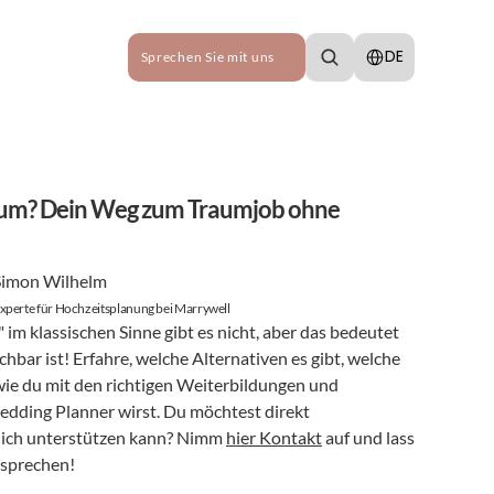
Select Language
DE
Sprechen Sie mit uns
ium? Dein Weg zum Traumjob ohne 
Simon Wilhelm
xperte für Hochzeitsplanung bei Marrywell
im klassischen Sinne gibt es nicht, aber das bedeutet 
hbar ist! Erfahre, welche Alternativen es gibt, welche 
ie du mit den richtigen Weiterbildungen und 
dding Planner wirst. Du möchtest direkt 
dich unterstützen kann? Nimm 
hier Kontakt
 auf und lass 
 sprechen!