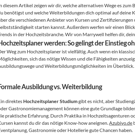
In diesem Artikel zeigen wir dir, welche alternativen Wege es zum
du benötigst und welche Weiterbildungen dich optimal auf deine Ka
ber die verschiedenen Anbieter von Kursen und Zertifizierungen und
Selbstständigkeit starten kannst. Außerdem werfen wir einen Blick 
Trends in der Hochzeitsbranche. Wir von Marrywell helfen dir, dei
Hochzeitsplaner werden: So gelingt der Einstieg 
Der Weg zum Hochzeitsplaner ist vielfältig. Auch wenn ein klassisc
Möglichkeiten, sich das nötige Wissen und die Fähigkeiten anzueign
Ausbildungswege und Weiterbildungsmöglichkeiten im Überblick.
Formale Ausbildung vs. Weiterbildung
in direktes 
Hochzeitsplaner Studium
 gibt es nicht, aber Studie
oder Gastronomiemanagement können eine gute Grundlage bilden. W
die praktische Erfahrung. Durch Praktika in Hochzeitsagenturen od
Kursen kannst du dir das nötige Know-how aneignen. 
Azubiyo.de
 
Eventplanung, Gastronomie oder Hotellerie gute Chancen haben.