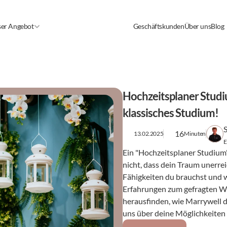
er Angebot
Geschäftskunden
Über uns
Blog
Hochzeitsplaner Stud
klassisches Studium!
16
13.02.2025
Minuten
E
Ein "Hochzeitsplaner Studium" 
nicht, dass dein Traum unerreic
Fähigkeiten du brauchst und w
Erfahrungen zum gefragten We
herausfinden, wie Marrywell 
uns über deine Möglichkeiten