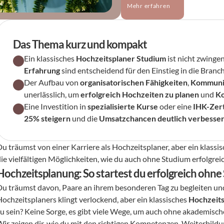
Mehr erfahren
Das Thema kurz und kompakt
Ein klassisches 
Hochzeitsplaner Studium
 ist nicht zwingen
Erfahrung
 sind entscheidend für den Einstieg in die Branch
Der Aufbau von 
organisatorischen Fähigkeiten
, 
Kommunik
unerlässlich, um 
erfolgreich Hochzeiten zu planen
 und 
Ko
Eine Investition in 
spezialisierte Kurse
 oder eine 
IHK-Zert
25% steigern
 und die 
Umsatzchancen deutlich verbesse
Du träumst von einer Karriere als Hochzeitsplaner, aber ein klassi
die vielfältigen Möglichkeiten, wie du auch ohne Studium erfolgrei
Hochzeitsplanung: So startest du erfolgreich ohn
Du träumst davon, Paare an ihrem besonderen Tag zu begleiten un
ochzeitsplaners klingt verlockend, aber ein klassisches 
Hochzeits
zu sein? Keine Sorge, es gibt viele Wege, um auch ohne akademisch
Wir zeigen dir, wie du mit den richtigen Kompetenzen, Weiterbil