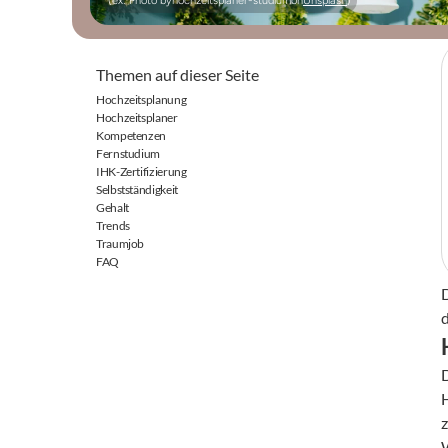
(ex: Photo by
hochzeitsplaner-studium
on
Unsplash
)
Themen auf dieser Seite
Hochzeitsplanung
Hochzeitsplaner
Kompetenzen
Fernstudium
IHK-Zertifizierung
Selbstständigkeit
Gehalt
Trends
Traumjob
FAQ
H