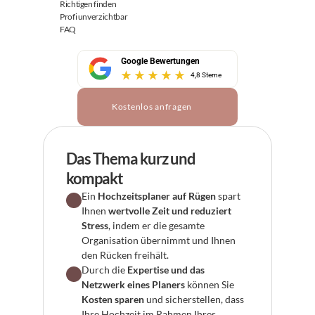
Richtigen finden
Profi unverzichtbar
FAQ
Google Bewertungen
4,8 Sterne
Kostenlos anfragen
Das Thema kurz und 
kompakt
Ein 
Hochzeitsplaner auf Rügen
 spart 
Ihnen 
wertvolle Zeit und reduziert 
Stress
, indem er die gesamte 
Organisation übernimmt und Ihnen 
den Rücken freihält.
Durch die 
Expertise und das 
Netzwerk eines Planers
 können Sie 
Kosten sparen
 und sicherstellen, dass 
Ihre Hochzeit im Rahmen Ihres 