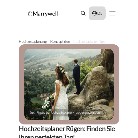
Select Language
DE
Hochzeitsplanung
Konzeptidee
hochzeitsplaner rügen
(ex: Photo by
hochzeitsplaner-ruegen
on
Unsplash
)
Hochzeitsplaner Rügen: Finden Sie 
Ihren perfekten Tag!