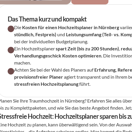
Das Thema kurz und kompakt
Die 
Kosten für einen Hochzeitsplaner in Nürnberg
 variie
stündlich, Festpreis)
 und 
Leistungsumfang (Teil- vs. Kom
bei der individuellen Budgetplanung.
Ein Hochzeitsplaner 
spart Zeit (bis zu 200 Stunden)
, 
reduz
Verhandlungsgeschick Kosten optimieren
. Die Investiti
machen.
Achten Sie bei der Wahl des Planers auf 
Erfahrung, Refer
provisionsfreier Planer
 agiert transparent und in Ihrem b
stressfreien Hochzeitsplanung
 führt.
Planen Sie Ihre Traumhochzeit in Nürnberg? Erfahren Sie alles übe
bis zu Komplettpaketen, und wie Sie das beste Angebot finden. Jetz
Stressfreie Hochzeit: Hochzeitsplaner sparen bis 
Eine Hochzeit zu planen, kann überwältigend sein. Von der Auswahl 
Dienstleister – die Aufgaben scheinen endlos. Hier kommt die Bed