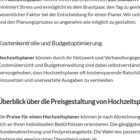
minimiert Stress und ermöglicht es dem Brautpaar, den Tag zu geni
esentlicher Faktor bei der Entscheidung für einen Planer. Wir unte
und den Planungsprozess so angenehm wie möglich zu gestalten. 
Kostenkontrolle und Budgetoptimierung
Hochzeitsplaner
 können durch ihr Netzwerk und Verhandlungsges
Kostenübersicht und Budgetverwaltung sind dabei selbstverständl
hervorgehoben, dass Hochzeitsplaner oft kostensparende Ratschläg
einzusetzen und unerwartete Ausgaben zu vermeiden.
Überblick über die Preisgestaltung von Hochzeits
ie 
Preise für einen Hochzeitsplaner
 können je nach Abrechnungs
sich an Ihren individuellen Bedürfnissen orientieren. Die gängigste
Stundenabrechnung und Festpreisangebote. Die Wahl des passend
Umfang der gewünschten Dienstleistungen ab. 