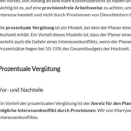
den Vorteil, von Anfang an eine klare Kostenübersicht zu haben u
ichtig ist es, auf eine 
provisionsfreie Arbeitsweise
 zu achten, um
Interesse handelt und nicht durch Provisionen von Dienstleistern b
ie 
prozentuale Vergütung
 ist ein Modell, bei dem der Planer e
ochzeit erhält. Ein Vorteil dieses Modells ist, dass der Planer ein
besteht auch die Gefahr eines Interessenkonflikts, wenn der Planer
Prozentsätze liegen bei 10-15% des Gesamtbudgets der Hochzeit. 
Prozentuale Vergütung
Vor- und Nachteile
Ein Vorteil der prozentualen Vergütung ist der 
Anreiz für den Plan
mögliche Interessenkonflikt durch Provisionen
. Wir von Marrywe
Interessenkonflikte.