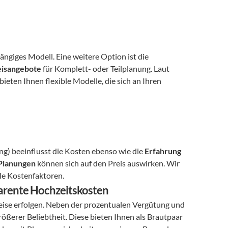
 (10-15% des Gesamtbudgets) ist ein gängiges Modell. Eine weitere Option ist die 
eisangebote
 für Komplett- oder Teilplanung. Laut 
ieten Ihnen flexible Modelle, die sich an Ihren 
ng) beeinflusst die Kosten ebenso wie die 
Erfahrung 
 Planungen
 können sich auf den Preis auswirken. Wir 
le Kostenfaktoren.
sparente Hochzeitskosten
ise erfolgen. Neben der prozentualen Vergütung und 
rößerer Beliebtheit. Diese bieten Ihnen als Brautpaar 