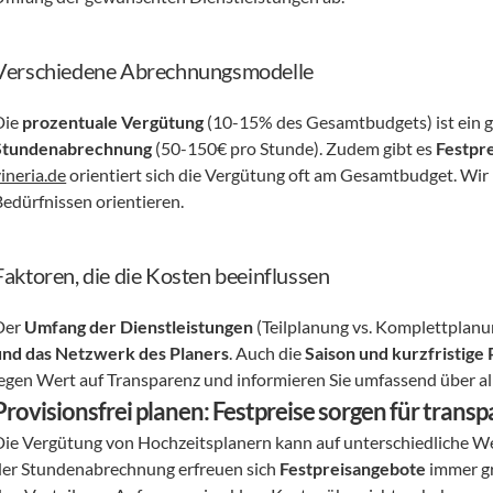
Verschiedene Abrechnungsmodelle
ie 
prozentuale Vergütung
Stundenabrechnung
 (50-150€ pro Stunde). Zudem gibt es 
Festpr
ineria.de
 orientiert sich die Vergütung oft am Gesamtbudget. Wir b
Bedürfnissen orientieren.
Faktoren, die die Kosten beeinflussen
Der 
Umfang der Dienstleistungen
 (Teilplanung vs. Komplettplanu
und das Netzwerk des Planers
. Auch die 
Saison und kurzfristige
legen Wert auf Transparenz und informieren Sie umfassend über al
Provisionsfrei planen: Festpreise sorgen für tran
Die Vergütung von Hochzeitsplanern kann auf unterschiedliche We
der Stundenabrechnung erfreuen sich 
Festpreisangebote
 immer g