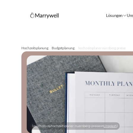
Lösungen
Uns
Hochzeitsplanung
Budgetplanung
hochzeitsplaner nürnberg preise
(ex: Photo by
hochzeitsplaner-nuernberg-preise
on
Unsplash
)