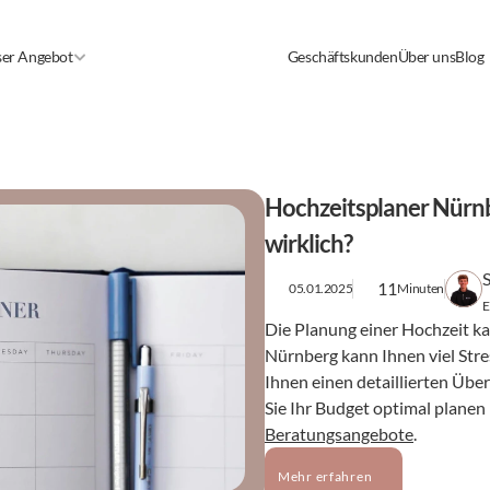
er Angebot
Geschäftskunden
Über uns
Blog
Hochzeitsplaner Nürnbe
wirklich?
11
05.01.2025
Minuten
E
Die Planung einer Hochzeit ka
Nürnberg kann Ihnen viel Stre
Ihnen einen detaillierten Über
Sie Ihr Budget optimal planen
Beratungsangebote
.
Mehr erfahren