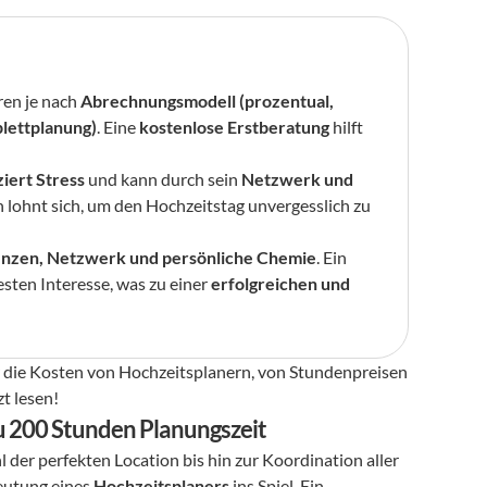
ren je nach 
Abrechnungsmodell (prozentual, 
plettplanung)
. Eine 
kostenlose Erstberatung
 hilft 
iert Stress
 und kann durch sein 
Netzwerk und 
on lohnt sich, um den Hochzeitstag unvergesslich zu 
enzen, Netzwerk und persönliche Chemie
. Ein 
esten Interesse, was zu einer 
erfolgreichen und 
r die Kosten von Hochzeitsplanern, von Stundenpreisen 
t lesen!
zu 200 Stunden Planungszeit
der perfekten Location bis hin zur Koordination aller 
eutung eines 
Hochzeitsplaners
 ins Spiel. Ein 