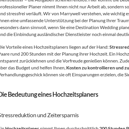
professioneller Planer nimmt Ihnen nicht nur Arbeit ab, sondern so
nd stressfrei verläuft. Wir von Marrywell verstehen, wie wichtig es
Ihnen eine umfassende Unterstützung bei der Planung Ihrer Traumh
besonders dann sinnvoll, wenn Sie eine Destination Wedding planen,
und die Einbindung ausländischer Dienstleister noch einmal deutlic
Die Vorteile eines Hochzeitsplaners liegen auf der Hand: 
Stressred
Paare rund 200 Stunden mit der Planung ihrer Hochzeit. Ein Hochz
entspannt zurücklehnen und die Vorfreude genießen können. Zudem
über das Budget und helfen Ihnen, 
Kosten zu kontrollieren und z
Verhandlungsgeschick können sie oft Einsparungen erzielen, die Sie
Die Bedeutung eines Hochzeitsplaners
Stressreduktion und Zeitersparnis
in 
Hochzeitsplaner
 nimmt Ihnen durchschnittlich 
200 Stunden P