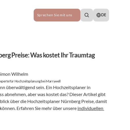
Select Language
DE
Sprechen Sie mit uns
rg Preise: Was kostet Ihr Traumtag 
Simon Wilhelm
xperte für Hochzeitsplanung bei Marrywell
nn überwältigend sein. Ein Hochzeitsplaner in 
ss abnehmen, aber was kostet das? Dieser Artikel gibt 
blick über die Hochzeitsplaner Nürnberg Preise, damit 
 können. Erfahren Sie mehr über unsere 
individuellen 