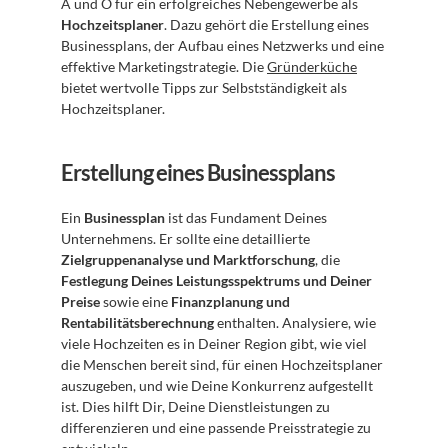
A und O für ein erfolgreiches Nebengewerbe als 
Hochzeitsplaner
. Dazu gehört die Erstellung eines 
Businessplans, der Aufbau eines Netzwerks und eine 
effektive Marketingstrategie. Die 
Gründerküche
bietet wertvolle Tipps zur Selbstständigkeit als 
Hochzeitsplaner.
Erstellung eines Businessplans
Ein 
Businessplan
 ist das Fundament Deines 
Unternehmens. Er sollte eine detaillierte 
Zielgruppenanalyse und Marktforschung
, die 
Festlegung Deines Leistungsspektrums und Deiner 
Preise
 sowie eine 
Finanzplanung und 
Rentabilitätsberechnung
 enthalten. Analysiere, wie 
viele Hochzeiten es in Deiner Region gibt, wie viel 
die Menschen bereit sind, für einen Hochzeitsplaner 
auszugeben, und wie Deine Konkurrenz aufgestellt 
ist. Dies hilft Dir, Deine Dienstleistungen zu 
differenzieren und eine passende Preisstrategie zu 