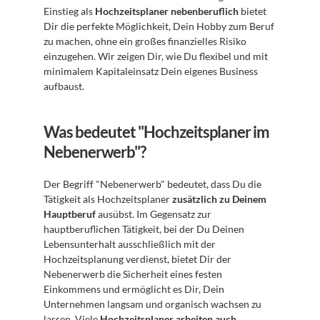
Einstieg als 
Hochzeitsplaner nebenberuflich
 bietet 
Dir die perfekte Möglichkeit, Dein Hobby zum Beruf 
zu machen, ohne ein großes finanzielles Risiko 
einzugehen. Wir zeigen Dir, wie Du flexibel und mit 
minimalem Kapitaleinsatz Dein eigenes Business 
aufbaust.
Was bedeutet "Hochzeitsplaner im 
Nebenerwerb"?
Der Begriff "Nebenerwerb" bedeutet, dass Du die 
Tätigkeit als Hochzeitsplaner 
zusätzlich zu Deinem 
Hauptberuf
 ausübst. Im Gegensatz zur 
hauptberuflichen Tätigkeit, bei der Du Deinen 
Lebensunterhalt ausschließlich mit der 
Hochzeitsplanung verdienst, bietet Dir der 
Nebenerwerb die Sicherheit eines festen 
Einkommens und ermöglicht es Dir, Dein 
Unternehmen langsam und organisch wachsen zu 
lassen. Viele 
Hochzeitsplaner arbeiten auch 