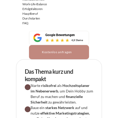
Work-Life-Balance
Erfolgsfaktoren
Hauptberuf
Durchstarten
FAQ
Google Bewertungen
4,8 Sterne
Kostenlos anfragen
Das Thema kurz und 
kompakt
Starte 
risikofrei
 als 
Hochzeitsplaner 
im Nebenerwerb
, um Dein Hobby zum 
Beruf zu machen und 
finanzielle 
Sicherheit
 zu gewährleisten.
Baue ein 
starkes Netzwerk
 auf und 
nutze 
effektive Marketingstrategien
, 