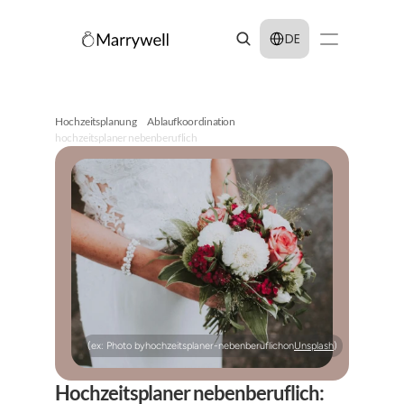
Select Language
DE
Hochzeitsplanung
Ablaufkoordination
hochzeitsplaner nebenberuflich
(ex: Photo by
hochzeitsplaner-nebenberuflich
on
Unsplash
)
Hochzeitsplaner nebenberuflich: 