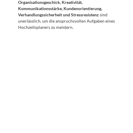
Organisationsgeschick, Kreativität, 
Kommunikationsstärke, Kundenorientierung, 
Verhandlungssicherheit und Stressresistenz
 sind 
unerlässlich, um die anspruchsvollen Aufgaben eines 
Hochzeitsplaners zu meistern.
Abonnieren Sie unseren 
Newsletter
Erhalten Sie hilfreiche Tipps und Tricks für ihre 
mentale Gesundheit. Ein Newsletter von Experten 
für Sie.
Abonnieren