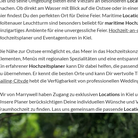
Kiel und seine Umgebung bieten eine Vielzahl an besonderen 
Loca
machen. Ob direkt am Wasser mit Blick auf die Ostsee oder in ein
ier findest Du den perfekten Ort für Deine Feier. Maritime 
Locati
Holtenauer Leuchtturm sind besonders beliebt für 
maritime Hoch
inzigartiges Ambiente für eine unvergessliche Feier. 
Hochzeit-an-
Hochzeitsplaner und Eventagenturen in Kiel.
Die Nähe zur Ostsee ermöglicht es, das Meer in das Hochzeitskonz
Elementen, Menüs mit regionalen Spezialitäten und eine entspannt
in erfahrener 
Hochzeitsplaner
 kann Dir dabei helfen, die passend
zu übernehmen. Er kennt die besten Orte und kann Dir wertvolle Ti
ailing-City.de
 hebt die Verfügbarkeit von professionellen Weddin
Wir von Marrywell haben Zugang zu exklusiven 
Locations
 in Kiel
Unsere Planer berücksichtigen Deine individuellen Wünsche und Vo
Traumhochzeit zu finden. Lass uns gemeinsam die passende 
Locati