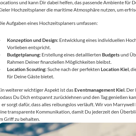
Locations und kann Dir dabei helfen, das passende Ambiente für Dei
Kieler Hochzeitsplaner die maritime Atmosphäre nutzen, um erfris
Die Aufgaben eines Hochzeitsplaners umfassen:
Konzeption und Design:
 Entwicklung eines individuellen Hoch
Vorlieben entspricht.
Budgetplanung:
 Erstellung eines detaillierten 
Budgets
 und Üb
Rahmen Deiner finanziellen Möglichkeiten bleibst.
Location Scouting:
 Suche nach der perfekten 
Location Kiel
, d
für Deine Gäste bietet.
in weiterer wichtiger Aspekt ist das 
Eventmanagement Kiel
. Der
sodass Du Dich entspannt zurücklehnen und den Tag genießen kann
– er sorgt dafür, dass alles reibungslos verläuft. Wir von Marrywel
eine transparente Kommunikation, damit Du jederzeit den Überblick
m Griff zu behalten.