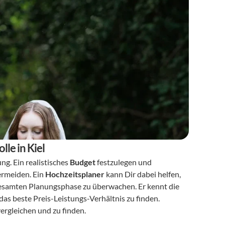
lle in Kiel
ng. Ein realistisches 
Budget
 festzulegen und 
ermeiden. Ein 
Hochzeitsplaner
 kann Dir dabei helfen, 
gesamten Planungsphase zu überwachen. Er kennt die 
 und kann Dir dabei helfen, das beste Preis-Leistungs-Verhältnis zu finden. 
vergleichen und zu finden.