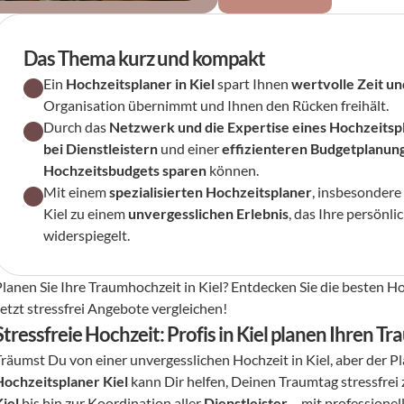
Das Thema kurz und kompakt
Ein 
Hochzeitsplaner in Kiel
 spart Ihnen 
wertvolle Zeit un
Organisation übernimmt und Ihnen den Rücken freihält.
Durch das 
Netzwerk und die Expertise eines Hochzeitsp
bei Dienstleistern
 und einer 
effizienteren Budgetplanun
Hochzeitsbudgets sparen
 können.
Mit einem 
spezialisierten Hochzeitsplaner
, insbesondere 
Kiel zu einem 
unvergesslichen Erlebnis
, das Ihre persönl
widerspiegelt.
lanen Sie Ihre Traumhochzeit in Kiel? Entdecken Sie die besten Hoc
Jetzt stressfrei Angebote vergleichen!
Stressfreie Hochzeit: Profis in Kiel planen Ihren T
Hochzeitsplaner Kiel
 kann Dir helfen, Deinen Traumtag stressfrei
Kiel
 bis hin zur Koordination aller 
Dienstleister
 – mit professione