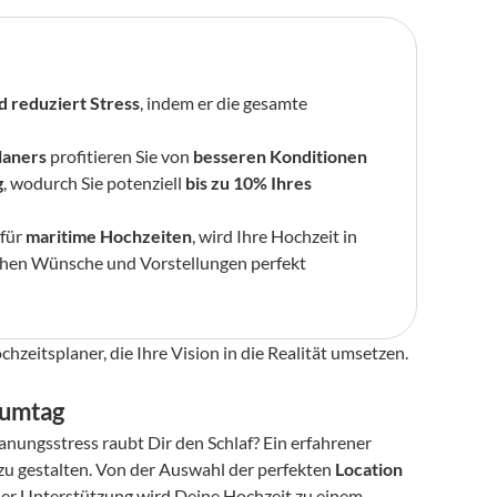
d reduziert Stress
, indem er die gesamte 
laners
 profitieren Sie von 
besseren Konditionen 
g
, wodurch Sie potenziell 
bis zu 10% Ihres 
für 
maritime Hochzeiten
, wird Ihre Hochzeit in 
ichen Wünsche und Vorstellungen perfekt 
hzeitsplaner, die Ihre Vision in die Realität umsetzen. 
raumtag
Träumst Du von einer unvergesslichen Hochzeit in Kiel, aber der Planungsstress raubt Dir den Schlaf? Ein erfahrener 
 zu gestalten. Von der Auswahl der perfekten 
Location 
ller Unterstützung wird Deine Hochzeit zu einem 