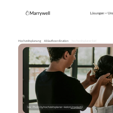
Lösungen
Uns
Hochzeitsplanung
Ablaufkoordination
hochzeitsplaner kiel
(ex: Photo by
hochzeitsplaner-kiel
on
Unsplash
)