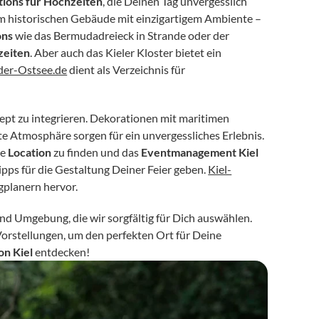
tions für Hochzeiten
, die Deinen Tag unvergesslich 
em historischen Gebäude mit einzigartigem Ambiente – 
ons
 wie das Bermudadreieck in Strande oder der 
zeiten
. Aber auch das Kieler Kloster bietet ein 
der-Ostsee.de
 dient als Verzeichnis für 
ept zu integrieren. Dekorationen mit maritimen 
e Atmosphäre sorgen für ein unvergessliches Erlebnis. 
e 
Location
 zu finden und das 
Eventmanagement Kiel
pps für die Gestaltung Deiner Feier geben. 
Kiel-
gplanern hervor.
 und Umgebung, die wir sorgfältig für Dich auswählen. 
rstellungen, um den perfekten Ort für Deine 
on Kiel
 entdecken!