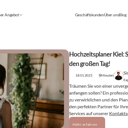
er Angebot
Geschäftskunden
Über uns
Blog
Hochzeitsplaner Kiel: S
den großen Tag!
Si
9
18.01.2025
Minuten
Exp
Träumen Sie von einer unverges
anfangen sollen? Ein professio
zu verwirklichen und den Planu
den perfekten Partner für Ihr
Services auf unserer 
Kontakts
Mehr erfahren