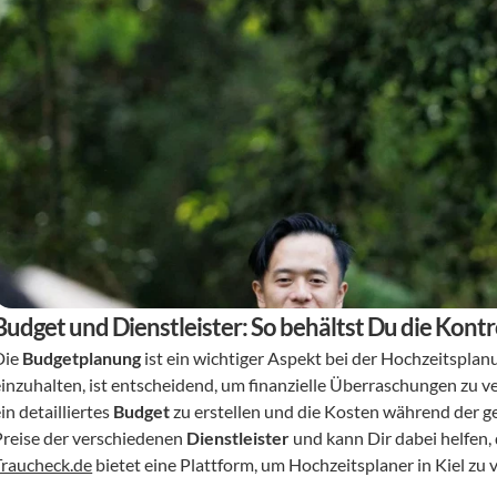
Budget und Dienstleister: So behältst Du die Kontro
ie 
Budgetplanung
 ist ein wichtiger Aspekt bei der Hochzeitsplanu
einzuhalten, ist entscheidend, um finanzielle Überraschungen zu v
in detailliertes 
Budget
 zu erstellen und die Kosten während der 
Preise der verschiedenen 
Dienstleister
Traucheck.de
 bietet eine Plattform, um Hochzeitsplaner in Kiel zu 