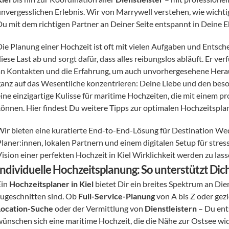
nvergesslichen Erlebnis. Wir von Marrywell verstehen, wie wichtig 
Du mit dem richtigen Partner an Deiner Seite entspannt in Deine E
Die Planung einer Hochzeit ist oft mit vielen Aufgaben und Entsc
iese Last ab und sorgt dafür, dass alles reibungslos abläuft. Er v
an Kontakten und die Erfahrung, um auch unvorhergesehene Heraus
ganz auf das Wesentliche konzentrieren: Deine Liebe und den be
ine einzigartige Kulisse für maritime Hochzeiten, die mit einem pr
können. Hier findest Du weitere Tipps zur optimalen Hochzeitspla
Wir bieten eine kuratierte End-to-End-Lösung für Destination Wed
laner:innen, lokalen Partnern und einem digitalen Setup für stress
Vision einer perfekten Hochzeit in Kiel Wirklichkeit werden zu la
Individuelle Hochzeitsplanung: So unterstützt Dich 
in 
Hochzeitsplaner in Kiel
 bietet Dir ein breites Spektrum an Die
zugeschnitten sind. Ob 
Full-Service-Planung
Location-Suche
 oder der Vermittlung von 
Dienstleistern
 – Du ent
wünschen sich eine maritime Hochzeit, die die Nähe zur Ostsee wide