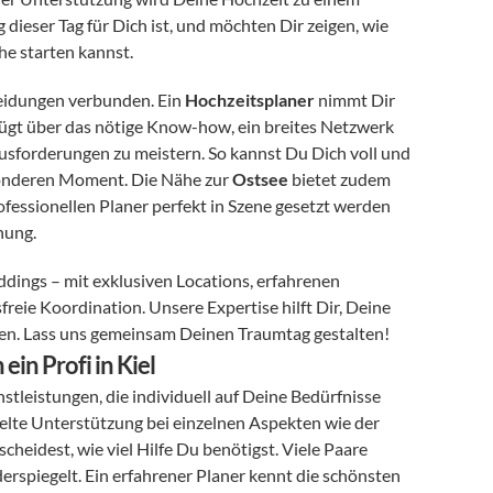
dieser Tag für Dich ist, und möchten Dir zeigen, wie 
he starten kannst.
heidungen verbunden. Ein 
Hochzeitsplaner
 nimmt Dir 
erfügt über das nötige Know-how, ein breites Netzwerk 
forderungen zu meistern. So kannst Du Dich voll und 
sonderen Moment. Die Nähe zur 
Ostsee
 bietet zudem 
ofessionellen Planer perfekt in Szene gesetzt werden 
nung.
dings – mit exklusiven Locations, erfahrenen 
freie Koordination. Unsere Expertise hilft Dir, Deine 
ssen. Lass uns gemeinsam Deinen Traumtag gestalten!
ein Profi in Kiel
nstleistungen, die individuell auf Deine Bedürfnisse 
 von A bis Z oder gezielte Unterstützung bei einzelnen Aspekten wie der 
scheidest, wie viel Hilfe Du benötigst. Viele Paare 
rspiegelt. Ein erfahrener Planer kennt die schönsten 