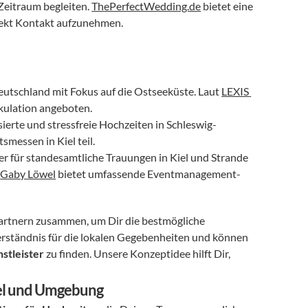
Zeitraum begleiten. 
ThePerfectWedding.de
 bietet eine 
rekt Kontakt aufzunehmen.
eutschland mit Fokus auf die Ostseeküste. Laut 
LEXIS 
lkulation angeboten.
isierte und stressfreie Hochzeiten in Schleswig-
smessen in Kiel teil.
er für standesamtliche Trauungen in Kiel und Strande 
 
Gaby Löwel
 bietet umfassende Eventmanagement-
artnern zusammen, um Dir die bestmögliche 
erständnis für die lokalen Gegebenheiten und können 
stleister
 zu finden. Unsere Konzeptidee hilft Dir, 
iel und Umgebung