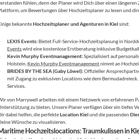
verstanden fühlen, denn der Planer wird Dich über einen längeren 
Plattform, um Bewertungen über Hochzeitsplaner zu lesen und di
Einige bekannte 
Hochzeitsplaner und Agenturen in Kiel
 sind:
LEXIS Events:
 Bietet Full-Service-Hochzeitsplanung in Nordd
Events
 wird eine kostenlose Erstberatung inklusive Budgetka
Kevin Murphy Eventmanagement:
 Spezialisiert auf personal
Holstein. 
Kevin Murphy Eventmanagement
 nimmt an Hochzeit
BRIDES BY THE SEA (Gaby Löwel):
 Offizieller Ansprechpartn
mit Zugang zu exklusiven Locations wie dem Bermudadreieck.
Services.
Wir von Marrywell arbeiten mit einem Netzwerk von erfahrenen P
Unterstützung zu bieten. Unsere Planer verfügen über ein tiefes V
ir dabei helfen, die perfekte 
Location Kiel
 und die passenden 
Dien
Deine Wünsche zu visualisieren.
Maritime Hochzeitslocations: Traumkulissen in K