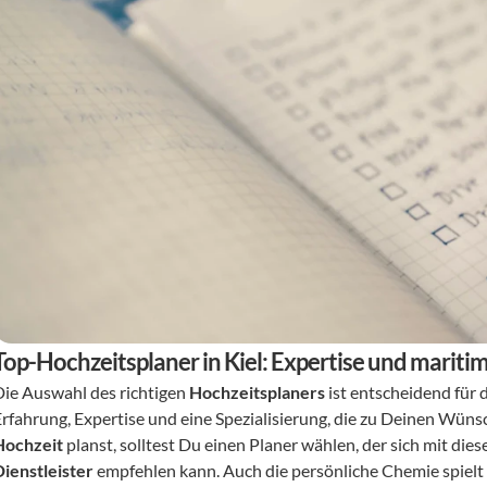
Top-Hochzeitsplaner in Kiel: Expertise und marit
Die Auswahl des richtigen 
Hochzeitsplaners
 ist entscheidend für
Erfahrung, Expertise und eine Spezialisierung, die zu Deinen Wüns
Hochzeit
 planst, solltest Du einen Planer wählen, der sich mit 
Dienstleister
 empfehlen kann. Auch die persönliche Chemie spielt e