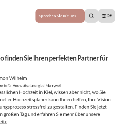
Select Language
DE
Sprechen Sie mit uns
o finden Sie Ihren perfekten Partner für 
mon Wilhelm
erte für Hochzeitsplanung bei Marrywell
slichen Hochzeit in Kiel, wissen aber nicht, wo Sie 
neller Hochzeitsplaner kann Ihnen helfen, Ihre Vision 
ngsprozess stressfrei zu gestalten. Finden Sie jetzt 
en großen Tag und erfahren Sie mehr über unsere 
eite
.