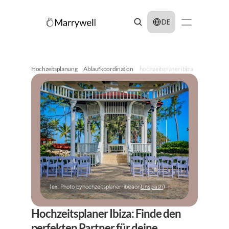
Select Language
DE
Hochzeitsplanung
Ablaufkoordination
hochzeitsplaner ibiza
(ex: Photo by
hochzeitsplaner-ibiza
on
Unsplash
)
Hochzeitsplaner Ibiza: Finde den 
perfekten Partner für deine 