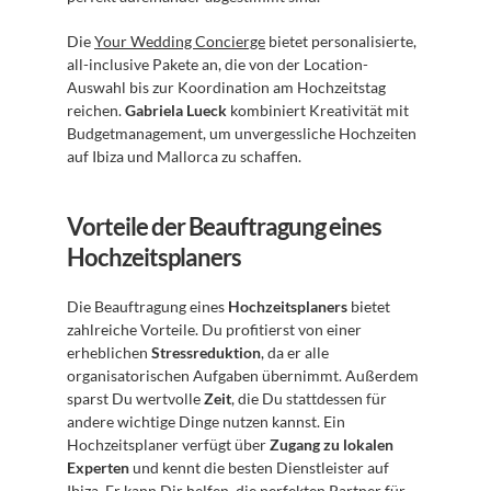
Die 
Your Wedding Concierge
 bietet personalisierte, 
all-inclusive Pakete an, die von der Location-
Auswahl bis zur Koordination am Hochzeitstag 
reichen. 
Gabriela Lueck
 kombiniert Kreativität mit 
Budgetmanagement, um unvergessliche Hochzeiten 
auf Ibiza und Mallorca zu schaffen.
Vorteile der Beauftragung eines 
Hochzeitsplaners
Die Beauftragung eines 
Hochzeitsplaners
 bietet 
zahlreiche Vorteile. Du profitierst von einer 
erheblichen 
Stressreduktion
, da er alle 
organisatorischen Aufgaben übernimmt. Außerdem 
sparst Du wertvolle 
Zeit
, die Du stattdessen für 
andere wichtige Dinge nutzen kannst. Ein 
Hochzeitsplaner verfügt über 
Zugang zu lokalen 
Experten
 und kennt die besten Dienstleister auf 
Ibiza. Er kann Dir helfen, die perfekten Partner für 