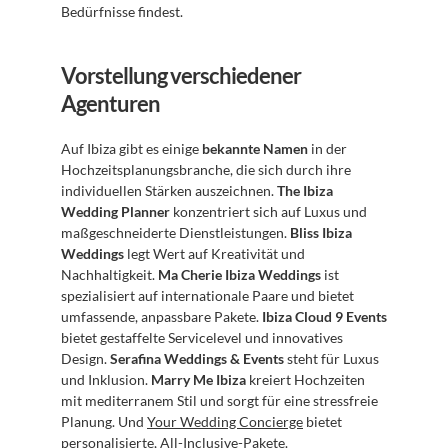
Bedürfnisse findest.
Vorstellung verschiedener 
Agenturen
Auf Ibiza gibt es einige 
bekannte Namen
 in der 
Hochzeitsplanungsbranche, die sich durch ihre 
individuellen Stärken auszeichnen. 
The Ibiza 
Wedding Planner
 konzentriert sich auf Luxus und 
maßgeschneiderte Dienstleistungen. 
Bliss Ibiza 
Weddings
 legt Wert auf Kreativität und 
Nachhaltigkeit. 
Ma Cherie Ibiza Weddings
 ist 
spezialisiert auf internationale Paare und bietet 
umfassende, anpassbare Pakete. 
Ibiza Cloud 9 Events
bietet gestaffelte Servicelevel und innovatives 
Design. 
Serafina Weddings & Events
 steht für Luxus 
und Inklusion. 
Marry Me Ibiza
 kreiert Hochzeiten 
mit mediterranem Stil und sorgt für eine stressfreie 
Planung. Und 
Your Wedding Concierge
 bietet 
personalisierte, All-Inclusive-Pakete.