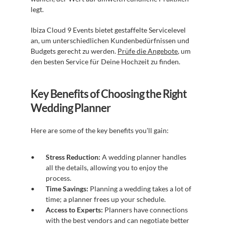
legt.
Ibiza Cloud 9 Events bietet gestaffelte Servicelevel 
an, um unterschiedlichen Kundenbedürfnissen und 
Budgets gerecht zu werden. 
Prüfe die Angebote
, um 
den besten Service für Deine Hochzeit zu finden.
Key Benefits of Choosing the Right 
Wedding Planner
Here are some of the key benefits you'll gain:
Stress Reduction:
 A wedding planner handles 
all the details, allowing you to enjoy the 
process.
Time Savings:
 Planning a wedding takes a lot of 
time; a planner frees up your schedule.
Access to Experts:
 Planners have connections 
with the best vendors and can negotiate better 