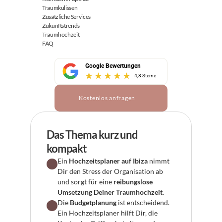
Traumkulissen
Zusätzliche Services
Zukunftstrends
Traumhochzeit
FAQ
Google Bewertungen
4,8 Sterne
Kostenlos anfragen
Das Thema kurz und 
kompakt
Ein 
Hochzeitsplaner auf Ibiza
 nimmt 
Dir den Stress der Organisation ab 
und sorgt für eine 
reibungslose 
Umsetzung Deiner Traumhochzeit
.
Die 
Budgetplanung
 ist entscheidend. 
Ein Hochzeitsplaner hilft Dir, die 