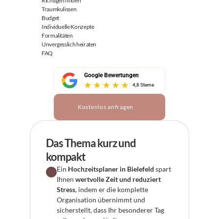
Richtigen finden
Traumkulissen
Budget
Individuelle Konzepte
Formalitäten
Unvergesslich heiraten
FAQ
Google Bewertungen
4,8 Sterne
Kostenlos anfragen
Das Thema kurz und 
kompakt
Ein 
Hochzeitsplaner in Bielefeld
 spart 
Ihnen 
wertvolle Zeit und reduziert 
Stress
, indem er die komplette 
Organisation übernimmt und 
sicherstellt, dass Ihr besonderer Tag 