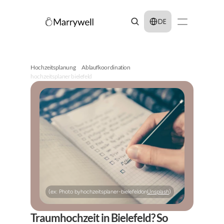
Select Language
DE
Hochzeitsplanung
Ablaufkoordination
hochzeitsplaner bielefeld
(ex: Photo by
hochzeitsplaner-bielefeld
on
Unsplash
)
Traumhochzeit in Bielefeld? So 