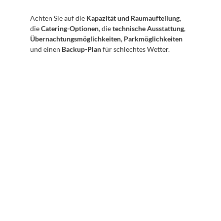
Achten Sie auf die 
Kapazität und Raumaufteilung
, 
die 
Catering-Optionen
, die 
technische Ausstattung
, 
Übernachtungsmöglichkeiten
, 
Parkmöglichkeiten
und einen 
Backup-Plan
 für schlechtes Wetter.
Abonnieren Sie unseren 
Newsletter
Erhalten Sie hilfreiche Tipps und Tricks für ihre 
mentale Gesundheit. Ein Newsletter von Experten 
für Sie.
Abonnieren