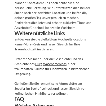
planen? Kontaktiere uns noch heute für eine 
persönliche Beratung. Wir unterstützen dich bei der 
Suche nach der perfekten Location und helfen dir, 
deinen großen Tag unvergesslich zu machen. 
Registriere dich jetzt
 und erhalte exklusive Tipps und 
Angebote für deine Hochzeit in Welzheim!
Weitere nützliche Links
Entdecken Sie die vielfältigen Hochzeitslocations im 
Rems-Murr-Kreis
 und lassen Sie sich für Ihre 
Traumhochzeit inspirieren.
Erfahren Sie mehr über die Geschichte und das 
Ambiente des 
Burg Wäscherschloss
, einer 
traumhaften Kulisse für Hochzeiten in historischer 
Umgebung.
Genießen Sie die romantische Atmosphäre am 
Seeufer im 
Seehof Leineck
 und lassen Sie sich von 
kulinarischen Highlights verwöhnen.
FAQ
Welche Arten von 