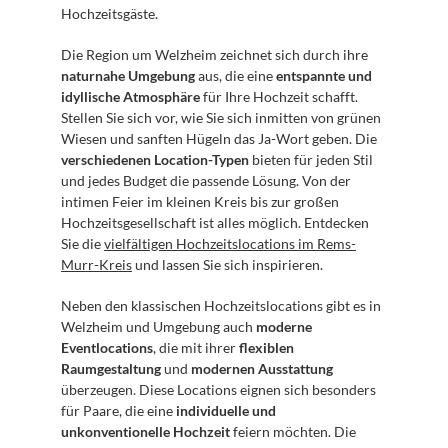
Hochzeitsgäste.
Die Region um Welzheim zeichnet sich durch ihre 
naturnahe Umgebung
 aus, die eine 
entspannte und 
idyllische Atmosphäre
 für Ihre Hochzeit schafft. 
Stellen Sie sich vor, wie Sie sich inmitten von grünen 
Wiesen und sanften Hügeln das Ja-Wort geben. Die 
verschiedenen Location-Typen
 bieten für jeden Stil 
und jedes Budget die passende Lösung. Von der 
intimen Feier im kleinen Kreis bis zur großen 
Hochzeitsgesellschaft ist alles möglich. Entdecken 
Sie die 
vielfältigen Hochzeitslocations im Rems-
Murr-Kreis
 und lassen Sie sich inspirieren.
Neben den klassischen Hochzeitslocations gibt es in 
Welzheim und Umgebung auch 
moderne 
Eventlocations
, die mit ihrer 
flexiblen 
Raumgestaltung
 und 
modernen Ausstattung
überzeugen. Diese Locations eignen sich besonders 
für Paare, die eine 
individuelle und 
unkonventionelle Hochzeit
 feiern möchten. Die 