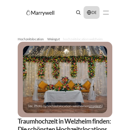
Select Language
DE
Hochzeitslocation
Weingut
hochzeitslocation welzheim
(ex: Photo by
hochzeitslocation-welzheim
on
Unsplash
)
Traumhochzeit in Welzheim finden: 
Die schönsten Hochzeitslocations 