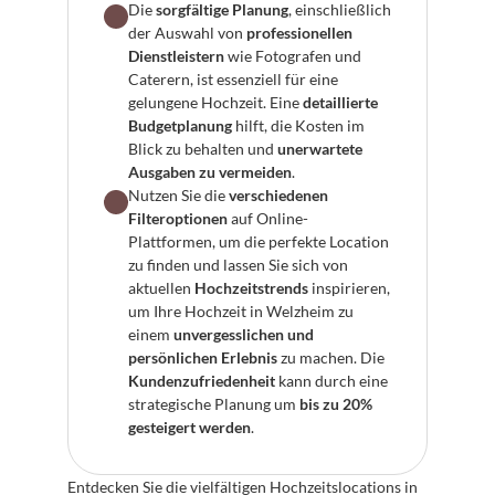
Die 
sorgfältige Planung
, einschließlich 
der Auswahl von 
professionellen 
Dienstleistern
 wie Fotografen und 
Caterern, ist essenziell für eine 
gelungene Hochzeit. Eine 
detaillierte 
Budgetplanung
 hilft, die Kosten im 
Blick zu behalten und 
unerwartete 
Ausgaben zu vermeiden
.
Nutzen Sie die 
verschiedenen 
Filteroptionen
 auf Online-
Plattformen, um die perfekte Location 
zu finden und lassen Sie sich von 
aktuellen 
Hochzeitstrends
 inspirieren, 
um Ihre Hochzeit in Welzheim zu 
einem 
unvergesslichen und 
persönlichen Erlebnis
 zu machen. Die 
Kundenzufriedenheit
 kann durch eine 
strategische Planung um 
bis zu 20% 
gesteigert werden
.
Entdecken Sie die vielfältigen Hochzeitslocations in 